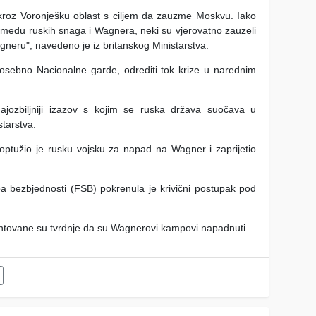
kroz Voronješku oblast s ciljem da zauzme Moskvu. Iako
zmeđu ruskih snaga i Wagnera, neki su vjerovatno zauzeli
agneru", navedeno je iz britanskog Ministarstva.
posebno Nacionalne garde, odrediti tok krize u narednim
ajozbiljniji izazov s kojim se ruska država suočava u
starstva.
optužio je rusku vojsku za napad na Wagner i zaprijetio
a bezbjednosti (FSB) pokrenula je krivični postupak pod
ntovane su tvrdnje da su Wagnerovi kampovi napadnuti.