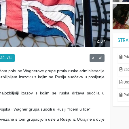
STRA
© AA
Pri
-
+
SAČUVAJ
A
A
Eti
odom pobune Wagnerove grupe protiv ruske administracije
jozbiljnijem izazovu s kojim se Rusija suočava u posljenje
Ure
ajozbiljniji izazov s kojim se ruska država suočila u
Poli
jska i Wagner grupa suočili u Rusiji "licem u lice".
vezane s tom grupacijom ušle u Rusiju iz Ukrajine s dvije