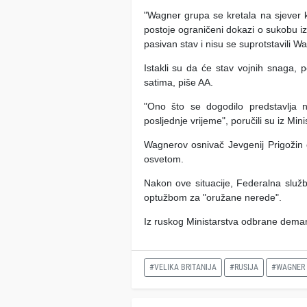
"Wagner grupa se kretala na sjever 
postoje ograničeni dokazi o sukobu i
pasivan stav i nisu se suprotstavili W
Istakli su da će stav vojnih snaga, 
satima, piše AA.
"Ono što se dogodilo predstavlja n
posljednje vrijeme", poručili su iz Mini
Wagnerov osnivač Jevgenij Prigožin 
osvetom.
Nakon ove situacije, Federalna služb
optužbom za "oružane nerede".
Iz ruskog Ministarstva odbrane dema
#VELIKA BRITANIJA
#RUSIJA
#WAGNER