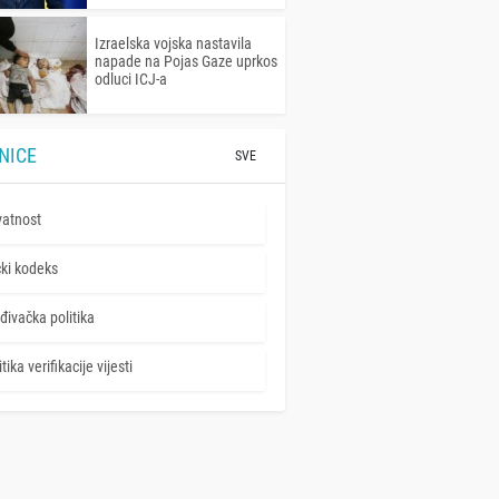
Izraelska vojska nastavila
napade na Pojas Gaze uprkos
odluci ICJ-a
NICE
SVE
vatnost
čki kodeks
đivačka politika
tika verifikacije vijesti