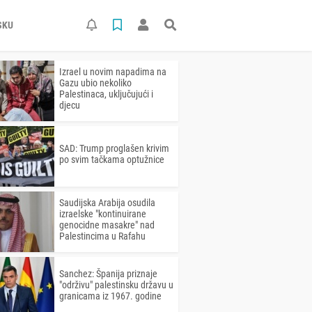
SKU
Izrael u novim napadima na
Gazu ubio nekoliko
Palestinaca, uključujući i
djecu
SAD: Trump proglašen krivim
po svim tačkama optužnice
Saudijska Arabija osudila
izraelske "kontinuirane
genocidne masakre" nad
Palestincima u Rafahu
Sanchez: Španija priznaje
"održivu" palestinsku državu u
granicama iz 1967. godine