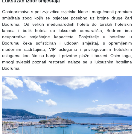
Luksuzan izbor smještaja
Gostoprimstvo s pet zvjezdica svjetske klase i mogućnosti premium
smještaja zbog kojih se osjećate posebno uz brojne druge čari
Bodruma. Od velikih međunarodnih hotela do turskih hotelskih
lanaca i butik hotela do luksuznih odmarališta, Bodrum ima
neuporedive smještajne kapacitete. Posjetitelje u hotelima u
Bodrumu čeka sofisticiran i udoban smještaj, s opremljenim
modernim sadržajima, VIP uslugama i privilegovanim hotelskim
uslugama kao što su banje i privatne plaže i bazeni. Osim toga,
mnogi svjetski poznati restorani nalaze se u luksuznim hotelima
Bodruma.