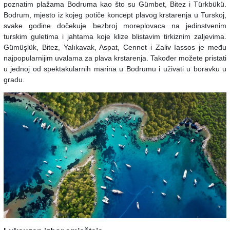
poznatim plažama Bodruma kao što su Gümbet, Bitez i Türkbükü.
Bodrum, mjesto iz kojeg potiče koncept plavog krstarenja u Turskoj,
svake godine dočekuje bezbroj moreplovaca na jedinstvenim
turskim guletima i jahtama koje klize blistavim tirkiznim zaljevima.
Gümüşlük, Bitez, Yalıkavak, Aspat, Cennet i Zaliv Iassos je među
najpopularnijim uvalama za plava krstarenja. Također možete pristati
u jednoj od spektakularnih marina u Bodrumu i uživati u boravku u
gradu.