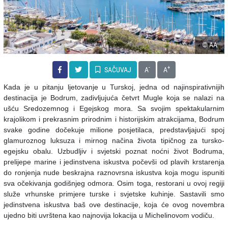
© AA
-
+
SAČUVAJ
A
A
Kada je u pitanju ljetovanje u Turskoj, jedna od najinspirativnijih
destinacija je Bodrum, zadivljujuća četvrt Mugle koja se nalazi na
ušću Sredozemnog i Egejskog mora. Sa svojim spektakularnim
krajolikom i prekrasnim prirodnim i historijskim atrakcijama, Bodrum
svake godine dočekuje milione posjetilaca, predstavljajući spoj
glamuroznog luksuza i mirnog načina života tipičnog za tursko-
egejsku obalu. Uzbudljiv i svjetski poznat noćni život Bodruma,
prelijepe marine i jedinstvena iskustva počevši od plavih krstarenja
do ronjenja nude beskrajna raznovrsna iskustva koja mogu ispuniti
sva očekivanja godišnjeg odmora. Osim toga, restorani u ovoj regiji
služe vrhunske primjere turske i svjetske kuhinje. Sastavili smo
jedinstvena iskustva baš ove destinacije, koja će ovog novembra
ujedno biti uvrštena kao najnovija lokacija u Michelinovom vodiču.