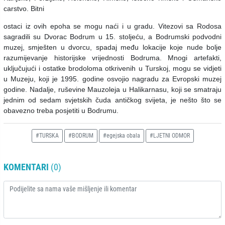
carstvo. Bitni
ostaci iz ovih epoha se mogu naći i u gradu. Vitezovi sa Rodosa
sagradili su Dvorac Bodrum u 15. stoljeću, a Bodrumski podvodni
muzej, smješten u dvorcu, spadaj među lokacije koje nude bolje
razumijevanje historijske vrijednosti Bodruma. Mnogi artefakti,
uključujući i ostatke brodoloma otkrivenih u Turskoj, mogu se vidjeti
u Muzeju, koji je 1995. godine osvojio nagradu za Evropski muzej
godine. Nadalje, ruševine Mauzoleja u Halikarnasu, koji se smatraju
jednim od sedam svjetskih čuda antičkog svijeta, je nešto što se
obavezno treba posjetiti u Bodrumu.
#TURSKA
#BODRUM
#egejska obala
#LJETNI ODMOR
KOMENTARI
(0)