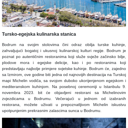
Tursko-egejska kulinarska stanica
Bodrum na svojim stolovima čini odraz obilja turske kuhinje,
zahvaljujući bogatoj i ukusnoj kulinarskoj kulturi regije. Bodrum je
poznat po autentičnim restoranima koji služe svježe začinsko bilje,
plodove mora i egejske delicije, kao i po restoranima koji
predstavljaju najbolje primjere svjetske kuhinje. Bodrum će, zajedno
sa Izmirom, ove godine biti jedna od najnovijih destinacija na Turskoj
mapi Michelin vodiča, sa svojom duboko ukorijenjenom egejskom i
mediteranskom kuhinjom. Na posebnoj ceremoniji u Istanbulu 9.
novembra 2023. bit će objavljeni restorani sa Michelinovim
zvjezdicama u Bodrumu. Večerajući u jednom od izabranih
restorana, možete uživati u prepoznatljivom Michelin iskustvu
upotpunjenim prekrasnim zalascima sunca u Bodrumu.