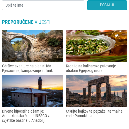
POŠALJI
PREPORUČENE
VIJESTI
Održive avanture na planini Ida -
Krenite na kulinarsko putovanje
Pješačenje, kampovanje i piknik
obalom Egejskog mora
Drvene hipostilne džamije:
Otkrijte bajkovite pejzaže i termalne
Arhitektonska čuda UNESCO-ve
vode Pamukkala
svjetske baštine u Anadoliji