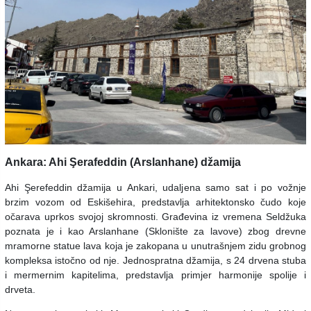
Ankara: Ahi Şerafeddin (Arslanhane) džamija
Ahi Şerefeddin džamija u Ankari, udaljena samo sat i po vožnje
brzim vozom od Eskišehira, predstavlja arhitektonsko čudo koje
očarava uprkos svojoj skromnosti. Građevina iz vremena Seldžuka
poznata je i kao Arslanhane (Sklonište za lavove) zbog drevne
mramorne statue lava koja je zakopana u unutrašnjem zidu grobnog
kompleksa istočno od nje. Jednospratna džamija, s 24 drvena stuba
i mermernim kapitelima, predstavlja primjer harmonije spolije i
drveta.