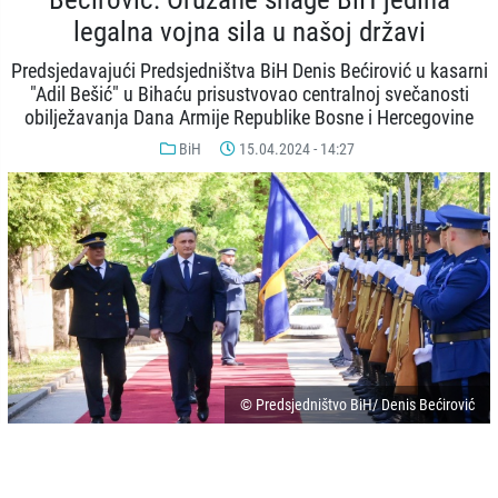
legalna vojna sila u našoj državi
Predsjedavajući Predsjedništva BiH Denis Bećirović u kasarni
"Adil Bešić" u Bihaću prisustvovao centralnoj svečanosti
obilježavanja Dana Armije Republike Bosne i Hercegovine
BiH
15.04.2024 - 14:27
© Predsjedništvo BiH/ Denis Bećirović
-
+
SAČUVAJ
A
A
Predsjedavajući Predsjedništva BiH Denis Bećirović prisustvovao je