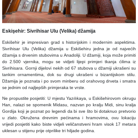
Eskişehir: Sivrihisar Ulu (Velika) džamija
Eskišehir je impresivan grad s historijskim i modernim aspektima.
Sivrihisar Ulu (Velika) džamija u Eskišehiru jedna je od najvećih
džamija s drvenim stubovima u Anadoliji. U džamiji, koja može primiti
do 2.500 vjernika, mogu se vidjeti lijepi primjeri tkanja ćilima iz
Sivrihisara. Gornji dijelovi nekih od 67 stubova u džamiji ukrašeni su
tankim ornamentima, dok su drugi ukrašeni u bizantijskom stilu.
Džamija je poznata i po svom minberu od orahovog drveta i smatra
se jednim od najljepših primjeraka te vrste.
Ne propustite posjetiti: U mjestu Yazılıkaya, u Eskišehirovom okrugu
Han, nalazi se spomenik Midasu, nazvan po kralju Midi, sinu kralja
Gordija koji je poznat po legendi da bi sve što bi dotaknuo pretvorio
u zlato. Okružena drevnim pećinama i hramovima, ovu lokaciju
vrijedi posjetiti kako biste vidjeli veličanstveni hram visok 17 metara
uklesan u stijenu prije otprilike tri hiljade godina.