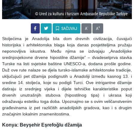
© Ured za kulturu i turizam Ambasade Republike Turkiye
-
+
SAČUVAJ
A
A
Stoljećima je Anadolija bila dom drevnih civilizacija, čuvajući
historijska i arhitektonska blaga koja danas posjetiteljima pružaju
neponovljiva iskustva. Među njima se izdvajaju „Anadolijske
srednjovjekovne drvene hipostilne džamije“ – dvadesetprva stavka
Turske na listi svjetske baštine UNESCO-a, dodana prošle godine.
Duž ove rute nalaze se djela tursko-islamske arhitektonske tradicije,
uključujući pet džamija podignutih u Anadoliji između kasnog 13. i
sredine 14. stoljeća, koje su podigli Turci. Ove intrigantne džamije
datiraju iz srednjeg vijeka i dijele tehničke karakteristike poput
drvenih unutrašnjih stubova (hipostilnog tipa) i ukrasa koji
odražavaju estetiku toga doba. Upoznajmo se s ovim veličanstvenim
građevinama iz pet različitih anadolijskih gradova, kao i s drugim
značajnim lokalnim znamenitostima.
Konya: Beyşehir Eşrefoğlu džamija