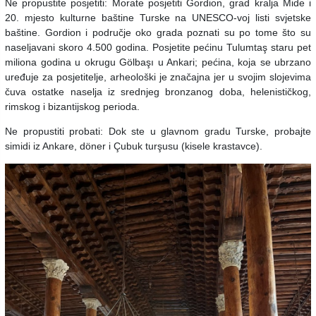
Ne propustite posjetiti: Morate posjetiti Gordion, grad kralja Mide i
20. mjesto kulturne baštine Turske na UNESCO-voj listi svjetske
baštine. Gordion i područje oko grada poznati su po tome što su
naseljavani skoro 4.500 godina. Posjetite pećinu Tulumtaş staru pet
miliona godina u okrugu Gölbaşı u Ankari; pećina, koja se ubrzano
uređuje za posjetitelje, arheološki je značajna jer u svojim slojevima
čuva ostatke naselja iz srednjeg bronzanog doba, helenističkog,
rimskog i bizantijskog perioda.
Ne propustiti probati: Dok ste u glavnom gradu Turske, probajte
simidi iz Ankare, döner i Çubuk turşusu (kisele krastavce).