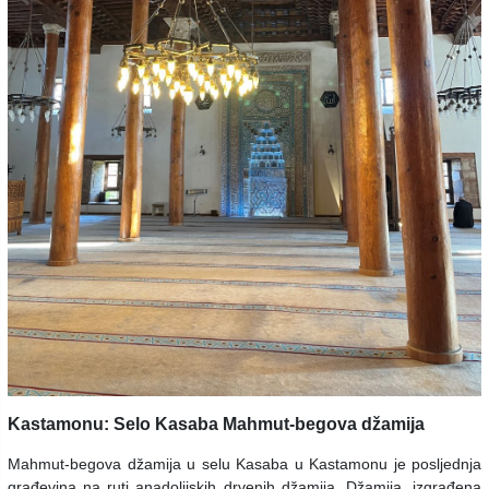
Kastamonu: Selo Kasaba Mahmut-begova džamija
Mahmut-begova džamija u selu Kasaba u Kastamonu je posljednja
građevina na ruti anadolijskih drvenih džamija. Džamija, izgrađena