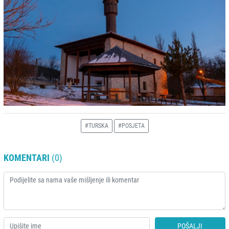
#TURSKA
#POSJETA
KOMENTARI
(0)
POŠALJI