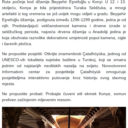
Ruta počinje kod džamije Beyşehir Eşrefoğlu u Konyi. U 12. i 13.
stoljeću, Konya je bila prijestolnica Turaka Seldžuka, a mnogi
artefakti iz tog vremena se još uvijek mogu vidjeti u gradu. Beyşehir
Eşrefoğlu džamija, podignuta između 1296-1299 godine, jedna je od
njih. Predstavljajući veličanstvenost kamena i drvene izrade iz
seldžučkog perioda, najveća drvena džamija u Anadoliji jedina je
koja obuhvata raznolike dekorativne umjetnosti poput kamena, cigle
i šarenih pločica.
Ne propustite posjetiti: Otkrijte znamenitosti Çatalhöyüka, jednog od
UNESCO-vih lokaliteta svjetske baštine u Turskoj, koji se smatra
jednim od najstarijih neolitskih naselja na svijetu. Novootvoreni
Informativni centar za posjetitelje Çatalhöyük omogućuje
posjetiteljima interaktivno putovanje kroz historiju ovog slavnog
mjesta.
Ne propustite probati: Probajte čuveni etli ekmek Konye, somun
preliven začinjenim mljevenim mesom.