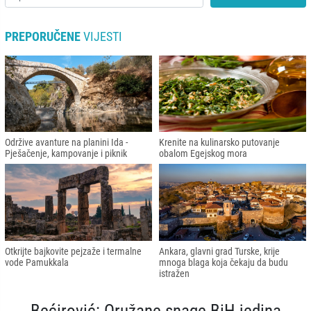
PREPORUČENE
VIJESTI
Održive avanture na planini Ida -
Krenite na kulinarsko putovanje
Pješačenje, kampovanje i piknik
obalom Egejskog mora
Otkrijte bajkovite pejzaže i termalne
Ankara, glavni grad Turske, krije
vode Pamukkala
mnoga blaga koja čekaju da budu
istražen
Bećirović: Oružane snage BiH jedina