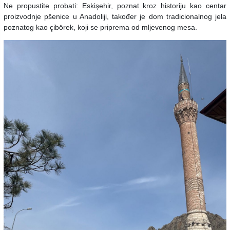
Ne propustite probati: Eskişehir, poznat kroz historiju kao centar
proizvodnje pšenice u Anadoliji, također je dom tradicionalnog jela
poznatog kao çibörek, koji se priprema od mljevenog mesa.