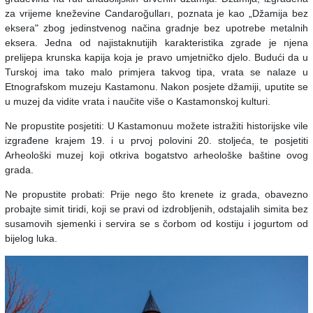
za vrijeme kneževine Candaroğulları, poznata je kao „Džamija bez
eksera" zbog jedinstvenog načina gradnje bez upotrebe metalnih
eksera. Jedna od najistaknutijih karakteristika zgrade je njena
prelijepa krunska kapija koja je pravo umjetničko djelo. Budući da u
Turskoj ima tako malo primjera takvog tipa, vrata se nalaze u
Etnografskom muzeju Kastamonu. Nakon posjete džamiji, uputite se
u muzej da vidite vrata i naučite više o Kastamonskoj kulturi.
Ne propustite posjetiti: U Kastamonuu možete istražiti historijske vile
izgrađene krajem 19. i u prvoj polovini 20. stoljeća, te posjetiti
Arheološki muzej koji otkriva bogatstvo arheološke baštine ovog
grada.
Ne propustite probati: Prije nego što krenete iz grada, obavezno
probajte simit tiridi, koji se pravi od izdrobljenih, odstajalih simita bez
susamovih sjemenki i servira se s čorbom od kostiju i jogurtom od
bijelog luka.