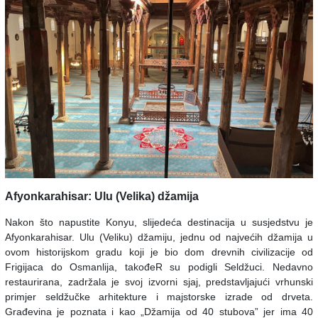
Afyonkarahisar: Ulu (Velika) džamija
Nakon što napustite Konyu, slijedeća destinacija u susjedstvu je
Afyonkarahisar. Ulu (Veliku) džamiju, jednu od najvećih džamija u
ovom historijskom gradu koji je bio dom drevnih civilizacije od
Frigijaca do Osmanlija, takođeR su podigli Seldžuci. Nedavno
restaurirana, zadržala je svoj izvorni sjaj, predstavljajući vrhunski
primjer seldžučke arhitekture i majstorske izrade od drveta.
Građevina je poznata i kao „Džamija od 40 stubova” jer ima 40