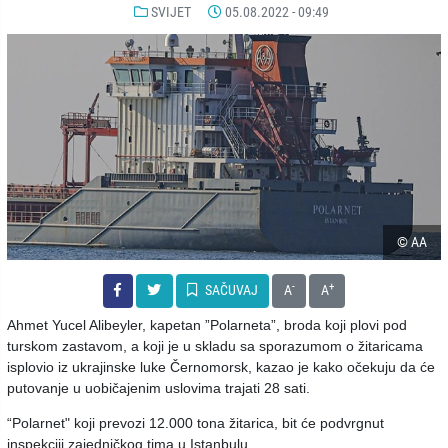
SVIJET
05.08.2022 - 09:49
© AA
-
+
SAČUVAJ
A
A
Ahmet Yucel Alibeyler, kapetan ”Polarneta”, broda koji plovi pod
turskom zastavom, a koji je u skladu sa sporazumom o žitaricama
isplovio iz ukrajinske luke Černomorsk, kazao je kako očekuju da će
putovanje u uobičajenim uslovima trajati 28 sati.
“Polarnet" koji prevozi 12.000 tona žitarica, bit će podvrgnut
inspekciji zajedničkog tima u Istanbulu.