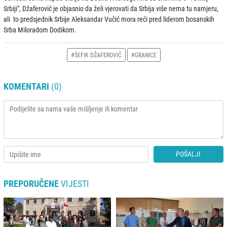
Srbiji", Džaferović je objasnio da želi vjerovati da Srbija više nema tu namjeru,
ali to predsjednik Srbije Aleksandar Vučić mora reći pred liderom bosanskih
Srba Miloradom Dodikom.
#ŠEFIK DŽAFEROVIĆ
#GRANICE
KOMENTARI
(0)
POŠALJI
PREPORUČENE
VIJESTI