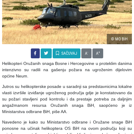
© MO BiH
-
+
SAČUVAJ
A
A
Helikopteri Oružanih snaga Bosne i Hercegovine u proteklim danima
intenzivno su radili na gašenju požara na ugroženim dijelovim
općine Neum.
Jutros su helikopterske posade u saradnji sa predstavnicima lokalne
vlasti izvršile izviđanje ugroženog područja gdje je konstatovano da
su požari stavljeni pod kontrolu i da prestaje potreba za daljnjim
angažmanom resursa Oružanih snaga BiH, saopćeno je iz
Ministarstva odbrane BiH, piše AA.
Navedeno je kako su Ministarstvo odbrane i Oružane snage BiH
ponosne na učinak helikoptera OS BiH na ovom području koji su