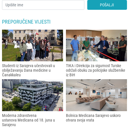
POŠALJI
PREPORUČENE VIJESTI
Studenti iz Sarajeva učestvovali u
TIKA i Direkcija za sigurnost Turske
obilježavanju Dana medicine u
održali obuku za policijske službenike
Čanakkaleu
iz BiH
Moderna zdravstvena
Bolnica Medicana Sarajevo uskoro
ustanova Medicana od 18. juna u
otvara svoja vrata
Sarajevu