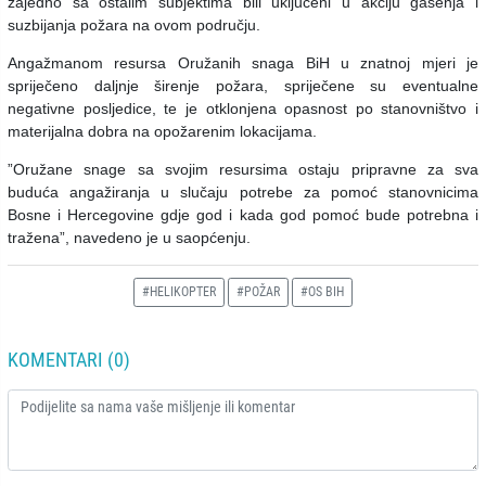
zajedno sa ostalim subjektima bili uključeni u akciju gašenja i
suzbijanja požara na ovom području.
Angažmanom resursa Oružanih snaga BiH u znatnoj mjeri je
spriječeno daljnje širenje požara, spriječene su eventualne
negativne posljedice, te je otklonjena opasnost po stanovništvo i
materijalna dobra na opožarenim lokacijama.
”Oružane snage sa svojim resursima ostaju pripravne za sva
buduća angažiranja u slučaju potrebe za pomoć stanovnicima
Bosne i Hercegovine gdje god i kada god pomoć bude potrebna i
tražena”, navedeno je u saopćenju.
#HELIKOPTER
#POŽAR
#OS BIH
KOMENTARI (0)