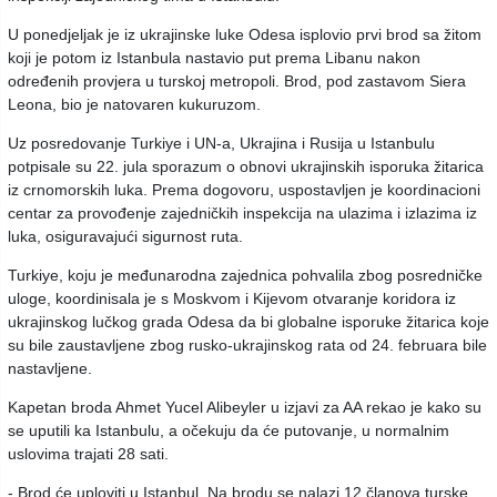
U ponedjeljak je iz ukrajinske luke Odesa isplovio prvi brod sa žitom
koji je potom iz Istanbula nastavio put prema Libanu nakon
određenih provjera u turskoj metropoli. Brod, pod zastavom Siera
Leona, bio je natovaren kukuruzom.
Uz posredovanje Turkiye i UN-a, Ukrajina i Rusija u Istanbulu
potpisale su 22. jula sporazum o obnovi ukrajinskih isporuka žitarica
iz crnomorskih luka. Prema dogovoru, uspostavljen je koordinacioni
centar za provođenje zajedničkih inspekcija na ulazima i izlazima iz
luka, osiguravajući sigurnost ruta.
Turkiye, koju je međunarodna zajednica pohvalila zbog posredničke
uloge, koordinisala je s Moskvom i Kijevom otvaranje koridora iz
ukrajinskog lučkog grada Odesa da bi globalne isporuke žitarica koje
su bile zaustavljene zbog rusko-ukrajinskog rata od 24. februara bile
nastavljene.
Kapetan broda Ahmet Yucel Alibeyler u izjavi za AA rekao je kako su
se uputili ka Istanbulu, a očekuju da će putovanje, u normalnim
uslovima trajati 28 sati.
- Brod će uploviti u Istanbul. Na brodu se nalazi 12 članova turske