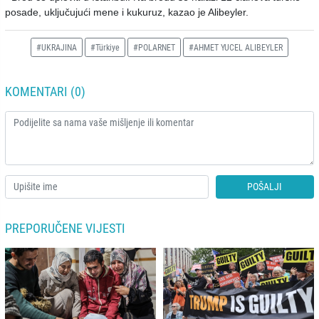
posade, uključujući mene i kukuruz, kazao je Alibeyler.
#UKRAJINA
#Türkiye
#POLARNET
#AHMET YUCEL ALIBEYLER
KOMENTARI (0)
POŠALJI
PREPORUČENE VIJESTI