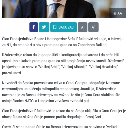
© AA
-
+
SAČUVAJ
A
A
Član Predsjedništva Bosne i Hercegovine Šefik Džaferović rekao je, u intervjuu
za N1, da ne dolazi u obzir promjena granica na Zapadnom Balkanu.
Džaferović je rekao da je geopolitička konfiguracija ostvarena i da neće biti
apsolutno nikakvih promjena granica niti proglašenja nezavisnosti. Džaferović
je izjavio da su snovi o "Velikoj Srbiji", "Velikoj Albaniji" i "Velikoj Hrvatskoj"
prazni snovi.
Navodeći da Srpska pravoslavna crkva u Crnoj Gori prati događaje izazvane
ceremonijom ustoličenja mitropolita crnogorskog Joanikija, Džaferović je
naveo da je za Bosnu i Hercegovinu važno i to što je Crna Gora stabilna, što
ostaje članica NATO -a i uspješno završava evropski put.
Član Predsjedništva Džaferović je rekao da se Srbija uključila u Crnu Goru jer je
obavještajna služba Srbije pomno pratila događaje u Crnoj Gori.
Osvrćući se na napad Srbije na Bosnu i Hercegovinu sa snovima o "velikoj