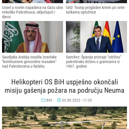
Izrael u novim napadima na Gazu ubio
SAD: Trump proglašen krivim po svim
nekoliko Palestinaca, uključujući i
tačkama optužnice
djecu
Saudijska Arabija osudila izraelske
Sanchez: Španija priznaje "održivu"
"kontinuirane genocidne masakre"
palestinsku državu u granicama iz
nad Palestincima u Rafahu
1967. godine
Helikopteri OS BiH uspješno okončali
misiju gašenja požara na području Neuma
BiH
05.08.2022 - 11:35