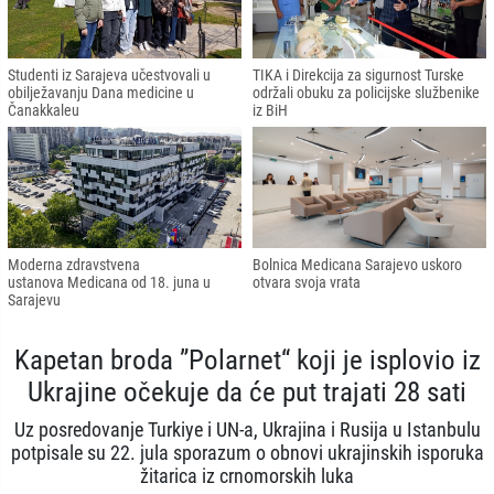
Studenti iz Sarajeva učestvovali u
TIKA i Direkcija za sigurnost Turske
obilježavanju Dana medicine u
održali obuku za policijske službenike
Čanakkaleu
iz BiH
Moderna zdravstvena
Bolnica Medicana Sarajevo uskoro
ustanova Medicana od 18. juna u
otvara svoja vrata
Sarajevu
Kapetan broda ”Polarnet“ koji je isplovio iz
Ukrajine očekuje da će put trajati 28 sati
Uz posredovanje Turkiye i UN-a, Ukrajina i Rusija u Istanbulu
potpisale su 22. jula sporazum o obnovi ukrajinskih isporuka
žitarica iz crnomorskih luka