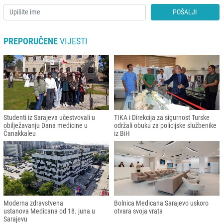
POŠALJI
PREPORUČENE
VIJESTI
Studenti iz Sarajeva učestvovali u
TIKA i Direkcija za sigurnost Turske
obilježavanju Dana medicine u
održali obuku za policijske službenike
Čanakkaleu
iz BiH
Moderna zdravstvena
Bolnica Medicana Sarajevo uskoro
ustanova Medicana od 18. juna u
otvara svoja vrata
Sarajevu