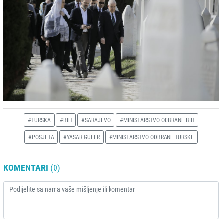
#TURSKA
#BIH
#SARAJEVO
#MINISTARSTVO ODBRANE BIH
#POSJETA
#YASAR GULER
#MINISTARSTVO ODBRANE TURSKE
KOMENTARI
(0)