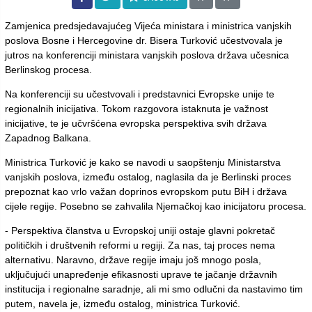
Zamjenica predsjedavajućeg Vijeća ministara i ministrica vanjskih
poslova Bosne i Hercegovine dr. Bisera Turković učestvovala je
jutros na konferenciji ministara vanjskih poslova država učesnica
Berlinskog procesa.
Na konferenciji su učestvovali i predstavnici Evropske unije te
regionalnih inicijativa. Tokom razgovora istaknuta je važnost
inicijative, te je učvršćena evropska perspektiva svih država
Zapadnog Balkana.
Ministrica Turković je kako se navodi u saopštenju Ministarstva
vanjskih poslova, između ostalog, naglasila da je Berlinski proces
prepoznat kao vrlo važan doprinos evropskom putu BiH i država
cijele regije. Posebno se zahvalila Njemačkoj kao inicijatoru procesa.
- Perspektiva članstva u Evropskoj uniji ostaje glavni pokretač
političkih i društvenih reformi u regiji. Za nas, taj proces nema
alternativu. Naravno, države regije imaju još mnogo posla,
uključujući unapređenje efikasnosti uprave te jačanje državnih
institucija i regionalne saradnje, ali mi smo odlučni da nastavimo tim
putem, navela je, između ostalog, ministrica Turković.