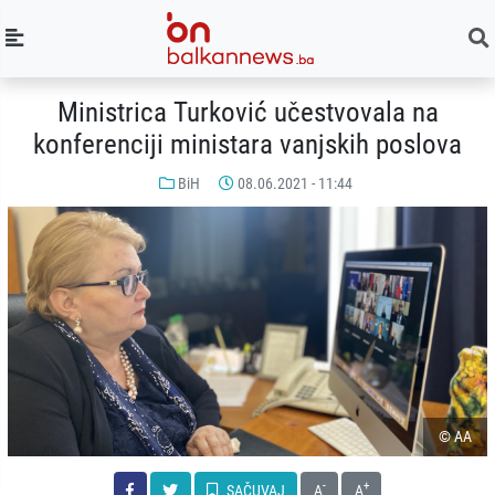
Ministrica Turković učestvovala na
konferenciji ministara vanjskih poslova
BiH
08.06.2021 - 11:44
© AA
-
+
SAČUVAJ
A
A