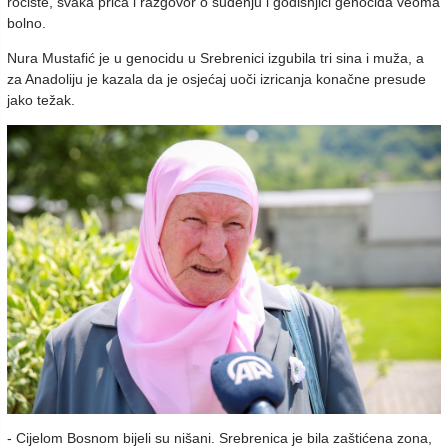
ročište, svaka priča i razgovor o suđenju i godišnjici genocida veoma
bolno.
Nura Mustafić je u genocidu u Srebrenici izgubila tri sina i muža, a
za Anadoliju je kazala da je osjećaj uoči izricanja konačne presude
jako težak.
- Cijelom Bosnom bijeli su nišani. Srebrenica je bila zaštićena zona,