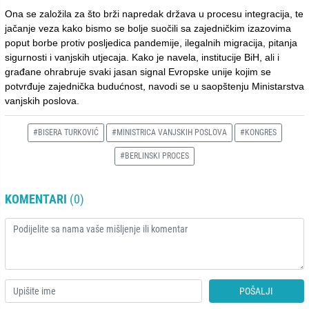
Ona se založila za što brži napredak država u procesu integracija, te
jačanje veza kako bismo se bolje suočili sa zajedničkim izazovima
poput borbe protiv posljedica pandemije, ilegalnih migracija, pitanja
sigurnosti i vanjskih utjecaja. Kako je navela, institucije BiH, ali i
građane ohrabruje svaki jasan signal Evropske unije kojim se
potvrđuje zajednička budućnost, navodi se u saopštenju Ministarstva
vanjskih poslova.
#BISERA TURKOVIĆ
#MINISTRICA VANJSKIH POSLOVA
#KONGRES
#BERLINSKI PROCES
KOMENTARI
(0)
POŠALJI