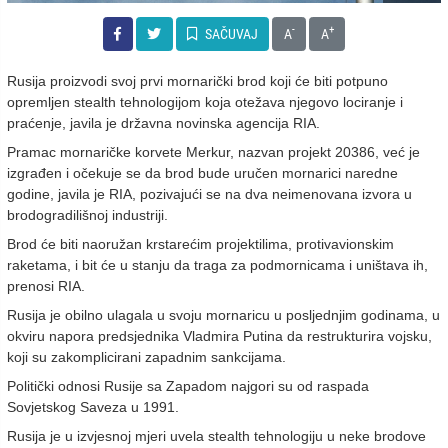
-
+
SAČUVAJ
A
A
Rusija proizvodi svoj prvi mornarički brod koji će biti potpuno
opremljen stealth tehnologijom koja otežava njegovo lociranje i
praćenje, javila je državna novinska agencija RIA.
Pramac mornaričke korvete Merkur, nazvan projekt 20386, već je
izgrađen i očekuje se da brod bude uručen mornarici naredne
godine, javila je RIA, pozivajući se na dva neimenovana izvora u
brodogradilišnoj industriji.
Brod će biti naoružan krstarećim projektilima, protivavionskim
raketama, i bit će u stanju da traga za podmornicama i uništava ih,
prenosi RIA.
Rusija je obilno ulagala u svoju mornaricu u posljednjim godinama, u
okviru napora predsjednika Vladmira Putina da restrukturira vojsku,
koji su zakomplicirani zapadnim sankcijama.
Politički odnosi Rusije sa Zapadom najgori su od raspada
Sovjetskog Saveza u 1991.
Rusija je u izvjesnoj mjeri uvela stealth tehnologiju u neke brodove