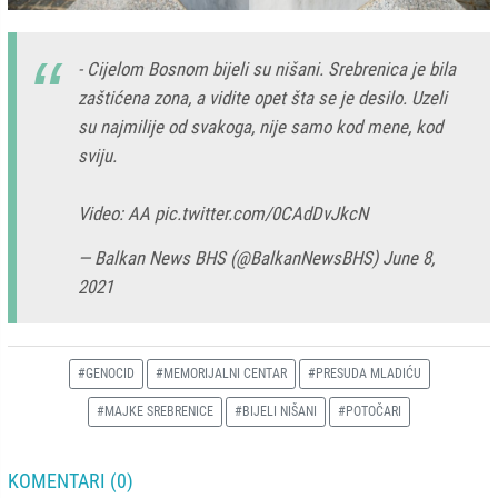
- Cijelom Bosnom bijeli su nišani. Srebrenica je bila
zaštićena zona, a vidite opet šta se je desilo. Uzeli
su najmilije od svakoga, nije samo kod mene, kod
sviju.
Video: AA
pic.twitter.com/0CAdDvJkcN
— Balkan News BHS (@BalkanNewsBHS)
June 8,
2021
#GENOCID
#MEMORIJALNI CENTAR
#PRESUDA MLADIĆU
#MAJKE SREBRENICE
#BIJELI NIŠANI
#POTOČARI
KOMENTARI (0)