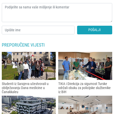
POŠALJI
PREPORUČENE VIJESTI
Studenti iz Sarajeva učestvovali u
TIKA i Direkcija za sigurnost Turske
obilježavanju Dana medicine u
održali obuku za policijske službenike
Čanakkaleu
iz BiH