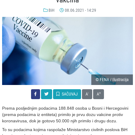
BiH
08.06.2021 - 14:29
© FENA / Ilustracija
-
+
SAČUVAJ
A
A
Prema posljednjim podacima 188.848 osoba u Bosni i Hercegovini
(prema podacima iz entiteta) primilo je prvu dozu vakcine protiv
koronavirusa, dok je gotovo 50.000 njih primilo i drugu dozu.
To su podacima kojima raspolaže Ministarstvo civilnih poslova BiH