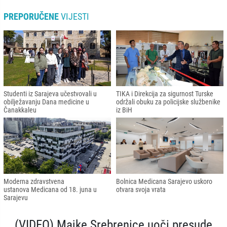
PREPORUČENE
VIJESTI
Studenti iz Sarajeva učestvovali u
TIKA i Direkcija za sigurnost Turske
obilježavanju Dana medicine u
održali obuku za policijske službenike
Čanakkaleu
iz BiH
Moderna zdravstvena
Bolnica Medicana Sarajevo uskoro
ustanova Medicana od 18. juna u
otvara svoja vrata
Sarajevu
(VIDEO) Majke Srebrenice uoči presude