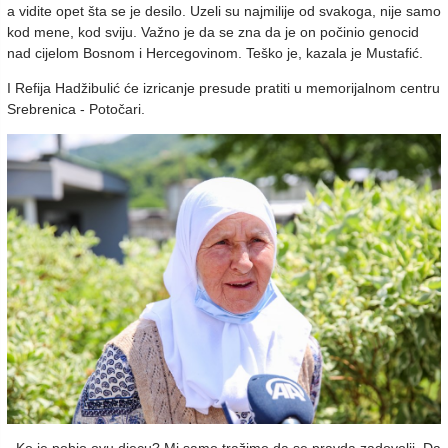
a vidite opet šta se je desilo. Uzeli su najmilije od svakoga, nije samo
kod mene, kod sviju. Važno je da se zna da je on počinio genocid
nad cijelom Bosnom i Hercegovinom. Teško je, kazala je Mustafić.
I Refija Hadžibulić će izricanje presude pratiti u memorijalnom centru
Srebrenica - Potočari.
- Ko je pobio ovu djecu? Mi samo tražimo da se pravda zadovolji. Da