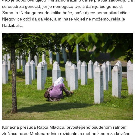
se osudi za genocid, jer je nemoguće tvrditi da nije bio genocid.
Samo to. Neka ga osude koliko hoće, naše djece nema nikad više.
Njegovi će otići da ga vide, a mi naše vidjeti ne možemo, rekla je
Hadžibulić.
Konačna presuda Ratku Mladiću, prvostepeno osuđenom ratnom
zločincu, pred Međunarodnim rezidualnim mehanizmom za krivične