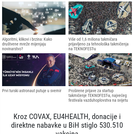
Algoritmi, klikovi i brzina: Kako
Više od 1,6 miliona takmičara
društvene mreže mijenjaju
prijavljeno za tehnološka takmičenja
novinarstvo?
na TEKNOFEST-u
Prvi turski astronaut putuje u svemir
Proširene prijave za startup
takmičenje TEKNOFEST-a, najvećeg
festivala vazduhoplovstva na svijetu
Kroz COVAX, EU4HEALTH, donacije i
direktne nabavke u BiH stiglo 530.510
vakcina