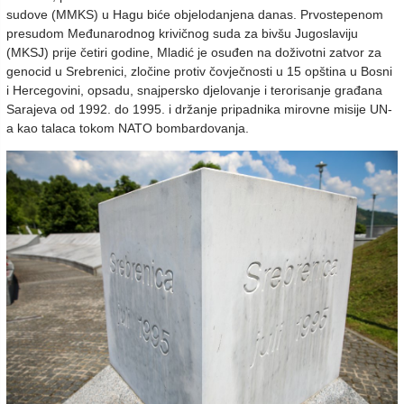
sudove (MMKS) u Hagu biće objelodanjena danas. Prvostepenom
presudom Međunarodnog krivičnog suda za bivšu Jugoslaviju
(MKSJ) prije četiri godine, Mladić je osuđen na doživotni zatvor za
genocid u Srebrenici, zločine protiv čovječnosti u 15 opština u Bosni
i Hercegovini, opsadu, snajpersko djelovanje i terorisanje građana
Sarajeva od 1992. do 1995. i držanje pripadnika mirovne misije UN-
a kao talaca tokom NATO bombardovanja.