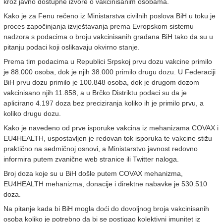
kroz javno dostupne izvore o vakcinisanim osobama.
Kako je za Fenu rečeno iz Ministarstva civilnih poslova BiH u toku je
proces započinjanja izvještavanja prema Evropskom sistemu
nadzora s podacima o broju vakcinisanih građana BiH tako da su u
pitanju podaci koji oslikavaju okvirno stanje.
Prema tim podacima u Republici Srpskoj prvu dozu vakcine primilo
je 88.000 osoba, dok je njih 38.000 primilo drugu dozu. U Federaciji
BiH prvu dozu primilo je 100.848 osoba, dok je drugom dozom
vakcinisano njih 11.858, a u Brčko Distriktu podaci su da je
aplicirano 4.197 doza bez preciziranja koliko ih je primilo prvu, a
koliko drugu dozu.
Kako je navedeno od prve isporuke vakcina iz mehanizama COVAX i
EU4HEALTH, uspostavljen je redovan tok isporuka te vakcine stižu
praktično na sedmičnoj osnovi, a Ministarstvo javnost redovno
informira putem zvanične web stranice ili Twitter naloga.
Broj doza koje su u BiH došle putem COVAX mehanizma,
EU4HEALTH mehanizma, donacije i direktne nabavke je 530.510
doza.
Na pitanje kada bi BiH mogla doći do dovoljnog broja vakcinisanih
osoba koliko je potrebno da bi se postigao kolektivni imunitet iz