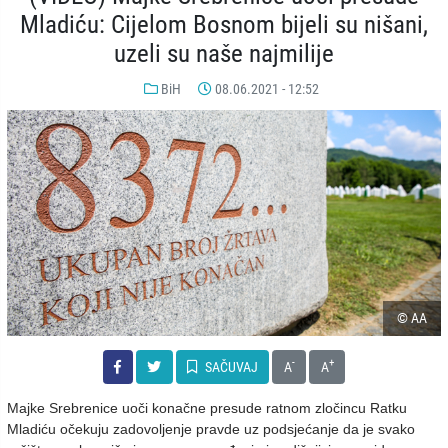
Mladiću: Cijelom Bosnom bijeli su nišani,
uzeli su naše najmilije
BiH
08.06.2021 - 12:52
© AA
-
+
SAČUVAJ
A
A
Majke Srebrenice uoči konačne presude ratnom zločincu Ratku
Mladiću očekuju zadovoljenje pravde uz podsjećanje da je svako