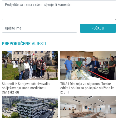
POŠALJI
PREPORUČENE
VIJESTI
Studenti iz Sarajeva učestvovali u
TIKA i Direkcija za sigurnost Turske
obilježavanju Dana medicine u
održali obuku za policijske službenike
Čanakkaleu
iz BiH