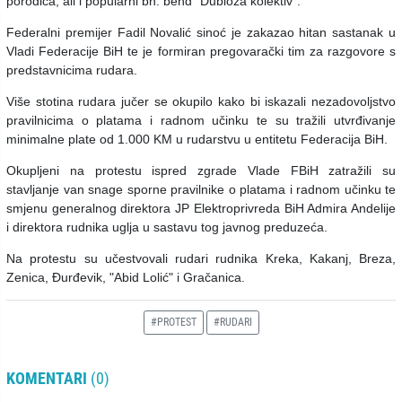
porodica, ali i popularni bh. bend “Dubioza kolektiv“.
Federalni premijer Fadil Novalić sinoć je zakazao hitan sastanak u
Vladi Federacije BiH te je formiran pregovarački tim za razgovore s
predstavnicima rudara.
Više stotina rudara jučer se okupilo kako bi iskazali nezadovoljstvo
pravilnicima o platama i radnom učinku te su tražili utvrđivanje
minimalne plate od 1.000 KM u rudarstvu u entitetu Federacija BiH.
Okupljeni na protestu ispred zgrade Vlade FBiH zatražili su
stavljanje van snage sporne pravilnike o platama i radnom učinku te
smjenu generalnog direktora JP Elektroprivreda BiH Admira Andelije
i direktora rudnika uglja u sastavu tog javnog preduzeća.
Na protestu su učestvovali rudari rudnika Kreka, Kakanj, Breza,
Zenica, Đurđevik, "Abid Lolić" i Gračanica.
#PROTEST
#RUDARI
KOMENTARI
(0)