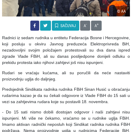
© AA
-
+
SAČUVAJ
A
A
Radnici iz sedam rudnika u entitetu Federacija Bosne i Hercegovine,
koji posluju u okviru Javnog preduzeća Elektroprivreda BiH,
nezadovoljni svojim položajem protestovali su dva dana ispred
zgrade Vlade FBiH, ali su danas poslijedpone donijeli odluku o
prekidu protesta iako njihovi zahtjevi još nisu ispunjeni.
Rudari se vraćaju kućama, ali su poručili da neće nastaviti
proizvodnju uglja do daljnjeg.
Predsjednik Sindikata radnika rudnika FBiH Sinan Husić u obraćanju
rudarima kazao je da su čekali odgovore iz Vlade FBiH do 15 sati u
vezi sa zahtjevima rudara koje su postavili 18. novembra.
- Do 15 sati nismo dobili dostojan odgovor i naši zahtjevi nisu
ispunjeni. Mi više ne čekamo, vraćamo se u rudnike uglja FBiH.
Imamo aktivan radnički neposluh koji Sindikat radnika rudnika FBiH
podržava. Nema proizvodnje uglja u rudnicima Federacije BiH.