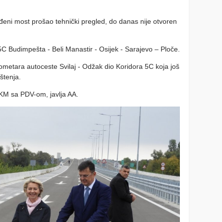
ađeni most prošao tehnički pregled, do danas nije otvoren
C Budimpešta - Beli Manastir - Osijek - Sarajevo – Ploče.
lometara autoceste Svilaj - Odžak dio Koridora 5C koja još
štenja.
 KM sa PDV-om, javlja AA.