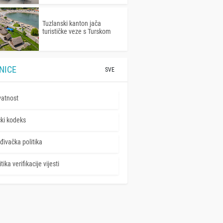
Tuzlanski kanton jača
turističke veze s Turskom
NICE
SVE
vatnost
čki kodeks
đivačka politika
tika verifikacije vijesti