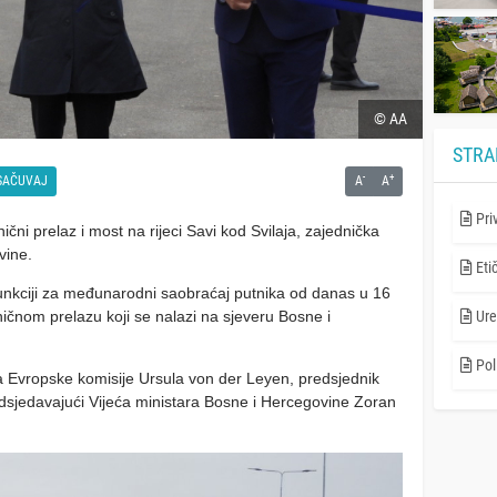
© AA
STRA
-
+
SAČUVAJ
A
A
Pri
ni prelaz i most na rijeci Savi kod Svilaja, zajednička
vine.
Eti
u funkciji za međunarodni saobraćaj putnika od danas u 16
ničnom prelazu koji se nalazi na sjeveru Bosne i
Ure
Poli
a Evropske komisije Ursula von der Leyen, predsjednik
edsjedavajući Vijeća ministara Bosne i Hercegovine Zoran