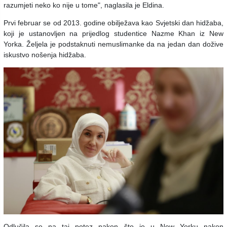
razumjeti neko ko nije u tome", naglasila je Eldina.
Prvi februar se od 2013. godine obilježava kao Svjetski dan hidžaba,
koji je ustanovljen na prijedlog studentice Nazme Khan iz New
Yorka. Željela je podstaknuti nemuslimanke da na jedan dan dožive
iskustvo nošenja hidžaba.
Odlučila se na taj potez nakon što je u New Yorku nakon