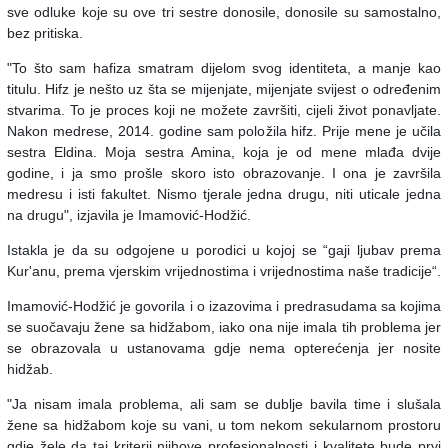
sve odluke koje su ove tri sestre donosile, donosile su samostalno,
bez pritiska.
"To što sam hafiza smatram dijelom svog identiteta, a manje kao
titulu. Hifz je nešto uz šta se mijenjate, mijenjate svijest o određenim
stvarima. To je proces koji ne možete završiti, cijeli život ponavljate.
Nakon medrese, 2014. godine sam položila hifz. Prije mene je učila
sestra Eldina. Moja sestra Amina, koja je od mene mlađa dvije
godine, i ja smo prošle skoro isto obrazovanje. I ona je završila
medresu i isti fakultet. Nismo tjerale jedna drugu, niti uticale jedna
na drugu", izjavila je Imamović-Hodžić.
Istakla je da su odgojene u porodici u kojoj se “gaji ljubav prema
Kur'anu, prema vjerskim vrijednostima i vrijednostima naše tradicije“.
Imamović-Hodžić je govorila i o izazovima i predrasudama sa kojima
se suočavaju žene sa hidžabom, iako ona nije imala tih problema jer
se obrazovala u ustanovama gdje nema opterećenja jer nosite
hidžab.
"Ja nisam imala problema, ali sam se dublje bavila time i slušala
žene sa hidžabom koje su vani, u tom nekom sekularnom prostoru
gdje žele da taj kriterij njihove profesionalnosti i kvalitete bude prvi