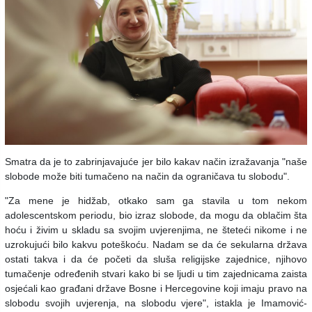
Smatra da je to zabrinjavajuće jer bilo kakav način izražavanja "naše
slobode može biti tumačeno na način da ograničava tu slobodu".
"Za mene je hidžab, otkako sam ga stavila u tom nekom
adolescentskom periodu, bio izraz slobode, da mogu da oblačim šta
hoću i živim u skladu sa svojim uvjerenjima, ne šteteći nikome i ne
uzrokujući bilo kakvu poteškoću. Nadam se da će sekularna država
ostati takva i da će početi da sluša religijske zajednice, njihovo
tumačenje određenih stvari kako bi se ljudi u tim zajednicama zaista
osjećali kao građani države Bosne i Hercegovine koji imaju pravo na
slobodu svojih uvjerenja, na slobodu vjere", istakla je Imamović-