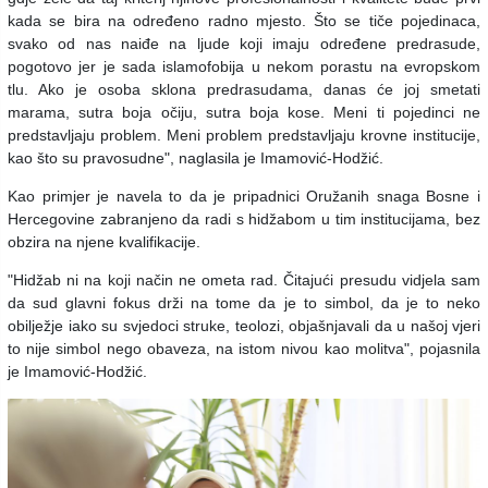
kada se bira na određeno radno mjesto. Što se tiče pojedinaca,
svako od nas naiđe na ljude koji imaju određene predrasude,
pogotovo jer je sada islamofobija u nekom porastu na evropskom
tlu. Ako je osoba sklona predrasudama, danas će joj smetati
marama, sutra boja očiju, sutra boja kose. Meni ti pojedinci ne
predstavljaju problem. Meni problem predstavljaju krovne institucije,
kao što su pravosudne", naglasila je Imamović-Hodžić.
Kao primjer je navela to da je pripadnici Oružanih snaga Bosne i
Hercegovine zabranjeno da radi s hidžabom u tim institucijama, bez
obzira na njene kvalifikacije.
"Hidžab ni na koji način ne ometa rad. Čitajući presudu vidjela sam
da sud glavni fokus drži na tome da je to simbol, da je to neko
obilježje iako su svjedoci struke, teolozi, objašnjavali da u našoj vjeri
to nije simbol nego obaveza, na istom nivou kao molitva", pojasnila
je Imamović-Hodžić.