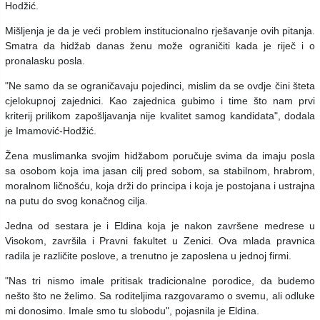
Hodžić.
Mišljenja je da je veći problem institucionalno rješavanje ovih pitanja.
Smatra da hidžab danas ženu može ograničiti kada je riječ i o
pronalasku posla.
"Ne samo da se ograničavaju pojedinci, mislim da se ovdje čini šteta
cjelokupnoj zajednici. Kao zajednica gubimo i time što nam prvi
kriterij prilikom zapošljavanja nije kvalitet samog kandidata", dodala
je Imamović-Hodžić.
Žena muslimanka svojim hidžabom poručuje svima da imaju posla
sa osobom koja ima jasan cilj pred sobom, sa stabilnom, hrabrom,
moralnom ličnošću, koja drži do principa i koja je postojana i ustrajna
na putu do svog konačnog cilja.
Jedna od sestara je i Eldina koja je nakon završene medrese u
Visokom, završila i Pravni fakultet u Zenici. Ova mlada pravnica
radila je različite poslove, a trenutno je zaposlena u jednoj firmi.
"Nas tri nismo imale pritisak tradicionalne porodice, da budemo
nešto što ne želimo. Sa roditeljima razgovaramo o svemu, ali odluke
mi donosimo. Imale smo tu slobodu", pojasnila je Eldina.