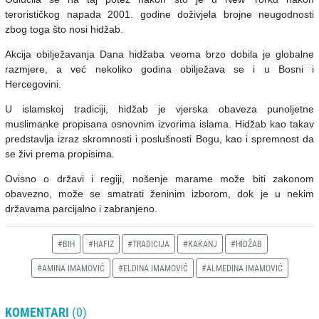
terorističkog napada 2001. godine doživjela brojne neugodnosti
zbog toga što nosi hidžab.
Akcija obilježavanja Dana hidžaba veoma brzo dobila je globalne
razmjere, a već nekoliko godina obilježava se i u Bosni i
Hercegovini.
U islamskoj tradiciji, hidžab je vjerska obaveza punoljetne
muslimanke propisana osnovnim izvorima islama. Hidžab kao takav
predstavlja izraz skromnosti i poslušnosti Bogu, kao i spremnost da
se živi prema propisima.
Ovisno o državi i regiji, nošenje marame može biti zakonom
obavezno, može se smatrati ženinim izborom, dok je u nekim
državama parcijalno i zabranjeno.
#BIH
#HAFIZ
#TRADICIJA
#KAKANJ
#HIDŽAB
#AMINA IMAMOVIĆ
#ELDINA IMAMOVIĆ
#ALMEDINA IMAMOVIĆ
KOMENTARI
(0)