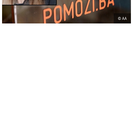
© AA
-
+
SAČUVAJ
A
A
Udruženje Pomozi.ba pokrenulo je apel za liječenje
dvadesetogodišnje Lamije Oruč iz Sarajeva kojoj je potrebna
operacija noge, javlja Anadolu.
Za nju je u funkciju stavljen humanitarni broj 17043, pozivom se
doniraju dvije konvertibilne marke, a broj je jedinstven za sve
telekom operatere u Bosni i Hercegovini.
Ova mlada djevojka je sa nepunih šest godina nesretnim padom sa
drugog sprata zadobila komplikovane prelome obje petne kosti i
skočnog zgloba na lijevoj nozi. Dugo je nosila gipseve i išla na
fizikalne terapije, ali lomovi su ostavili trajne posljedice.
"Lijeva fibula ili lisna kost joj je kraća nego što bi trebala biti zbog
traume koja je dovela do zastoja rasta i deformacije skočnog zgloba.
Zbog toga ne može hodati više od sat vremena, jer dobije nesnosne