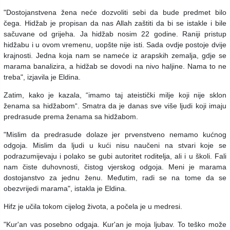
"Dostojanstvena žena neće dozvoliti sebi da bude predmet bilo
čega. Hidžab je propisan da nas Allah zaštiti da bi se istakle i bile
sačuvane od grijeha. Ja hidžab nosim 22 godine. Raniji pristup
hidžabu i u ovom vremenu, uopšte nije isti. Sada ovdje postoje dvije
krajnosti. Jedna koja nam se nameće iz arapskih zemalja, gdje se
marama banalizira, a hidžab se dovodi na nivo haljine. Nama to ne
treba", izjavila je Eldina.
Zatim, kako je kazala, “imamo taj ateistički milje koji nije sklon
ženama sa hidžabom“. Smatra da je danas sve više ljudi koji imaju
predrasude prema ženama sa hidžabom.
"Mislim da predrasude dolaze jer prvenstveno nemamo kućnog
odgoja. Mislim da ljudi u kući nisu naučeni na stvari koje se
podrazumijevaju i polako se gubi autoritet roditelja, ali i u školi. Fali
nam čiste duhovnosti, čistog vjerskog odgoja. Meni je marama
dostojanstvo za jednu ženu. Međutim, radi se na tome da se
obezvrijedi marama", istakla je Eldina.
Hifz je učila tokom cijelog života, a počela je u medresi.
"Kur'an vas posebno odgaja. Kur'an je moja ljubav. To teško može