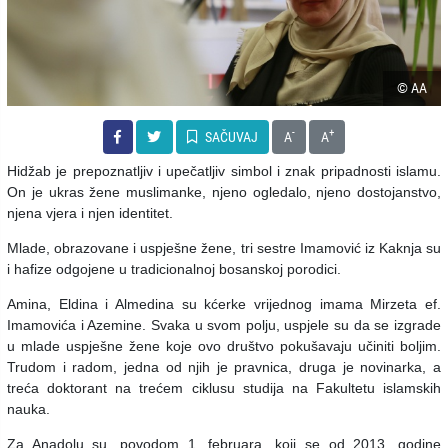
© AA
-
+
SAČUVAJ
A
A
Hidžab je prepoznatljiv i upečatljiv simbol i znak pripadnosti islamu.
On je ukras žene muslimanke, njeno ogledalo, njeno dostojanstvo,
njena vjera i njen identitet.
Mlade, obrazovane i uspješne žene, tri sestre Imamović iz Kaknja su
i hafize odgojene u tradicionalnoj bosanskoj porodici.
Amina, Eldina i Almedina su kćerke vrijednog imama Mirzeta ef.
Imamovića i Azemine. Svaka u svom polju, uspjele su da se izgrade
u mlade uspješne žene koje ovo društvo pokušavaju učiniti boljim.
Trudom i radom, jedna od njih je pravnica, druga je novinarka, a
treća doktorant na trećem ciklusu studija na Fakultetu islamskih
nauka.
Za Anadolu su, povodom 1. februara, koji se od 2013. godine