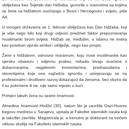
obilježava kao Svjetski dan hidžaba, govorile o izazovima sa kojima
se žene sa hidžabom suočavaju u Bosni i Hercegovini i svijetu, piše
AA.
U mnogim državama se 1. februar obilježava kao Dan hidžaba, koji
je više nego bilo koji drugi odjevni predmet faktor prepoznavanja
muslimanki širom svijeta. Hidžab se, međutim, u islamu ne tretira
kao poseban vjerski simbol i obilježje, nego kao propis.
Žene s hidžabom, odnosno maramom, koju nose muslimanke kao
vjersku obavezu i odjevnu praksu, nekada bivaju suočene s
dobacivanjima, negativnim komentarima, predrasudama i
stereotipima koje one najčešće ignorišu i usmjeravaju se na
profesionalni i društveni razvoj dokazujući da ženama, bez obzira da
li su pokrivene ili ne, nije samo mjesto u kući.
Primjeri takvih žena su sestre Imamović.
Almedina Imamović-Hodžić (30), nakon što je završila Gazi-Husrev
begovu medresu u Sarajevu, upisala je Fakultet islamskih nauka koji
je također završila. Magistrirala je, a trenutno je doktorant na trećem
ciklusu studija na Fakultetu islamskih nauka.