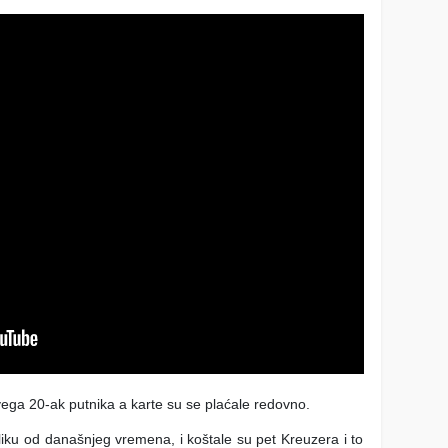
vega 20-ak putnika a karte su se plaćale redovno.
liku od današnjeg vremena, i koštale su pet Kreuzera i to