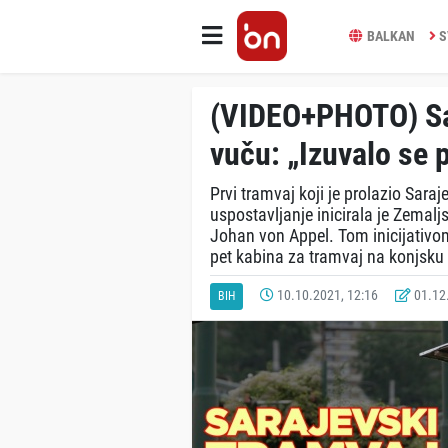
BALKAN
S
(VIDEO+PHOTO) Sar
vuču: „Izuvalo se p
Prvi tramvaj koji je prolazio Sar
uspostavljanje inicirala je Zemalj
Johan von Appel. Tom inicijativom
pet kabina za tramvaj na konjsku
10.10.2021, 12:16
01.12.
BIH