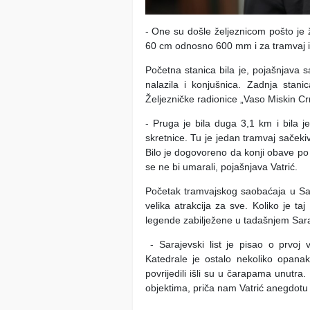
- One su došle željeznicom pošto je ž
60 cm odnosno 600 mm i za tramvaj i z
Početna stanica bila je, pojašnjava 
nalazila i konjušnica. Zadnja stan
Željezničke radionice „Vaso Miskin Crn
- Pruga je bila duga 3,1 km i bila j
skretnice. Tu je jedan tramvaj sačeki
Bilo je dogovoreno da konji obave po 
se ne bi umarali, pojašnjava Vatrić.
Početak tramvajskog saobaćaja u Sar
velika atrakcija za sve. Koliko je t
legende zabilježene u tadašnjem Sara
- Sarajevski list je pisao o prvoj 
Katedrale je ostalo nekoliko opanak
povrijedili išli su u čarapama unutra.
objektima, priča nam Vatrić anegdotu