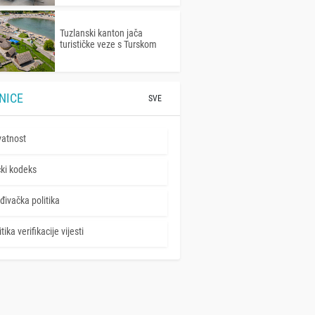
Tuzlanski kanton jača
turističke veze s Turskom
NICE
SVE
vatnost
čki kodeks
đivačka politika
tika verifikacije vijesti