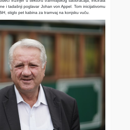
odeći inžinjer u sektoru tramvajskog saobraćaja, inicirala
ne i tadašnji poglavar Johan von Appel. Tom inicijativomu
BiH, stiglo pet kabina za tramvaj na konjsku vuču.