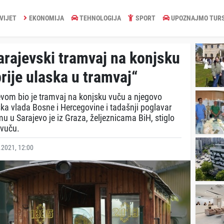
VIJET
EKONOMIJA
TEHNOLOGIJA
SPORT
UPOZNAJMO TUR
ajevski tramvaj na konjsku
rije ulaska u tramvaj“
ajevom bio je tramvaj na konjsku vuču a njegovo
ska vlada Bosne i Hercegovine i tadašnji poglavar
u u Sarajevo je iz Graza, željeznicama BiH, stiglo
 vuču.
2021, 12:00