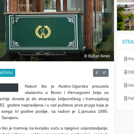
STRA
© Balkan News
Pri
Eti
-
+
SAČUVAJ
A
A
Ure
Nakon što je Austro-Ugarska preuzela
vladavinu u Bosni i Hercegovini želja za
Poli
hije dovela je do stvaranja željezničkog i tramvajskog
882. godine napravljena i u rad puštena prva pruga koja je
 svega tri godine poslije, sa radom je 1.januara 1885.
u Sarajevu.
m bio je tramvaj na konjsku vuču a njegovo uspostavljanje,