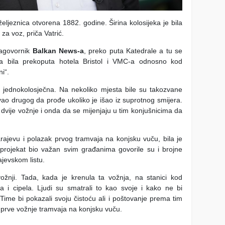
eljeznica otvorena 1882. godine. Širina kolosijeka je bila
a voz, priča Vatrić.
sagovornik
Balkan News-a
, preko puta Katedrale a tu se
ica bila prekoputa hotela Bristol i VMC-a odnosno kod
i“.
e jednokolosječna. Na nekoliko mjesta bile su takozvane
vao drugog da prođe ukoliko je išao iz suprotnog smijera.
dvije vožnje i onda da se mijenjaju u tim konjušnicima da
ajevu i polazak prvog tramvaja na konjsku vuču, bila je
aj projekat bio važan svim građanima govorile su i brojne
jevskom listu.
vožnji. Tada, kada je krenula ta vožnja, na stanici kod
a i cipela. Ljudi su smatrali to kao svoje i kako ne bi
 Time bi pokazali svoju čistoću ali i poštovanje prema tim
 prve vožnje tramvaja na konjsku vuču.