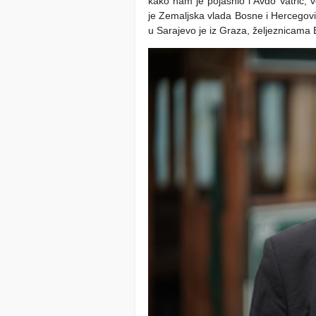
kako nam je pojasnio i Avdo Vatrić, v
je Zemaljska vlada Bosne i Hercegovi
u Sarajevo je iz Graza, željeznicama 