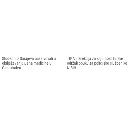
Studenti iz Sarajeva učestvovali u
TIKA i Direkcija za sigurnost Turske
obilježavanju Dana medicine u
održali obuku za policijske službenike
Čanakkaleu
iz BiH