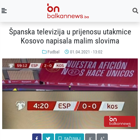
Španska televizija u prijenosu utakmice
Kosovo napisala malim slovima
Fudbal
01.04.2021 - 13:02
-
+
SAČUVAJ
A
A