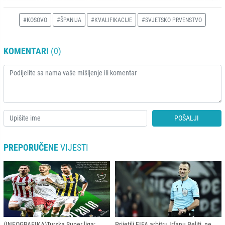
#KOSOVO
#ŠPANIJA
#KVALIFIKACIJE
#SVJETSKO PRVENSTVO
KOMENTARI
(0)
POŠALJI
PREPORUČENE
VIJESTI
(INFOGRAFIKA)Turska Super liga:
Prijetili FIFA arbitru Irfanu Peljti, ne