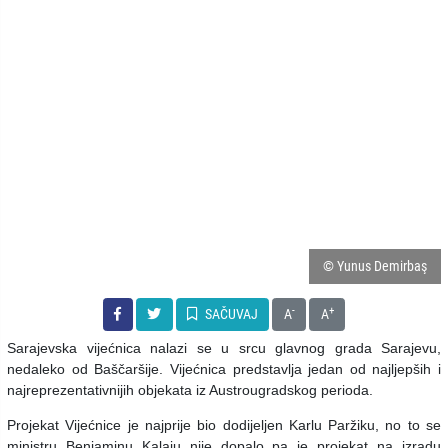
© Yunus Demirbaş
-
+
SAČUVAJ
A
A
Sarajevska vijećnica nalazi se u srcu glavnog grada Sarajevu,
nedaleko od Baščaršije. Vijećnica predstavlja jedan od najljepših i
najreprezentativnijih objekata iz Austrougradskog perioda.
Projekat Vijećnice je najprije bio dodijeljen Karlu Paržiku, no to se
ministru Benjaminu Kalaju nije dopalo pa je projekat na izradu