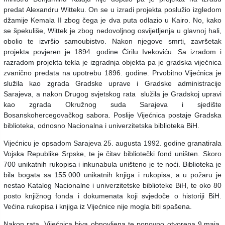
predat Alexandru Witteku. On se u izradi projekta poslužio izgledom
džamije Kemala II zbog čega je dva puta odlazio u Kairo. No, kako
se špekuliše, Wittek je zbog nedovoljnog osvijetljenja u glavnoj hali,
obolio te izvršio samoubistvo. Nakon njegove smrti, završetak
projekta povjeren je 1894. godine Ćirilu Ivekoviću. Sa izradom i
razradom projekta tekla je izgradnja objekta pa je gradska vijećnica
zvanično predata na upotrebu 1896. godine. Prvobitno Vijećnica je
služila kao zgrada Gradske uprave i Gradske administracije
Sarajeva, a nakon Drugog svjetskog rata služila je Gradskoj upravi
kao zgrada Okružnog suda Sarajeva i sjedište
Bosanskohercegovačkog sabora. Poslije Vijećnica postaje Gradska
biblioteka, odnosno Nacionalna i univerzitetska biblioteka BiH.
Vijećnicu je opsadom Sarajeva 25. augusta 1992. godine granatirala
Vojska Republike Srpske, te je čitav bibliotečki fond uništen. Skoro
700 unikatnih rukopisa i inkunabula uništeno je te noći. Biblioteka je
bila bogata sa 155.000 unikatnih knjiga i rukopisa, a u požaru je
nestao Katalog Nacionalne i univerzitetske biblioteke BiH, te oko 80
posto knjižnog fonda i dokumenata koji svjedoče o historiji BiH.
Većina rukopisa i knjiga iz Vijećnice nije mogla biti spašena.
Nakon rata, Vijećnica biva obnovljena te ponovno otvorena 9.maja