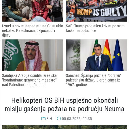
Izrael u novim napadima na Gazu ubio
SAD: Trump proglašen krivim po svim
nekoliko Palestinaca, uključujući i
tačkama optužnice
djecu
Saudijska Arabija osudila izraelske
Sanchez: Španija priznaje "održivu"
"kontinuirane genocidne masakre"
palestinsku državu u granicama iz
nad Palestincima u Rafahu
1967. godine
Helikopteri OS BiH uspješno okončali
misiju gašenja požara na području Neuma
BiH
05.08.2022 - 11:35