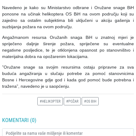
Navedeno je kako su Ministarstvo odbrane i Oružane snage BiH
ponosne na učinak helikoptera OS BiH na ovom području koji su
zajedno sa ostalim subjektima bili uključeni u akciju gašenja i
suzbijanja požara na ovom području.
Angažmanom resursa Oružanih snaga BiH u znatnoj mjeri je
spriječeno daljnje širenje požara, spriječene su eventualne
negativne posljedice, te je otklonjena opasnost po stanovništvo i
materijalna dobra na opožarenim lokacijama.
”Oružane snage sa svojim resursima ostaju pripravne za sva
buduća angažiranja u slučaju potrebe za pomoć stanovnicima
Bosne i Hercegovine gdje god i kada god pomoć bude potrebna i
tražena”, navedeno je u saopćenju.
#HELIKOPTER
#POŽAR
#OS BIH
KOMENTARI (0)