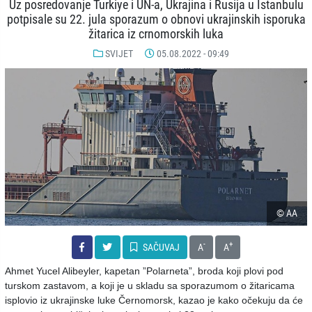
Uz posredovanje Turkiye i UN-a, Ukrajina i Rusija u Istanbulu
potpisale su 22. jula sporazum o obnovi ukrajinskih isporuka
žitarica iz crnomorskih luka
SVIJET
05.08.2022 - 09:49
© AA
-
+
SAČUVAJ
A
A
Ahmet Yucel Alibeyler, kapetan ”Polarneta”, broda koji plovi pod
turskom zastavom, a koji je u skladu sa sporazumom o žitaricama
isplovio iz ukrajinske luke Černomorsk, kazao je kako očekuju da će