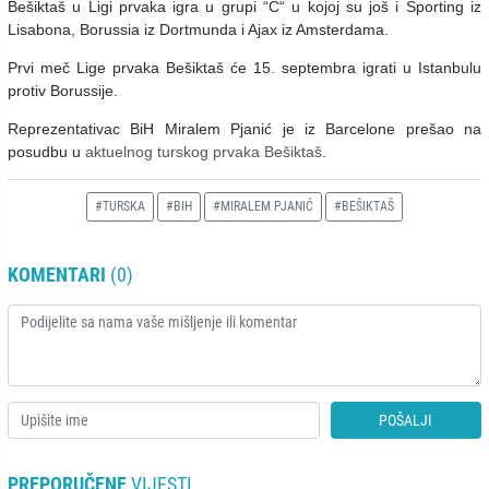
Bešiktaš u Ligi prvaka igra u grupi “C“ u kojoj su još i Sporting iz
Lisabona, Borussia iz Dortmunda i Ajax iz Amsterdama.
Prvi meč Lige prvaka Bešiktaš će 15. septembra igrati u Istanbulu
protiv Borussije.
Reprezentativac BiH Miralem Pjanić je iz Barcelone prešao na
posudbu u
aktuelnog turskog prvaka Bešiktaš
.
#TURSKA
#BIH
#MIRALEM PJANIĆ
#BEŠIKTAŠ
KOMENTARI
(0)
POŠALJI
PREPORUČENE
VIJESTI