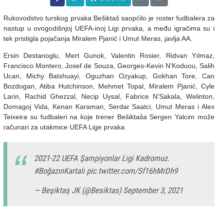
Rukovodstvo turskog prvaka Bešiktaš saopćilo je roster fudbalera za
nastup u ovogodišnjoj UEFA-inoj Ligi prvaka, a među igračima su i
tek pristigla pojačanja Miralem Pjanić i Umut Meras, javlja AA.
Ersin Destanoglu, Mert Gunok, Valentin Rosier, Ridvan Yılmaz,
Francisco Montero, Josef de Souza, Georges-Kevin N'Koduou, Salih
Ucan, Michy Batshuayi, Oguzhan Ozyakup, Gokhan Tore, Can
Bozdogan, Atiba Hutchinson, Mehmet Topal, Miralem Pjanić, Cyle
Larin, Rachid Ghezzal, Necip Uysal, Fabrice N'Sakala, Welinton,
Domagoj Vida, Kenan Karaman, Serdar Saatci, Umut Meras i Alex
Teixeira su fudbaleri na koje trener Bešiktaša Sergen Yalcim može
računari za utakmice UEFA Lige prvaka.
2021-22 UEFA Şampiyonlar Ligi Kadromuz.
#BoğazınKartalı
pic.twitter.com/Sf16hMrDh9
— Beşiktaş JK (@Besiktas)
September 3, 2021