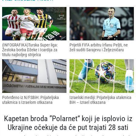
(INFOGRAFIKA)Turska Super liga:
Prijetili FIFA arbitru Irfanu Peljti, ne
Žestoka borba Džeke i Icardija za
želi suditi Sarajevu i Željezničaru
titulu najboljeg strijelca
Potvrđeno iz N/FSBiH: Prijateljska
Izraelski mediji: Prijateljska utakmica
utakmica s Izraelom otkazana
BiH – Izrael otkazana
Kapetan broda ”Polarnet“ koji je isplovio iz
Ukrajine očekuje da će put trajati 28 sati