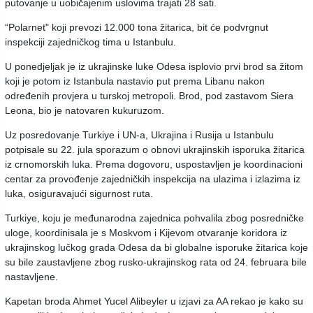
putovanje u uobičajenim uslovima trajati 28 sati.
“Polarnet" koji prevozi 12.000 tona žitarica, bit će podvrgnut
inspekciji zajedničkog tima u Istanbulu.
U ponedjeljak je iz ukrajinske luke Odesa isplovio prvi brod sa žitom
koji je potom iz Istanbula nastavio put prema Libanu nakon
određenih provjera u turskoj metropoli. Brod, pod zastavom Siera
Leona, bio je natovaren kukuruzom.
Uz posredovanje Turkiye i UN-a, Ukrajina i Rusija u Istanbulu
potpisale su 22. jula sporazum o obnovi ukrajinskih isporuka žitarica
iz crnomorskih luka. Prema dogovoru, uspostavljen je koordinacioni
centar za provođenje zajedničkih inspekcija na ulazima i izlazima iz
luka, osiguravajući sigurnost ruta.
Turkiye, koju je međunarodna zajednica pohvalila zbog posredničke
uloge, koordinisala je s Moskvom i Kijevom otvaranje koridora iz
ukrajinskog lučkog grada Odesa da bi globalne isporuke žitarica koje
su bile zaustavljene zbog rusko-ukrajinskog rata od 24. februara bile
nastavljene.
Kapetan broda Ahmet Yucel Alibeyler u izjavi za AA rekao je kako su