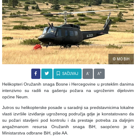
© MO BiH
-
+
SAČUVAJ
A
A
Helikopteri Oružanih snaga Bosne i Hercegovine u proteklim danima
intenzivno su radili na gašenju požara na ugroženim dijelovim
općine Neum.
Jutros su helikopterske posade u saradnji sa predstavnicima lokalne
vlasti izvršile izviđanje ugroženog područja gdje je konstatovano da
su požari stavljeni pod kontrolu i da prestaje potreba za daljnjim
angažmanom resursa Oružanih snaga BiH, saopćeno je iz
Ministarstva odbrane BiH, piše AA.