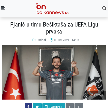
Pjanić u timu Bešiktaša za UEFA Ligu
prvaka
Fudbal
03.09.2021 - 14:33
© Twitter
-
+
SAČUVAJ
A
A