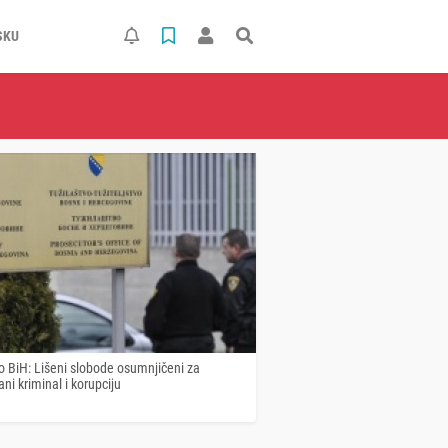
SKU
o BiH: Lišeni slobode osumnjičeni za
ani kriminal i korupciju