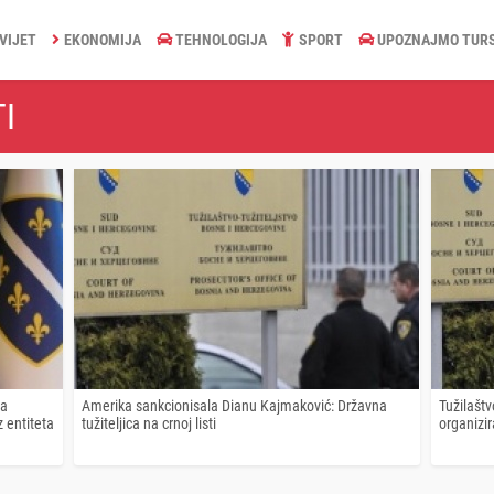
VIJET
EKONOMIJA
TEHNOLOGIJA
SPORT
UPOZNAJMO TUR
I
da
Amerika sankcionisala Dianu Kajmaković: Državna
Tužilaštv
z entiteta
tužiteljica na crnoj listi
organizir