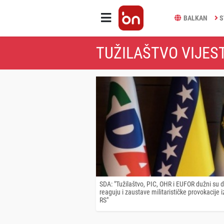
BALKAN
S
TUŽILAŠTVO VIJEST
SDA: "Tužilaštvo, PIC, OHR i EUFOR dužni su 
reaguju i zaustave militarističke provokacije i
RS"