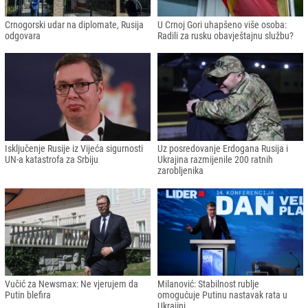
Crnogorski udar na diplomate, Rusija
U Crnoj Gori uhapšeno više osoba:
odgovara
Radili za rusku obavještajnu službu?
Isključenje Rusije iz Vijeća sigurnosti
Uz posredovanje Erdogana Rusija i
UN-a katastrofa za Srbiju
Ukrajina razmijenile 200 ratnih
zarobljenika
Vučić za Newsmax: Ne vjerujem da
Milanović: Stabilnost rublje
Putin blefira
omogućuje Putinu nastavak rata u
Ukrajini