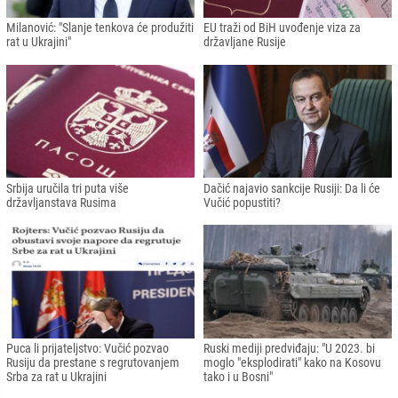
Milanović: "Slanje tenkova će produžiti
EU traži od BiH uvođenje viza za
rat u Ukrajini"
državljane Rusije
Srbija uručila tri puta više
Dačić najavio sankcije Rusiji: Da li će
državljanstava Rusima
Vučić popustiti?
Puca li prijateljstvo: Vučić pozvao
Ruski mediji predviđaju: "U 2023. bi
Rusiju da prestane s regrutovanjem
moglo "eksplodirati" kako na Kosovu
Srba za rat u Ukrajini
tako i u Bosni"