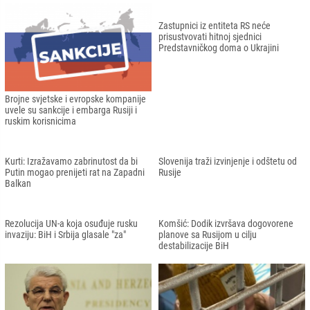
sankcija na svijetu
Albanija, Crna Gora i Sjeverna
Makedonija
Grahovac: Da je Rusija ostvarila uspjeh
Rusija proglasila privremeni prekid
na početku napada na Ukrajinu, nemiri
vatre kako bi otvorila humanitarni
bi se prelili i na naše prostore
koridor za dva ukrajinska grada
Rusija isključena iz Vijeća država
Crna Gora proglasila ruskog diplomatu
Baltičkog mora
personom non grata
Stoltenberg: NATO mora biti uz
Putin tvrdi da nema "loše namjere
ugrožene zemlje BiH i Gruziju
prema susjedima"
Zastupnici iz entiteta RS neće
prisustvovati hitnoj sjednici