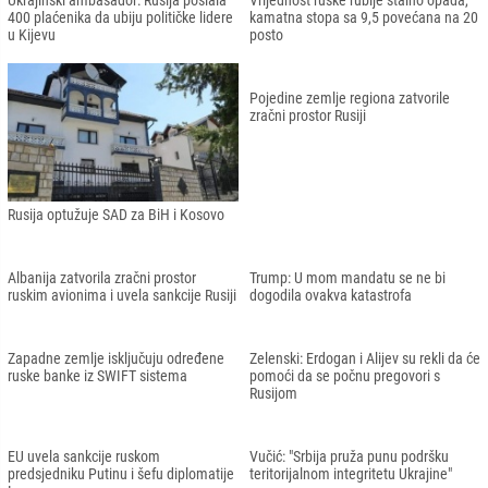
Džaferović: Međunarodna javnost
Moskovska policija privela petero
treba znati stav BiH o Ukrajini
djece zbog protestovanja protiv rata
Crna Gora se pridružila svim
Završen sastanak ruskih i ukrajinskih
sankcijama Evropske unije protiv
dužnosnika: Dogovorena druga runda
Rusije
pregovora
Ukrajinski ambasador: Rusija poslala
Vrijednost ruske rublje stalno opada,
400 plaćenika da ubiju političke lidere
kamatna stopa sa 9,5 povećana na 20
u Kijevu
posto