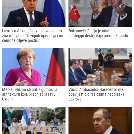
Lavrov u Ankari: " Javnost vrlo dobro
Đukanović: Rusija je odabrala
zna ciljeve naših vojnih operacija i mi
strategiju destrukcije prema Zapadu
ćemo te ciljeve postići“
Merkel: Nismo stvorili sigurnosnu
Vučić: Ambasador Haračenko me
arhitekturu koja bi spriječila rat u
obavijestio o razlozima nedolaska
Ukrajini
Lavrova