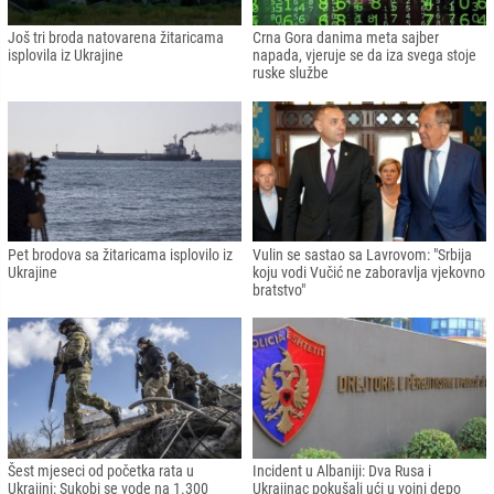
Još tri broda natovarena žitaricama
Crna Gora danima meta sajber
isplovila iz Ukrajine
napada, vjeruje se da iza svega stoje
ruske službe
Pet brodova sa žitaricama isplovilo iz
Vulin se sastao sa Lavrovom: "Srbija
Ukrajine
koju vodi Vučić ne zaboravlja vjekovno
bratstvo"
Šest mjeseci od početka rata u
Incident u Albaniji: Dva Rusa i
Ukrajini: Sukobi se vode na 1.300
Ukrajinac pokušali ući u vojni depo