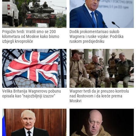
Prigožin tvrdi: Vratili smo se 200
Dodik prokomentarisao sukob
kilometara od Moskve kako bismo
Wagnera i ruske vojske: Podrška
izbjegli krvoproliće
ruskom predsjedniku
Velika Britanija Wagnerovu pobunu
Wagner tvrdi da je preuzeo kontrolu
opisala kao "najozbiljniji izazov"
nad Rostovom i da kreće prema
Moskvi