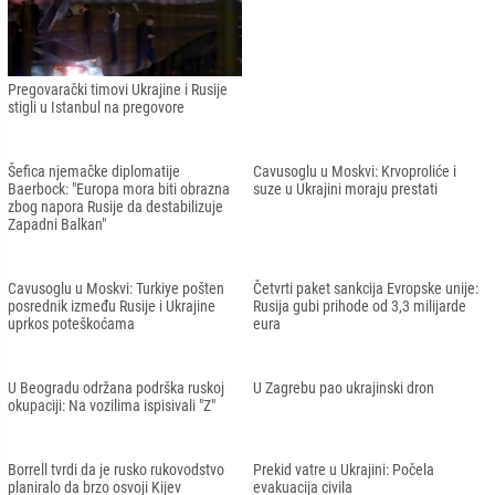
Dačić: " Srbija ne može zaštiti svoj
Podoljak: Rezultati sastanka u
teritorijalni integritet bez podrške
Istanbulu dovoljni za sastanak na
Rusije"
nivou predsjednika
Osmani: "Ako Putin dobije što želi, to
Vučić kao lokaciju pregovora Rusije i
onda znači kraj demokratije"
Ukrajine ponudio Beograd
Lavrov: "Mirovni sporazumi mogli bi
da se vode u Beogradu"