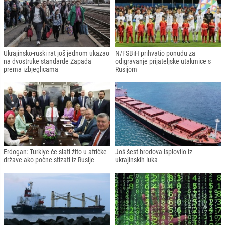
Ukrajinsko-ruski rat još jednom ukazao
N/FSBiH prihvatio ponudu za
na dvostruke standarde Zapada
odigravanje prijateljske utakmice s
prema izbjeglicama
Rusijom
Erdogan: Turkiye će slati žito u afričke
Još šest brodova isplovilo iz
države ako počne stizati iz Rusije
ukrajinskih luka