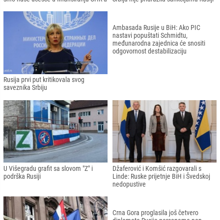
Zaharova: "Nehumani i krajnje
Dodik: " RS neće uvoditi sankcije Rusiji"
podrugljiv odnos prema našim
sugrađanima neće proći odgovora"
Ambasada Rusije u BiH: Obustavili
Nikolenko:" Ukrajina razočarana što se
smo naše učešće u finansiranju OHR-a
Srbija nije pridružila sankcijama Rusiji"
Rusija prvi put kritikovala svog
Ambasada Rusije u BiH: Ako PIC
saveznika Srbiju
nastavi popuštati Schmidtu,
međunarodna zajednica će snositi
odgovornost destabilizaciju