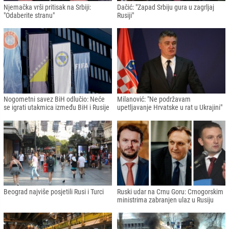
Njemačka vrši pritisak na Srbiji:
Dačić: "Zapad Srbiju gura u zagrljaj
"Odaberite stranu"
Rusiji"
Nogometni savez BiH odlučio: Neće
Milanović: "Ne podržavam
se igrati utakmica između BiH i Rusije
upetljavanje Hrvatske u rat u Ukrajini"
Beograd najviše posjetili Rusi i Turci
Ruski udar na Crnu Goru: Crnogorskim
ministrima zabranjen ulaz u Rusiju