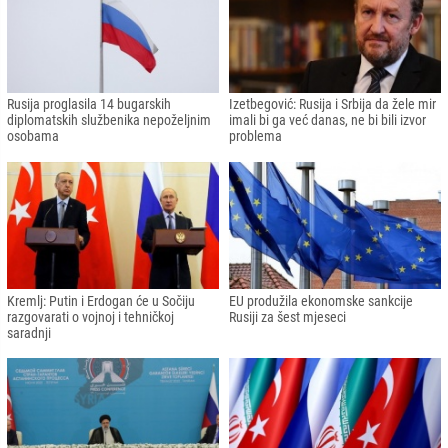
Rusija proglasila 14 bugarskih
Izetbegović: Rusija i Srbija da žele mir
diplomatskih službenika nepoželjnim
imali bi ga već danas, ne bi bili izvor
osobama
problema
Kremlj: Putin i Erdogan će u Sočiju
EU produžila ekonomske sankcije
razgovarati o vojnoj i tehničkoj
Rusiji za šest mjeseci
saradnji