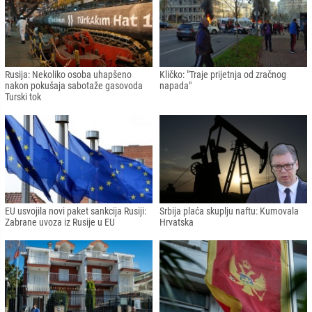
Rusija: Nekoliko osoba uhapšeno
Kličko: "Traje prijetnja od zračnog
nakon pokušaja sabotaže gasovoda
napada"
Turski tok
EU usvojila novi paket sankcija Rusiji:
Srbija plaća skuplju naftu: Kumovala
Zabrane uvoza iz Rusije u EU
Hrvatska