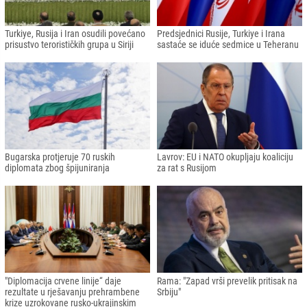
Turkiye, Rusija i Iran osudili povećano
Predsjednici Rusije, Turkiye i Irana
prisustvo terorističkih grupa u Siriji
sastaće se iduće sedmice u Teheranu
Bugarska protjeruje 70 ruskih
Lavrov: EU i NATO okupljaju koaliciju
diplomata zbog špijuniranja
za rat s Rusijom
"Diplomacija crvene linije“ daje
Rama: "Zapad vrši prevelik pritisak na
rezultate u rješavanju prehrambene
Srbiju"
krize uzrokovane rusko-ukrajinskim