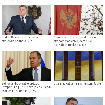
Dodik: "Rusija ostaje jedan od
Crna Gora: 40 odsto preduzeća u
strateških partnera RS-a"
stranom vlasništvu, dominiraju
osnivači iz Turske i Rusije
Šef ruske diplomatije optužio
Ukrajina: Rat se seli na teritorij Rusije
Evropsku uniju: "EU nevoljna da ubjedi
zvaničnike o formiranju ZSO"