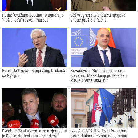
Putin: "Oružana pobuna" Wagnera je
Šef Wagnera tvrdi da su njegove
"nož u leđa" ruskom narodu
snage prešle u Rusiju
Borrell kritikovao Srbiju zbog bliskosti
Kovačevski: "Bugarska se prema
sa Rusijom
Sjevernoj Makedoniji ponaša kao
Rusija prema Ukrajini"
Escobar: "Svaka zemlja koja vjeruje da
Izvještaj SOA Hrvatske: Protjerane
je Rusija strateški partner, griješi"
ruske diplomate zbog nelegalnog