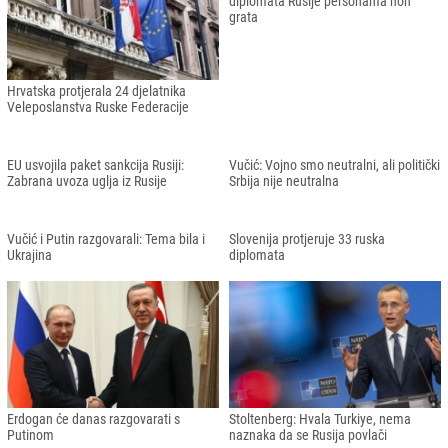
U Višegradu grafit sa slovom "Z" i
Džaferović i Komšić razgovarali s
podrška Rusiji
Linde: Ruske prijetnje BiH i Švedskoj
nedopustive
Hrvatska protjerala 24 djelatnika
Crna Gora proglasila još četvero
Veleposlanstva Ruske Federacije
diplomata Rusije personama non
grata