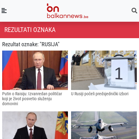
REZULTATI OZNAKA
Rezultat oznake: "RUSIJA"
Putin o Raisiju: Izvanredan političar
U Rusiji počeli predsjednički izbori
koji je život posvetio služenju
domovini