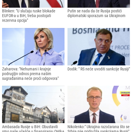
Kremlj: Ulazak Finske i Švedske u
Evropska komisija predložila embargo
NATO bi predstavljalo prijetnju po
uvoza ruske nafte kao dio novih
sigurnost Rusije
sankcija EU
Blinken: "U slučaju ruske blokade
Putin se nada da će Rusija postići
EUFOR-a u BiH, treba postojati
diplomatski sporazum sa Ukrajinom
rezervna opcija"