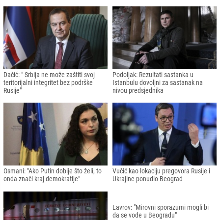
EU usvojila paket sankcija Rusiji:
Vučić: Vojno smo neutralni, ali politički
Zabrana uvoza uglja iz Rusije
Srbija nije neutralna
Vučić i Putin razgovarali: Tema bila i
Slovenija protjeruje 33 ruska
Ukrajina
diplomata
Erdogan će danas razgovarati s
Stoltenberg: Hvala Turkiye, nema
Putinom
naznaka da se Rusija povlači