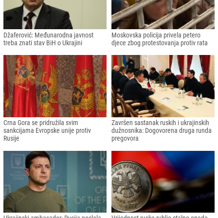
Predstavničkog doma o Ukrajini
Brojne svjetske i evropske kompanije
uvele su sankcije i embarga Rusiji i
ruskim korisnicima
Kurti: Izražavamo zabrinutost da bi
Slovenija traži izvinjenje i odštetu od
Putin mogao prenijeti rat na Zapadni
Rusije
Balkan
Rezolucija UN-a koja osuđuje rusku
Komšić: Dodik izvršava dogovorene
invaziju: BiH i Srbija glasale "za"
planove sa Rusijom u cilju
destabilizacije BiH