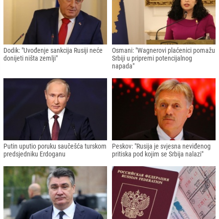
Dodik: "Uvođenje sankcija Rusiji neće
Osmani: "Wagnerovi plaćenici pomažu
donijeti ništa zemlji"
Srbiji u pripremi potencijalnog
napada"
Putin uputio poruku saučešća turskom
Peskov: "Rusija je svjesna neviđenog
predsjedniku Erdoganu
pritiska pod kojim se Srbija nalazi"