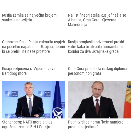
Pregovarački timovi Ukrajine i Rusije
stigli u Istanbul na pregovore
Šefica njemačke diplomatije
Cavusoglu u Moskvi: Krvoproliće i
Baerbock: "Europa mora biti obrazna
suze u Ukrajini moraju prestati
zbog napora Rusije da destabilizuje
Zapadni Balkan"
Cavusoglu u Moskvi: Turkiye pošten
Četvrti paket sankcija Evropske unije:
posrednik između Rusije i Ukrajine
Rusija gubi prihode od 3,3 milijarde
uprkos poteškoćama
eura
U Beogradu održana podrška ruskoj
U Zagrebu pao ukrajinski dron
okupaciji: Na vozilima ispisivali "Z"
Borrell tvrdi da je rusko rukovodstvo
Prekid vatre u Ukrajini: Počela
planiralo da brzo osvoji Kijev
evakuacija civila
Rusija zemlja sa najvećim brojem
Na listi "neprijatelja Rusije" našla se