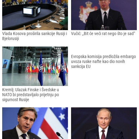
Rusija protjeruje pet diplomata
EU zatražila da se Srbija pridruži
hrvatske ambasade u Moskvi
sankcijama prema Rusiji
Vlada Kosova proširila sankcije Rusiji i
Vučić: „Bit će veći rat nego što je sad“
Bjelorusiji