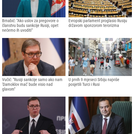
Brnabić: "Ako uslov za pregovore o
Evropski parlament proglasio Rusiju
članstvu budu sankcije Rusiji, opet
državom sponzorom terorizma
nećemo ih uvoditi"
Vučić: "Rusiji sankcije samo ako nam
U prvih 9 mjeseci Srbiju najviše
'Damoklov mač' bude visio nad
posjetili Turci i Rusi
glavom"