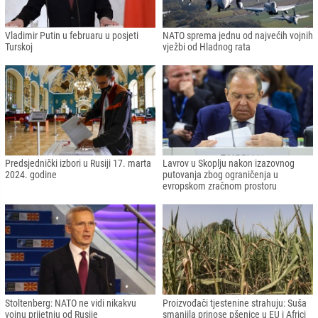
Vladimir Putin u februaru u posjeti
NATO sprema jednu od najvećih vojnih
Turskoj
vježbi od Hladnog rata
Predsjednički izbori u Rusiji 17. marta
Lavrov u Skoplju nakon izazovnog
2024. godine
putovanja zbog ograničenja u
evropskom zračnom prostoru
Stoltenberg: NATO ne vidi nikakvu
Proizvođači tjestenine strahuju: Suša
vojnu prijetnju od Rusije
smanjila prinose pšenice u EU i Africi