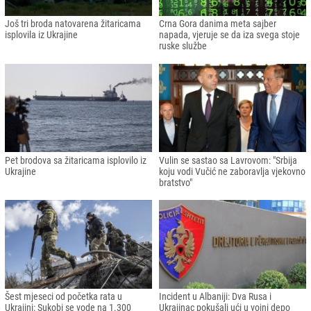
Još tri broda natovarena žitaricama
Crna Gora danima meta sajber
isplovila iz Ukrajine
napada, vjeruje se da iza svega stoje
ruske službe
Pet brodova sa žitaricama isplovilo iz
Vulin se sastao sa Lavrovom: "Srbija
Ukrajine
koju vodi Vučić ne zaboravlja vjekovno
bratstvo"
Šest mjeseci od početka rata u
Incident u Albaniji: Dva Rusa i
Ukrajini: Sukobi se vode na 1.300
Ukrajinac pokušali ući u vojni depo