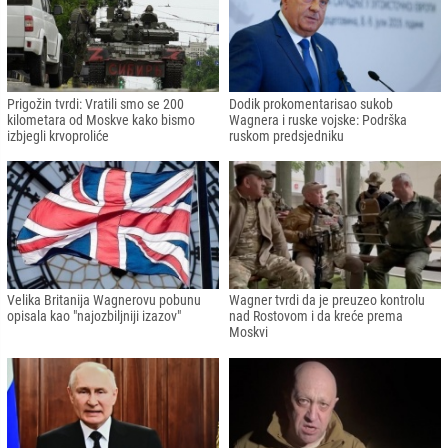
Prigožin tvrdi: Vratili smo se 200
Dodik prokomentarisao sukob
kilometara od Moskve kako bismo
Wagnera i ruske vojske: Podrška
izbjegli krvoproliće
ruskom predsjedniku
Velika Britanija Wagnerovu pobunu
Wagner tvrdi da je preuzeo kontrolu
opisala kao "najozbiljniji izazov"
nad Rostovom i da kreće prema
Moskvi