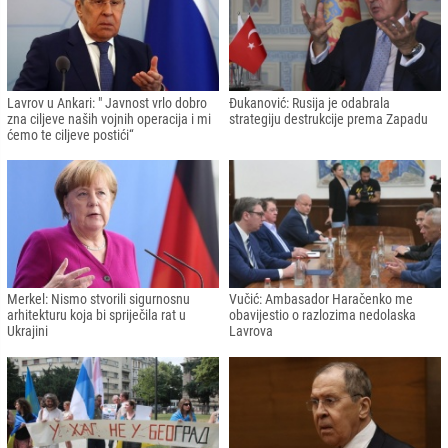
Lavrov u Ankari: " Javnost vrlo dobro
Đukanović: Rusija je odabrala
zna ciljeve naših vojnih operacija i mi
strategiju destrukcije prema Zapadu
ćemo te ciljeve postići“
Merkel: Nismo stvorili sigurnosnu
Vučić: Ambasador Haračenko me
arhitekturu koja bi spriječila rat u
obavijestio o razlozima nedolaska
Ukrajini
Lavrova