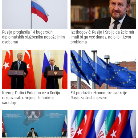
Rusija proglasila 14 bugarskih
Izetbegović: Rusija i Srbija da žele mir
diplomatskih službenika nepoželjnim
imali bi ga već danas, ne bi bili izvor
osobama
problema
Kremlj: Putin i Erdogan će u Sočiju
EU produžila ekonomske sankcije
razgovarati o vojnoj i tehničkoj
Rusiji za šest mjeseci
saradnji