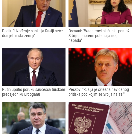
Dodik: "Uvođenje sankcija Rusiji neće
Osmani: "Wagnerovi plaćenici pomažu
donijeti ništa zemlji"
Srbiji u pripremi potencijalnog
napada"
Putin uputio poruku saučešća turskom
Peskov: "Rusija je svjesna neviđenog
predsjedniku Erdoganu
pritiska pod kojim se Srbija nalazi"