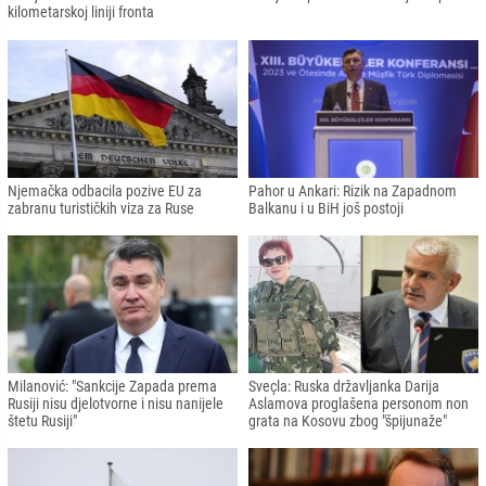
kilometarskoj liniji fronta
Njemačka odbacila pozive EU za
Pahor u Ankari: Rizik na Zapadnom
zabranu turističkih viza za Ruse
Balkanu i u BiH još postoji
Milanović: "Sankcije Zapada prema
Sveçla: Ruska državljanka Darija
Rusiji nisu djelotvorne i nisu nanijele
Aslamova proglašena personom non
štetu Rusiji"
grata na Kosovu zbog "špijunaže"