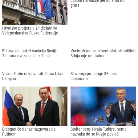
U Višegradu grafit sa slovom "Z" i
Džaferović i Komšić razgovarali s
podrška Rusiji
Linde: Ruske prijetnje BiH i Švedskoj
nedopustive
Crna Gora proglasila još četvero
diplomata Rusije personama non
grata
Hrvatska protjerala 24 djelatnika
Veleposlanstva Ruske Federacije
EU usvojila paket sankcija Rusiji:
Vučić: Vojno smo neutralni, ali politički
Zabrana uvoza uglja iz Rusije
Srbija nije neutralna