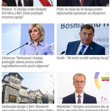
Kremlj: Ulazak Finske i Švedske u
Evropska komisija predložila embargo
NATO bi predstavljalo prijetnju po
uvoza ruske nafte kao dio novih
sigurnost Rusije
sankcija EU
Blinken: "U slučaju ruske blokade
Putin se nada da će Rusija postići
EUFOR-a u BiH, treba postojati
diplomatski sporazum sa Ukrajinom
rezervna opcija"