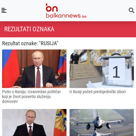
REZULTATI OZNAKA
Rezultat oznake: "RUSIJA"
Putin o Raisiju: Izvanredan političar
U Rusiji počeli predsjednički izbori
koji je život posvetio služenju
domovini