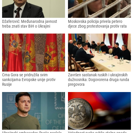
Kurti: Izražavamo zabrinutost da bi
Slovenija traži izvinjenje i odštetu od
Putin mogao prenijeti rat na Zapadni
Rusije
Balkan
Rezolucija UN-a koja osuđuje rusku
Komšić: Dodik izvršava dogovorene
invaziju: BiH i Srbija glasale "za"
planove sa Rusijom u cilju
destabilizacije BiH
Džaferović: Međunarodna javnost
Moskovska policija privela petero
treba znati stav BiH o Ukrajini
djece zbog protestovanja protiv rata