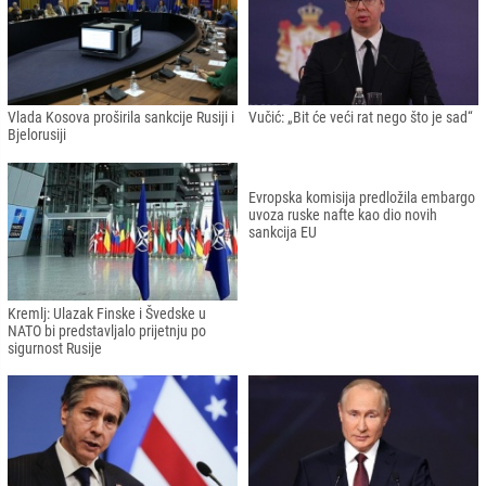
Rusija protjeruje pet diplomata
EU zatražila da se Srbija pridruži
hrvatske ambasade u Moskvi
sankcijama prema Rusiji
Vlada Kosova proširila sankcije Rusiji i
Vučić: „Bit će veći rat nego što je sad“
Bjelorusiji