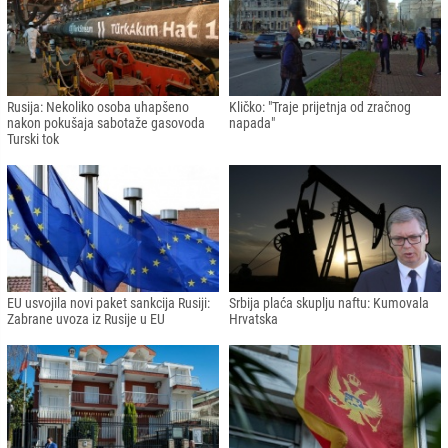
Rusija: Nekoliko osoba uhapšeno
Kličko: "Traje prijetnja od zračnog
nakon pokušaja sabotaže gasovoda
napada"
Turski tok
EU usvojila novi paket sankcija Rusiji:
Srbija plaća skuplju naftu: Kumovala
Zabrane uvoza iz Rusije u EU
Hrvatska