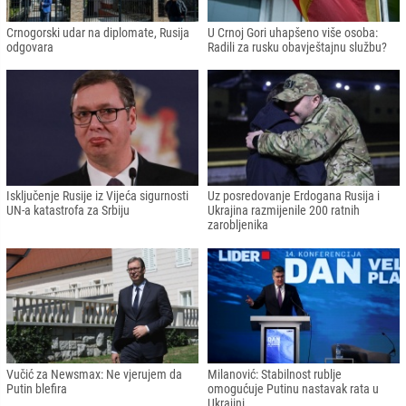
Crnogorski udar na diplomate, Rusija
U Crnoj Gori uhapšeno više osoba:
odgovara
Radili za rusku obavještajnu službu?
Isključenje Rusije iz Vijeća sigurnosti
Uz posredovanje Erdogana Rusija i
UN-a katastrofa za Srbiju
Ukrajina razmijenile 200 ratnih
zarobljenika
Vučić za Newsmax: Ne vjerujem da
Milanović: Stabilnost rublje
Putin blefira
omogućuje Putinu nastavak rata u
Ukrajini