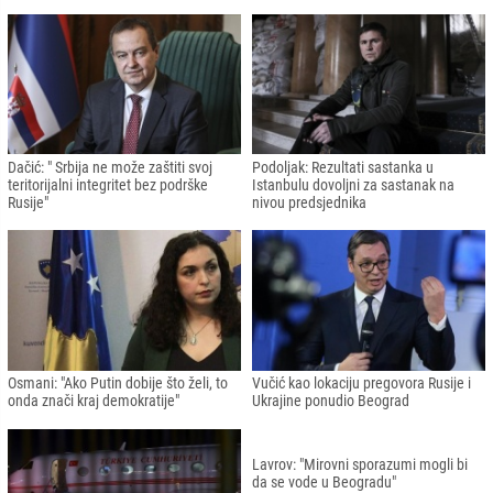
Vučić i Putin razgovarali: Tema bila i
Slovenija protjeruje 33 ruska
Ukrajina
diplomata
Erdogan će danas razgovarati s
Stoltenberg: Hvala Turkiye, nema
Putinom
naznaka da se Rusija povlači
Dačić: " Srbija ne može zaštiti svoj
Podoljak: Rezultati sastanka u
teritorijalni integritet bez podrške
Istanbulu dovoljni za sastanak na
Rusije"
nivou predsjednika