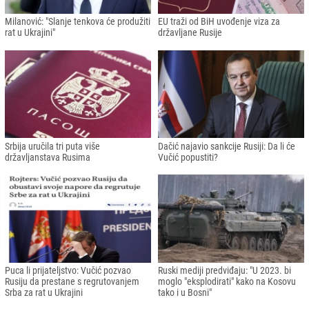
Milanović: "Slanje tenkova će produžiti
EU traži od BiH uvođenje viza za
rat u Ukrajini"
državljane Rusije
Srbija uručila tri puta više
Dačić najavio sankcije Rusiji: Da li će
državljanstava Rusima
Vučić popustiti?
Puca li prijateljstvo: Vučić pozvao
Ruski mediji predviđaju: "U 2023. bi
Rusiju da prestane s regrutovanjem
moglo "eksplodirati" kako na Kosovu
Srba za rat u Ukrajini
tako i u Bosni"