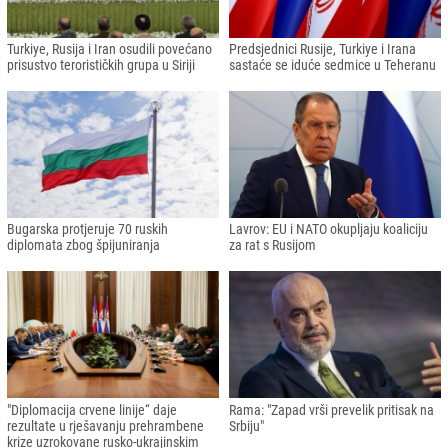
Turkiye, Rusija i Iran osudili povećano
Predsjednici Rusije, Turkiye i Irana
prisustvo terorističkih grupa u Siriji
sastaće se iduće sedmice u Teheranu
Bugarska protjeruje 70 ruskih
Lavrov: EU i NATO okupljaju koaliciju
diplomata zbog špijuniranja
za rat s Rusijom
"Diplomacija crvene linije“ daje
Rama: "Zapad vrši prevelik pritisak na
rezultate u rješavanju prehrambene
Srbiju"
krize uzrokovane rusko-ukrajinskim