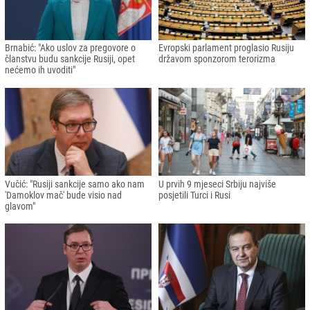
Brnabić: "Ako uslov za pregovore o
Evropski parlament proglasio Rusiju
članstvu budu sankcije Rusiji, opet
državom sponzorom terorizma
nećemo ih uvoditi"
Vučić: "Rusiji sankcije samo ako nam
U prvih 9 mjeseci Srbiju najviše
'Damoklov mač' bude visio nad
posjetili Turci i Rusi
glavom"