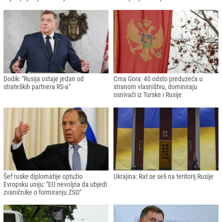
Dodik: "Rusija ostaje jedan od
Crna Gora: 40 odsto preduzeća u
strateških partnera RS-a"
stranom vlasništvu, dominiraju
osnivači iz Turske i Rusije
Šef ruske diplomatije optužio
Ukrajina: Rat se seli na teritorij Rusije
Evropsku uniju: "EU nevoljna da ubjedi
zvaničnike o formiranju ZSO"