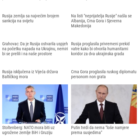
Zapadni Balkan"
Cavusoglu u Moskvi: Turkiye pošten
Četvrti paket sankcija Evropske unije:
posrednik između Rusije i Ukrajine
Rusija gubi prihode od 3,3 milijarde
uprkos poteškoćama
eura
U Beogradu održana podrška ruskoj
U Zagrebu pao ukrajinski dron
okupaciji: Na vozilima ispisivali "Z"
Borrell tvrdi da je rusko rukovodstvo
Prekid vatre u Ukrajini: Počela
planiralo da brzo osvoji Kijev
evakuacija civila
Rusija zemlja sa najvećim brojem
Na listi "neprijatelja Rusije" našla se
sankcija na svijetu
Albanija, Crna Gora i Sjeverna
Makedonija
Grahovac: Da je Rusija ostvarila uspjeh
Rusija proglasila privremeni prekid
na početku napada na Ukrajinu, nemiri
vatre kako bi otvorila humanitarni
bi se prelili i na naše prostore
koridor za dva ukrajinska grada