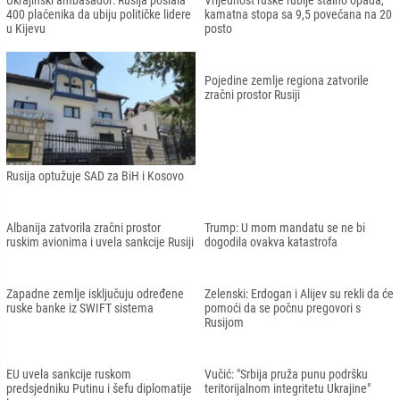
Crna Gora se pridružila svim
Završen sastanak ruskih i ukrajinskih
sankcijama Evropske unije protiv
dužnosnika: Dogovorena druga runda
Rusije
pregovora
Ukrajinski ambasador: Rusija poslala
Vrijednost ruske rublje stalno opada,
400 plaćenika da ubiju političke lidere
kamatna stopa sa 9,5 povećana na 20
u Kijevu
posto
Pojedine zemlje regiona zatvorile
zračni prostor Rusiji