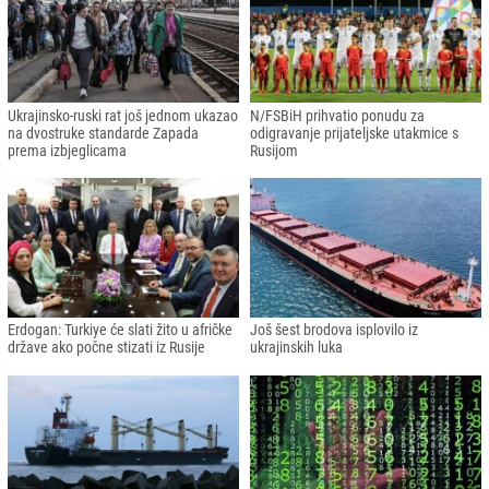
Ukrajinsko-ruski rat još jednom ukazao
N/FSBiH prihvatio ponudu za
na dvostruke standarde Zapada
odigravanje prijateljske utakmice s
prema izbjeglicama
Rusijom
Erdogan: Turkiye će slati žito u afričke
Još šest brodova isplovilo iz
države ako počne stizati iz Rusije
ukrajinskih luka