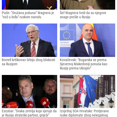
Putin: "Oružana pobuna" Wagnera je
Šef Wagnera tvrdi da su njegove
"nož u leđa" ruskom narodu
snage prešle u Rusiju
Borrell kritikovao Srbiju zbog bliskosti
Kovačevski: "Bugarska se prema
sa Rusijom
Sjevernoj Makedoniji ponaša kao
Rusija prema Ukrajini"
Escobar: "Svaka zemlja koja vjeruje da
Izvještaj SOA Hrvatske: Protjerane
je Rusija strateški partner, griješi"
ruske diplomate zbog nelegalnog