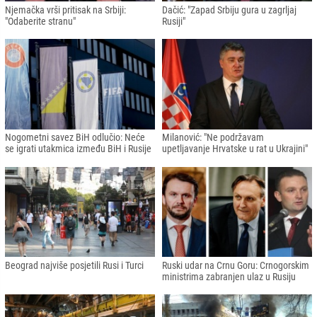
Njemačka vrši pritisak na Srbiji:
Dačić: "Zapad Srbiju gura u zagrljaj
"Odaberite stranu"
Rusiji"
Nogometni savez BiH odlučio: Neće
Milanović: "Ne podržavam
se igrati utakmica između BiH i Rusije
upetljavanje Hrvatske u rat u Ukrajini"
Beograd najviše posjetili Rusi i Turci
Ruski udar na Crnu Goru: Crnogorskim
ministrima zabranjen ulaz u Rusiju