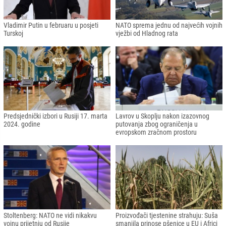
Vladimir Putin u februaru u posjeti
NATO sprema jednu od najvećih vojnih
Turskoj
vježbi od Hladnog rata
Predsjednički izbori u Rusiji 17. marta
Lavrov u Skoplju nakon izazovnog
2024. godine
putovanja zbog ograničenja u
evropskom zračnom prostoru
Stoltenberg: NATO ne vidi nikakvu
Proizvođači tjestenine strahuju: Suša
vojnu prijetnju od Rusije
smanjila prinose pšenice u EU i Africi