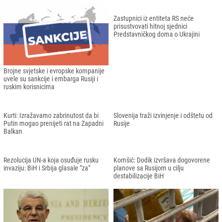
Rusija isključena iz Vijeća država
Crna Gora proglasila ruskog diplomatu
Baltičkog mora
personom non grata
Stoltenberg: NATO mora biti uz
Putin tvrdi da nema "loše namjere
ugrožene zemlje BiH i Gruziju
prema susjedima"
Zastupnici iz entiteta RS neće
prisustvovati hitnoj sjednici
Predstavničkog doma o Ukrajini
Brojne svjetske i evropske kompanije
uvele su sankcije i embarga Rusiji i
ruskim korisnicima