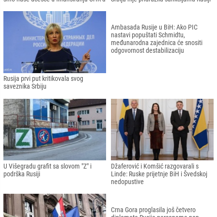
Zaharova: "Nehumani i krajnje
Dodik: " RS neće uvoditi sankcije Rusiji"
podrugljiv odnos prema našim
sugrađanima neće proći odgovora"
Ambasada Rusije u BiH: Obustavili
Nikolenko:" Ukrajina razočarana što se
smo naše učešće u finansiranju OHR-a
Srbija nije pridružila sankcijama Rusiji"
Rusija prvi put kritikovala svog
Ambasada Rusije u BiH: Ako PIC
saveznika Srbiju
nastavi popuštati Schmidtu,
međunarodna zajednica će snositi
odgovornost destabilizaciju