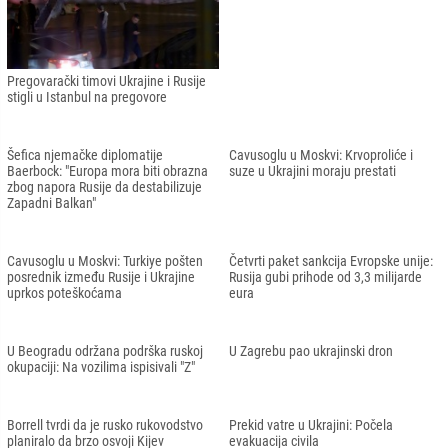
Osmani: "Ako Putin dobije što želi, to
Vučić kao lokaciju pregovora Rusije i
onda znači kraj demokratije"
Ukrajine ponudio Beograd
Lavrov: "Mirovni sporazumi mogli bi
da se vode u Beogradu"
Pregovarački timovi Ukrajine i Rusije
stigli u Istanbul na pregovore
Šefica njemačke diplomatije
Cavusoglu u Moskvi: Krvoproliće i
Baerbock: "Europa mora biti obrazna
suze u Ukrajini moraju prestati
zbog napora Rusije da destabilizuje