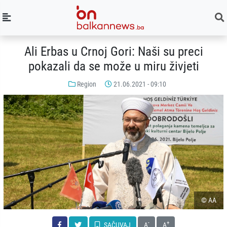
Ali Erbas u Crnoj Gori: Naši su preci
pokazali da se može u miru živjeti
Region
21.06.2021 - 09:10
© AA
-
+
SAČUVAJ
A
A