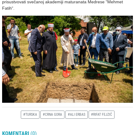
prisustvovati svečanoj akademiji maturanata Medrese “Mehmet
Fatih“.
#TURSKA
#CRNA GORA
#ALI ERBAS
#RIFAT FEJZIĆ
KOMENTARI
(0)