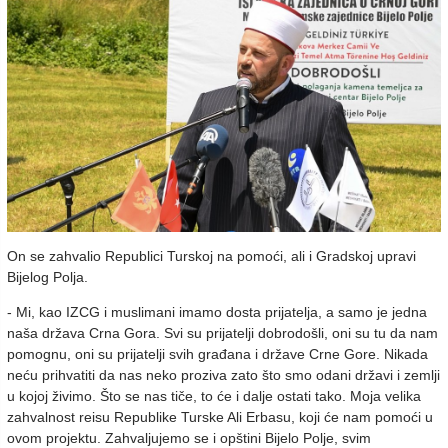
On se zahvalio Republici Turskoj na pomoći, ali i Gradskoj upravi
Bijelog Polja.
- Mi, kao IZCG i muslimani imamo dosta prijatelja, a samo je jedna
naša država Crna Gora. Svi su prijatelji dobrodošli, oni su tu da nam
pomognu, oni su prijatelji svih građana i države Crne Gore. Nikada
neću prihvatiti da nas neko proziva zato što smo odani državi i zemlji
u kojoj živimo. Što se nas tiče, to će i dalje ostati tako. Moja velika
zahvalnost reisu Republike Turske Ali Erbasu, koji će nam pomoći u
ovom projektu. Zahvaljujemo se i opštini Bijelo Polje, svim