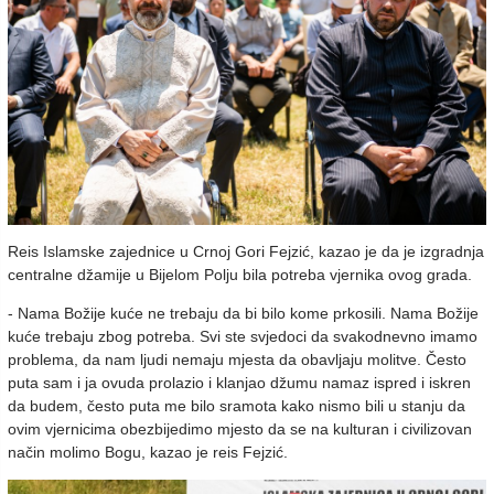
Reis Islamske zajednice u Crnoj Gori Fejzić, kazao je da je izgradnja
centralne džamije u Bijelom Polju bila potreba vjernika ovog grada.
- Nama Božije kuće ne trebaju da bi bilo kome prkosili. Nama Božije
kuće trebaju zbog potreba. Svi ste svjedoci da svakodnevno imamo
problema, da nam ljudi nemaju mjesta da obavljaju molitve. Često
puta sam i ja ovuda prolazio i klanjao džumu namaz ispred i iskren
da budem, često puta me bilo sramota kako nismo bili u stanju da
ovim vjernicima obezbijedimo mjesto da se na kulturan i civilizovan
način molimo Bogu, kazao je reis Fejzić.