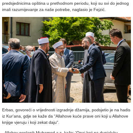
predsjednicima opština u prethodnom periodu, koji su svi do jednog
imali razumijevanje za naše potrebe, naglasio je Fejzić.
Erbas, govoreći o vrijednosti izgradnje džamija, podsjetio je na hadis
iz Kur'ana, gdje se kaže da “Allahove kuće prave oni koji u Allahove
knjige vjeruju i koji zekat daju“.
- Allahov poslanik Muhamed a.s. kaže: 'Onaj koji na dunjaluku