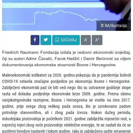
© AA/ilustracija
-
+
SAČUVAJ
A
A
Friedrich Naumann Fondacija izdala je redovni ekonomski izvještaj,
čiji su autori Admir Čavalić, Faruk Hadžić i Damir Bećirović sa ciljem
dokumentovanja ekonomske stvarnosti Bosne i Hercegovine.
Makroekonomski indikatori za 2020. godinu pokazuju da je pandemija bolesti
COVID-19 ostavila značajne posljedice po ekonomiju Bosne i Hercegovine.
Zabilježeni ekonomski pad će biti veći nego što su ostvarene godišnje stope
rasta od dolaska posljednje ekonomske krize 2008. godine. Prema obimu
vanjskotrgovinske razmjene, Bosna i Hercegovina se vratila na nivo 2017.
godine, prije svega zbog velikog pada uvoza, što je uzrokovano padom
potrošnje stanovništva, ali i zbog pada izvoza. Nakon dužeg perioda,
industrijska proizvodnja je početkom 2021. godine zabilježila mjesečni rast, u
najvećoj mjeri zbog veće proizvodnje električne energije, te se nadati da će se
pozitivni trendovi nastaviti i tokom godine. Iako je zabilježeno opšte smanjenje