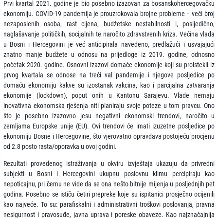
Prvi kvartal 2021. godine je bio posebno izazovan za bosanskohercegovačku
ekonomiju. COVID-19 pandemija je prouzrokovala brojne probleme − veći broj
nezaposlenih osoba, rast cijena, budžetske nestabilnosti i, posljedično,
naglašavanje političkih, socijalnih te naročito zdravstvenih kriza. Većina vlada
u Bosni i Hercegovini je već anticipirala navedeno, predlažući i usvajajući
znatno manje budžete u odnosu na prijedloge iz 2019. godine, odnosno
početak 2020. godine. Osnovni izazovi domaće ekonomije koji su proistekli iz
prvog kvartala se odnose na treći val pandemije i njegove posljedice po
domaću ekonomiju kakve su izostanak vakcina, kao i parcijalna zatvaranja
ekonomije (lockdown), poput onih u Kantonu Sarajevu. Vlade nemaju
inovativna ekonomska rješenja niti planiraju svoje poteze u tom pravcu. Ono
što je posebno izazovno jesu negativni ekonomski trendovi, naročito u
zemljama Europske unije (EU). Ovi trendovi će imati izuzetne posljedice po
ekonomiju Bosne i Hercegovine, što vjerovatno opravdava postojeću procjenu
od 2.8 posto rasta/oporavka u ovoj godini.
Rezultati provedenog istraživanja u okviru izvještaja ukazuju da privredni
subjekti u Bosni i Hercegovini ukupnu poslovnu klimu percipiraju kao
nepoticajnu, pri čemu ne vide da se ona nešto bitnije mijenja u posljednjih pet
godina. Posebno se ističu četiri prepreke koje su ispitanici prosječno ocijenili
kao najveće. To su: parafiskalni i administrativni troškovi poslovanja, pravna
nesigurnost i pravosuđe, javna uprava i poreske obaveze. Kao najznačajnija