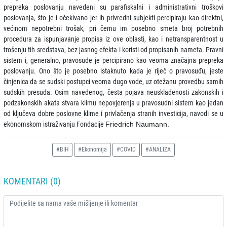
prepreka poslovanju navedeni su parafiskalni i administrativni troškovi
poslovanja, što je i očekivano jer ih privredni subjekti percipiraju kao direktni,
većinom nepotrebni trošak, pri čemu im posebno smeta broj potrebnih
procedura za ispunjavanje propisa iz ove oblasti, kao i netransparentnost u
trošenju tih sredstava, bez jasnog efekta i koristi od propisanih nameta. Pravni
sistem i, generalno, pravosuđe je percipirano kao veoma značajna prepreka
poslovanju. Ono što je posebno istaknuto kada je riječ o pravosuđu, jeste
činjenica da se sudski postupci veoma dugo vode, uz otežanu provedbu samih
sudskih presuda. Osim navedenog, česta pojava neusklađenosti zakonskih i
podzakonskih akata stvara klimu nepovjerenja u pravosudni sistem kao jedan
od ključeva dobre poslovne klime i privlačenja stranih investicija, navodi se u
ekonomskom istraživanju Fondacije
Friedrich Naumann.
#BIH
#Ekonomija
#COVID
#ANALIZA
KOMENTARI (0)