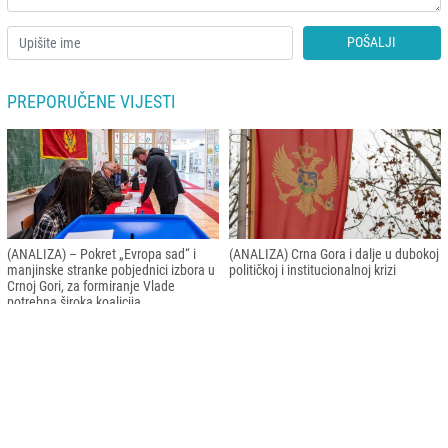
POŠALJI
PREPORUČENE VIJESTI
(ANALIZA) – Pokret „Evropa sad“ i
(ANALIZA) Crna Gora i dalje u dubokoj
manjinske stranke pobjednici izbora u
političkoj i institucionalnoj krizi
Crnoj Gori, za formiranje Vlade
potrebna široka koalicija
(ANALIZA) Kratka historija
(ANALIZA) Izazovi pred Kosovom na