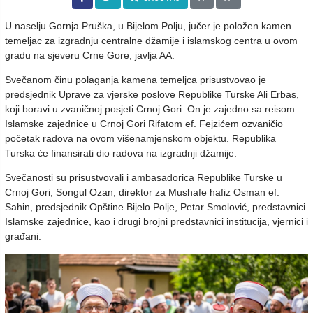
U naselju Gornja Pruška, u Bijelom Polju, jučer je položen kamen
temeljac za izgradnju centralne džamije i islamskog centra u ovom
gradu na sjeveru Crne Gore, javlja AA.
Svečanom činu polaganja kamena temeljca prisustvovao je
predsjednik Uprave za vjerske poslove Republike Turske Ali Erbas,
koji boravi u zvaničnoj posjeti Crnoj Gori. On je zajedno sa reisom
Islamske zajednice u Crnoj Gori Rifatom ef. Fejzićem ozvaničio
početak radova na ovom višenamjenskom objektu. Republika
Turska će finansirati dio radova na izgradnji džamije.
Svečanosti su prisustvovali i ambasadorica Republike Turske u
Crnoj Gori, Songul Ozan, direktor za Mushafe hafiz Osman ef.
Sahin, predsjednik Opštine Bijelo Polje, Petar Smolović, predstavnici
Islamske zajednice, kao i drugi brojni predstavnici institucija, vjernici i
građani.