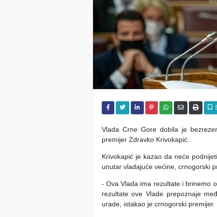
Vlada Crne Gore dobila je bezreze
premijer Zdravko Krivokapić.
Krivokapić je kazao da neće podnijeti
unutar vladajuće većine, crnogorski pre
- Ova Vlada ima rezultate i brinemo 
rezultate ove Vlade prepoznaje među
urade, istakao je crnogorski premijer.