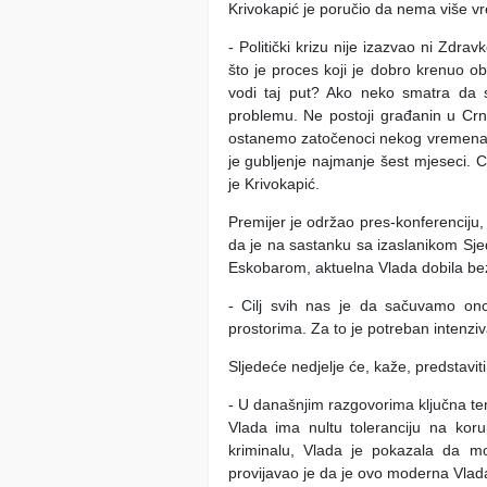
Krivokapić je poručio da nema više v
- Politički krizu nije izazvao ni Zdravk
što je proces koji je dobro krenuo o
vodi taj put? Ako neko smatra da s
problemu. Ne postoji građanin u Crno
ostanemo zatočenoci nekog vremena i 
je gubljenje najmanje šest mjeseci. 
je Krivokapić.
Premijer je održao pres-konferenciju, n
da je na sastanku sa izaslanikom Sje
Eskobarom, aktuelna Vlada dobila be
- Cilj svih nas je da sačuvamo on
prostorima. Za to je potreban intenzi
Sljedeće nedjelje će, kaže, predstavi
- U današnjim razgovorima ključna tema
Vlada ima nultu toleranciju na korup
kriminalu, Vlada je pokazala da m
provijavao je da je ovo moderna Vlada