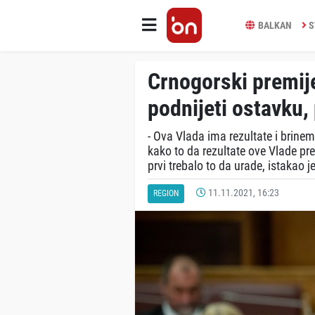
BALKAN
S
Crnogorski premij
podnijeti ostavku, p
- Ova Vlada ima rezultate i brin
kako to da rezultate ove Vlade pr
prvi trebalo to da urade, istakao j
11.11.2021, 16:23
REGION