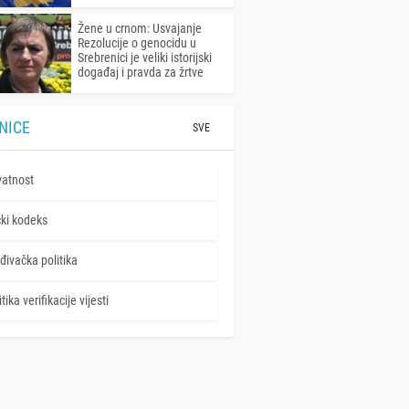
Žene u crnom: Usvajanje
Rezolucije o genocidu u
Srebrenici je veliki istorijski
događaj i pravda za žrtve
NICE
SVE
vatnost
čki kodeks
đivačka politika
tika verifikacije vijesti