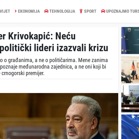
VIJET
EKONOMIJA
TEHNOLOGIJA
SPORT
UPOZNAJMO TUR
er Krivokapić: Neću
olitički lideri izazvali krizu
emo o građanima, a ne o političarima. Mene zanima
epoznaje međunarodna zajednica, a ne oni koji bi
e crnogorski premijer.