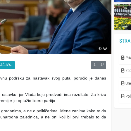
STRA
© AA
Pri
-
+
SAČUVAJ
A
A
Eti
rvnu podršku za nastavak svog puta, poručio je danas
Ure
 ostavku, jer Vlada koju predvodi ima rezultate. Za krizu
Poli
mijer je optužio lidere partija.
o građanima, a ne o političarima. Mene zanima kako to da
narodna zajednica, a ne oni koji bi prvi trebalo to da