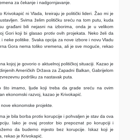
remena za čekanje i nadgornjavanje.
o Krivokapić ni Vlada, kreiraju je politički lideri. Žao mi je
bustavljen. Svima želim političku sreću na tom putu, kuda
u građani bili nejasni na izborima, onda je u velikom
j Gori koji bi glasao protiv ovih projekata. Neko želi da
neke politike. Svaka opcija za nove izbore i novu Vladu
Crna Gora nema toliko vremena, ali je sve moguće, rekao
a kojoj je govorio o aktuelnoj političkoj situaciji. Kazao je
dinjenih Američkih Država za Zapadni Balkan, Gabrijelom
zvrezevnu podršku za nastavak puta.
o što imamo, ljude koji treba da grade sreću na ovim
van ekonomski razvoj, kazao je Krivokapić.
ti nove ekonomske projekte.
 je bila borba protiv korupcije i pohvaljen je stav da ova
ciju. Iako je ovaj prostor bio prepoznat po korupciji i
ožemo da budemo mjesto bez korupcije. Iskaz koji je
, rekao je Krivokapić.