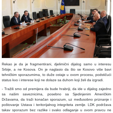
Rekao je da je fragmentirani, djelimični dijalog samo u interesu
Srbije, a ne Kosova. On je naglasio da što se Kosovo više bavi
tehničkim sporazumima, to duže ostaje u ovom procesu, podstičući
status kvo i interese koji ne dolaze sa duhom koji želi da izgradi.
- Tražili smo od premijera da bude hrabriji, da ide u dijalog zajedno
sa našim saveznicima, posebno sa Sjedinjenim Američkim
Državama, da traži konačan sporazum, uz međusobno priznanje i
poštovanje Ustava i teritorijalnog integriteta zemlje. LDK podržava
takav sporazum bez razlike i svako odlaganje u ovom pravcu ne