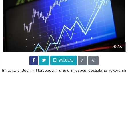
© AA
-
+
SAČUVAJ
A
A
Inflacija u Bosni i Hercegovini u julu mjesecu dostigla je rekordnih
16,7 posto na godišnjem nivou, saopšteno je to iz Agencije za
statistiku Bosne i Hercegovine. Cijene prehrambenih proizvoda i
bezalkoholnih poća u prošloj godini porasle su za 24,7 posto, a
najveći rast cijena zabilježen je u sektoru saobraćaja od 34,2 posto.
Troškovi za struju, plin, vodu i ostali kućni troškovi povećani su za
15,4 posto, dok je tek neznatan pad zabilježen kod obuće i tekstila.
#BIH
#CIJENE
#RAST
#INFLACIJA