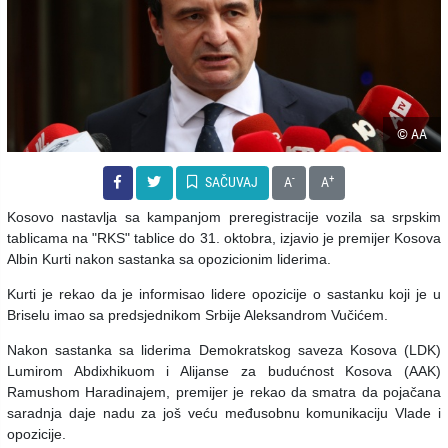
© AA
-
+
SAČUVAJ
A
A
Kosovo nastavlja sa kampanjom preregistracije vozila sa srpskim
tablicama na "RKS" tablice do 31. oktobra, izjavio je premijer Kosova
Albin Kurti nakon sastanka sa opozicionim liderima.
Kurti je rekao da je informisao lidere opozicije o sastanku koji je u
Briselu imao sa predsjednikom Srbije Aleksandrom Vučićem.
Nakon sastanka sa liderima Demokratskog saveza Kosova (LDK)
Lumirom Abdixhikuom i Alijanse za budućnost Kosova (AAK)
Ramushom Haradinajem, premijer je rekao da smatra da pojačana
saradnja daje nadu za još veću međusobnu komunikaciju Vlade i
opozicije.