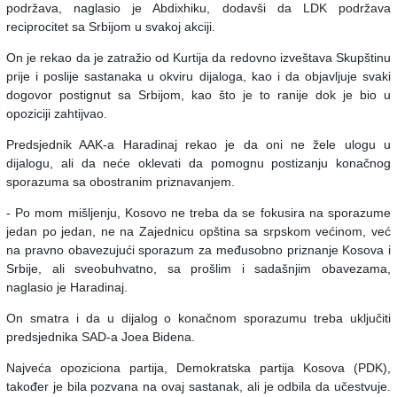
podržava, naglasio je Abdixhiku, dodavši da LDK podržava
reciprocitet sa Srbijom u svakoj akciji.
On je rekao da je zatražio od Kurtija da redovno izveštava Skupštinu
prije i poslije sastanaka u okviru dijaloga, kao i da objavljuje svaki
dogovor postignut sa Srbijom, kao što je to ranije dok je bio u
opoziciji zahtijvao.
Predsjednik AAK-a Haradinaj rekao je da oni ne žele ulogu u
dijalogu, ali da neće oklevati da pomognu postizanju konačnog
sporazuma sa obostranim priznavanjem.
- Po mom mišljenju, Kosovo ne treba da se fokusira na sporazume
jedan po jedan, ne na Zajednicu opština sa srpskom većinom, već
na pravno obavezujući sporazum za međusobno priznanje Kosova i
Srbije, ali sveobuhvatno, sa prošlim i sadašnjim obavezama,
naglasio je Haradinaj.
On smatra i da u dijalog o konačnom sporazumu treba uključiti
predsjednika SAD-a Joea Bidena.
Najveća opoziciona partija, Demokratska partija Kosova (PDK),
također je bila pozvana na ovaj sastanak, ali je odbila da učestvuje.