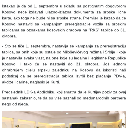
Istakao je da od 1. septembra u skladu sa postignutim dogovorom
Kosovo neće izdavati ulazno-izlazna dokumenta za srpske lične
karte, ako toga ne bude ni sa srpske strane. Premijer je kazao da će
Kosovo nastaviti sa kampanjom preregistracije vozila sa srpskim
tablicama sa oznakama kosovskih gradova na "RKS" tablice do 31.
oktobra.
- Što se tiče 1. septembra, nastavlja se kampanja za preregistraciju
tablica, sa onih koje su ostale od Miloševićevog režima i Srbije i koje
je nastavila svaka vlast, na one koje su legalne i legitimne Republike
Kosovo, i tako će se nastaviti do 31. oktobra. Još jednom
ohrabrujem cijelu srpsku zajednicu na Kosovu da iskoristi naš
podsticaj da se preregistracija tablica izvrši bez plaćanja PDV-a,
akcize i carine, naglasio je Kurti.
Predsjednik LDK-a Abdixhiku, koji smatra da je Kurtijev poziv za ovaj
sastanak zakasnio, te da su više saznali od međunarodnih partnera
nego od njega.