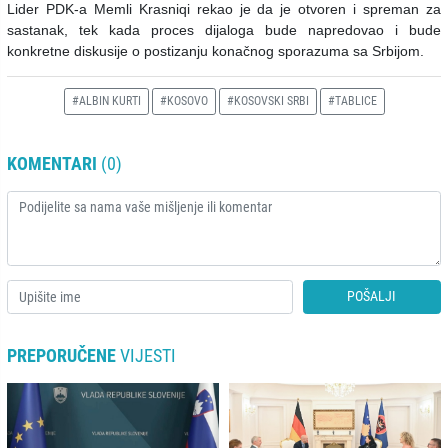
Lider PDK-a Memli Krasniqi rekao je da je otvoren i spreman za
sastanak, tek kada proces dijaloga bude napredovao i bude
konkretne diskusije o postizanju konačnog sporazuma sa Srbijom.
#ALBIN KURTI
#KOSOVO
#KOSOVSKI SRBI
#TABLICE
KOMENTARI
(0)
POŠALJI
PREPORUČENE
VIJESTI