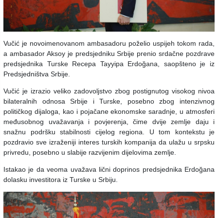
Vučić je novoimenovanom ambasadoru poželio uspijeh tokom rada,
a ambasador Aksoy je predsjedniku Srbije prenio srdačne pozdrave
predsjednika Turske Recepa Tayyipa Erdoğana, saopšteno je iz
Predsjedništva Srbije.
Vučić je izrazio veliko zadovoljstvo zbog postignutog visokog nivoa
bilateralnih odnosa Srbije i Turske, posebno zbog intenzivnog
političkog dijaloga, kao i pojačane ekonomske saradnje, u atmosferi
međusobnog uvažavanja i povjerenja, čime dvije zemlje daju i
snažnu podršku stabilnosti cijelog regiona. U tom kontekstu je
pozdravio sve izraženiji interes turskih kompanija da ulažu u srpsku
privredu, posebno u slabije razvijenim dijelovima zemlje.
Istakao je da veoma uvažava lični doprinos predsjednika Erdoğana
dolasku investitora iz Turske u Srbiju.