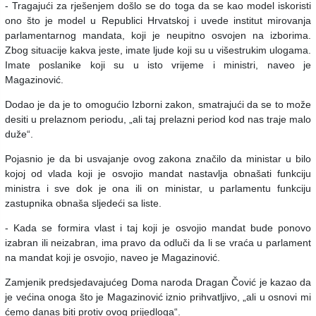
- Tragajući za rješenjem došlo se do toga da se kao model iskoristi
ono što je model u Republici Hrvatskoj i uvede institut mirovanja
parlamentarnog mandata, koji je neupitno osvojen na izborima.
Zbog situacije kakva jeste, imate ljude koji su u višestrukim ulogama.
Imate poslanike koji su u isto vrijeme i ministri, naveo je
Magazinović.
Dodao je da je to omogućio Izborni zakon, smatrajući da se to može
desiti u prelaznom periodu, „ali taj prelazni period kod nas traje malo
duže“.
Pojasnio je da bi usvajanje ovog zakona značilo da ministar u bilo
kojoj od vlada koji je osvojio mandat nastavlja obnašati funkciju
ministra i sve dok je ona ili on ministar, u parlamentu funkciju
zastupnika obnaša sljedeći sa liste.
- Kada se formira vlast i taj koji je osvojio mandat bude ponovo
izabran ili neizabran, ima pravo da odluči da li se vraća u parlament
na mandat koji je osvojio, naveo je Magazinović.
Zamjenik predsjedavajućeg Doma naroda Dragan Čović je kazao da
je većina onoga što je Magazinović iznio prihvatljivo, „ali u osnovi mi
ćemo danas biti protiv ovog prijedloga“.