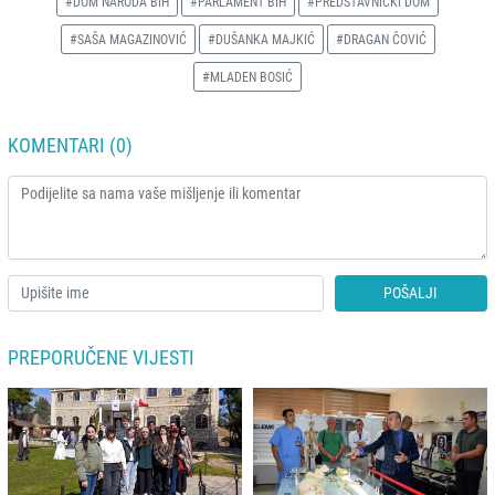
#DOM NARODA BIH
#PARLAMENT BIH
#PREDSTAVNIČKI DOM
#SAŠA MAGAZINOVIĆ
#DUŠANKA MAJKIĆ
#DRAGAN ČOVIĆ
#MLADEN BOSIĆ
KOMENTARI (0)
POŠALJI
PREPORUČENE VIJESTI