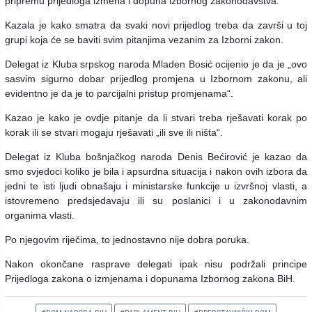
pripremu prijedloga izmena i dopuna izbornog zakonodavstva.
Kazala je kako smatra da svaki novi prijedlog treba da završi u toj
grupi koja će se baviti svim pitanjima vezanim za Izborni zakon.
Delegat iz Kluba srpskog naroda Mladen Bosić ocijenio je da je „ovo
sasvim sigurno dobar prijedlog promjena u Izbornom zakonu, ali
evidentno je da je to parcijalni pristup promjenama“.
Kazao je kako je ovdje pitanje da li stvari treba rješavati korak po
korak ili se stvari mogaju rješavati „ili sve ili ništa“.
Delegat iz Kluba bošnjačkog naroda Denis Bećirović je kazao da
smo svjedoci koliko je bila i apsurdna situacija i nakon ovih izbora da
jedni te isti ljudi obnašaju i ministarske funkcije u izvršnoj vlasti, a
istovremeno predsjedavaju ili su poslanici i u zakonodavnim
organima vlasti.
Po njegovim riječima, to jednostavno nije dobra poruka.
Nakon okončane rasprave delegati ipak nisu podržali principe
Prijedloga zakona o izmjenama i dopunama Izbornog zakona BiH.