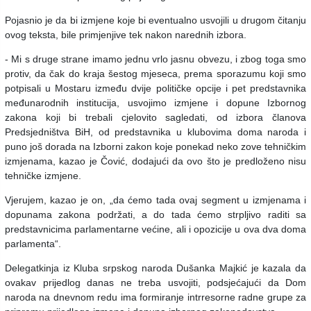
Pojasnio je da bi izmjene koje bi eventualno usvojili u drugom čitanju
ovog teksta, bile primjenjive tek nakon narednih izbora.
- Mi s druge strane imamo jednu vrlo jasnu obvezu, i zbog toga smo
protiv, da čak do kraja šestog mjeseca, prema sporazumu koji smo
potpisali u Mostaru između dvije političke opcije i pet predstavnika
međunarodnih institucija, usvojimo izmjene i dopune Izbornog
zakona koji bi trebali cjelovito sagledati, od izbora članova
Predsjedništva BiH, od predstavnika u klubovima doma naroda i
puno još dorada na Izborni zakon koje ponekad neko zove tehničkim
izmjenama, kazao je Čović, dodajući da ovo što je predloženo nisu
tehničke izmjene.
Vjerujem, kazao je on, „da ćemo tada ovaj segment u izmjenama i
dopunama zakona podržati, a do tada ćemo strpljivo raditi sa
predstavnicima parlamentarne većine, ali i opozicije u ova dva doma
parlamenta“.
Delegatkinja iz Kluba srpskog naroda Dušanka Majkić je kazala da
ovakav prijedlog danas ne treba usvojiti, podsjećajući da Dom
naroda na dnevnom redu ima formiranje intrresorne radne grupe za