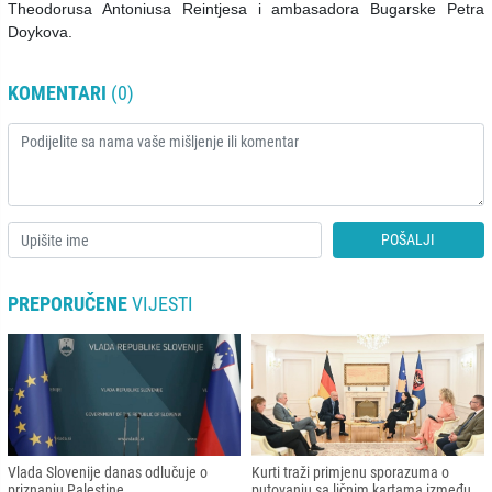
Theodorusa Antoniusa Reintjesa i ambasadora Bugarske Petra
Doykova.
KOMENTARI
(0)
POŠALJI
PREPORUČENE
VIJESTI
Vlada Slovenije danas odlučuje o
Kurti traži primjenu sporazuma o
priznanju Palestine
putovanju sa ličnim kartama između