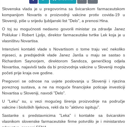
Slovenska vlada je u pregovorima sa švicarskom farmaceutskom
kompanijom Novartis o proizvodnji vakcine protiv covida-19 u
Sloveniji, piše u srijedu ljubljanski list "Delo", a prenosi Hina.
O toj su mogućnosti nedavno govorili ministar za zdravlje Janez
Poklukar i Robert Ljoljo, direktor farmaceutske tvrtke Lek koja je u
vlasništvu Novartisa.
Intenzivni kontakti vlade s Novartisom o tome traju već nekoliko
mjeseci, a predsjednik vlade Janez Janša u maju se sastao s
Richardom Saynorjem, direktorom Sandoza, generičkog odjela
Novartisa, najavivši tada da bi proizvodnja vakcine u Sloveniji mogla
početi prije kraja ove godine.
Pregovori se odnose na uvjete poslovanja u Sloveniji i njezina
poreznog sustava, a ne na moguće financijske poticaje investiciji
Novartisa u Sloveniji, navodi "Delo".
U "Leku" su, u vezi mogućeg širenja proizvodnje na područje
vakcine i bioloških lijekova, rekli da to "aktivno ispituju".
Sastanke s predstavnicima "Leka" i kontakte sa švicarskim
vlasnikom slovenske farmaceutske firme potvrdilo je i ministarstvo