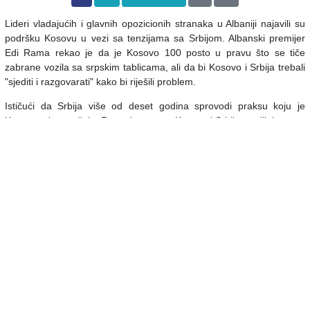
Lideri vladajućih i glavnih opozicionih stranaka u Albaniji najavili su
podršku Kosovu u vezi sa tenzijama sa Srbijom. Albanski premijer
Edi Rama rekao je da je Kosovo 100 posto u pravu što se tiče
zabrane vozila sa srpskim tablicama, ali da bi Kosovo i Srbija trebali
"sjediti i razgovarati" kako bi riješili problem.
Ističući da Srbija više od deset godina sprovodi praksu koju je
Kosovo tek započelo, Rama je pozvao Kosovo i Srbiju na dijalog.
Lulzim Basha, lider Demokratske partije Albanije, kritikovao je
prijeteći jezik predsjednika Srbije Aleksandra Vučića protiv Kosova u
saopćenju koje je objavio na Twitteru.
Navodeći da je Kosovo nezavisna država i da ima pravo djelovati na
osnovu reciprociteta prema Srbiji, Basha je ustvrdio da ga je govor
koji je Vučić koristio, podsjetio na srpski režim 90 -ih.
U svojoj ocjeni, Basha je, također, kritizirao inicijativu "Otvoreni
Balkan" koju je Vučić pokrenuo s albanskim premijerom Edijem
Ramom i premijerom Sjeverne Makedonije Zoranom Zaevom.