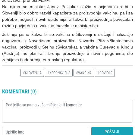
zdravstva, prenosi FENA.
Na njima se ministar Janez Poklukar složio s ocjenom da bi u
Sloveniji bilo dobro razviti kapacitete za proizvodnju vakcina, pa i za
potrebe mogućih novih epidemija, a takva bi proizvodnja povećala i
razinu povjerenja u vakcine, navelo je ministarstvo.
Još nije jasno kakva bi se vakcina u Sloveniji u slučaju finalizacije
dogovora s Novartisom proizvodila. Novartis Pfizer/Biontechova
vakcina proizvodi u Steinu (Švicarska), a vakcina Curevac u KIndlu
(Austrija), no planira i širenje proizvodnje u novim pogonima, što
zahtijeva i odobrenje europskog regulatora.
#SLOVENIJA
#KORONAVIRUS
#VAKCINA
#COVID19
KOMENTARI
(0)
POŠALJI