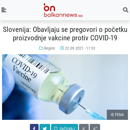
Slovenija: Obavljaju se pregovori o početku
proizvodnje vakcine protiv COVID-19
Region
22.09.2021 - 11:33
© FENA
-
+
SAČUVAJ
A
A