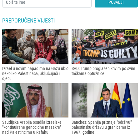
POŠALJI
PREPORUČENE VIJESTI
Izrael u novim napadima na Gazu ubio
SAD: Trump proglašen krivim po svim
nekoliko Palestinaca, uključujući i
tačkama optužnice
djecu
Saudijska Arabija osudila izraelske
Sanchez: Španija priznaje "održivu"
"kontinuirane genocidne masakre"
palestinsku državu u granicama iz
nad Palestincima u Rafahu
1967. godine