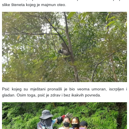
slike šteneta kojeg je majmun oteo.
Psić kojeg su mještani pronašli je bio veoma umoran, iscrpljen i
gladan. Osim toga, psić je zdrav i bez ikakvih povreda.