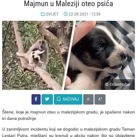
Majmun u Maleziji oteo psića
SVIJET
22.09.2021 - 12:59
© EnSonHaber
-
+
SAČUVAJ
A
A
Štene, koje je majmun oteo u malezijskom gradu, je spašeno nakon
tri dana potražnje.
U zanimljivom incidentu koji se dogodio u malezijskom gradu Taman
Lestari Putra, mještani su krenuli u akciju nakon što su objavljene