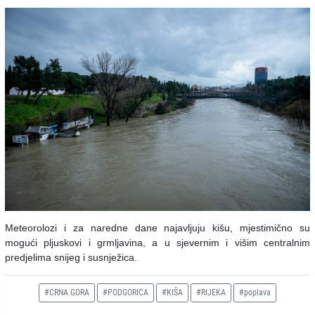
Meteorolozi i za naredne dane najavljuju kišu, mjestimično su
mogući pljuskovi i grmljavina, a u sjevernim i višim centralnim
predjelima snijeg i susnježica.
#CRNA GORA
#PODGORICA
#KIŠA
#RIJEKA
#poplava