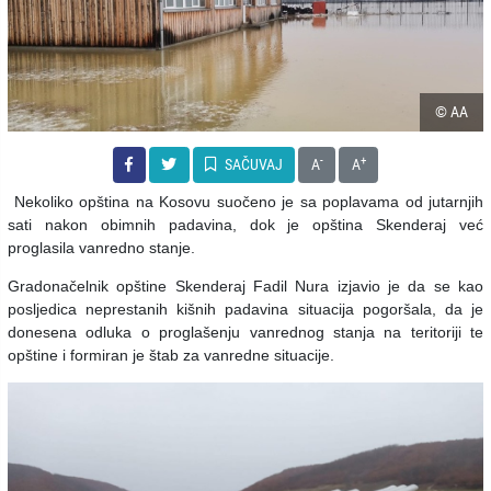
© AA
-
+
SAČUVAJ
A
A
Nekoliko opština na Kosovu suočeno je sa poplavama od jutarnjih
sati nakon obimnih padavina, dok je opština Skenderaj već
proglasila vanredno stanje.
Gradonačelnik opštine Skenderaj Fadil Nura izjavio je da se kao
posljedica neprestanih kišnih padavina situacija pogoršala, da je
donesena odluka o proglašenju vanrednog stanja na teritoriji te
opštine i formiran je štab za vanredne situacije.