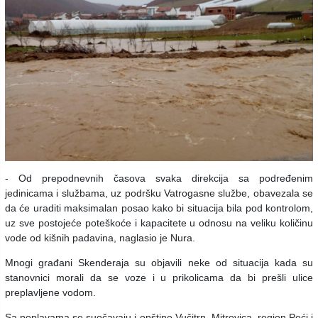
- Od prepodnevnih časova svaka direkcija sa podređenim
jedinicama i službama, uz podršku Vatrogasne službe, obavezala se
da će uraditi maksimalan posao kako bi situacija bila pod kontrolom,
uz sve postojeće poteškoće i kapacitete u odnosu na veliku količinu
vode od kišnih padavina, naglasio je Nura.
Mnogi građani Skenderaja su objavili neke od situacija kada su
stanovnici morali da se voze i u prikolicama da bi prešli ulice
preplavljene vodom.
Sa poplavama se suočavaju i opštine Vučitrn, Mitrovica, region Peći i