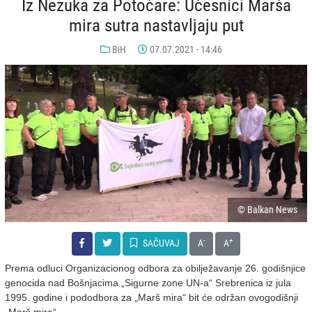
Iz Nezuka za Potočare: Učesnici Marša
mira sutra nastavljaju put
BiH
07.07.2021 - 14:46
© Balkan News
-
+
SAČUVAJ
A
A
Prema odluci Organizacionog odbora za obilježavanje 26. godišnjice
genocida nad Bošnjacima „Sigurne zone UN-a“ Srebrenica iz jula
1995. godine i pododbora za „Marš mira“ bit će održan ovogodišnji
„Marš mira“.