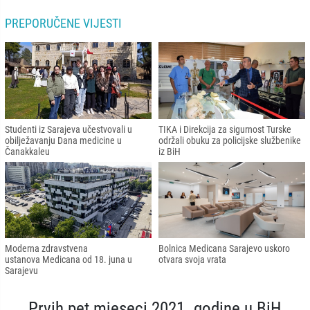
PREPORUČENE VIJESTI
Studenti iz Sarajeva učestvovali u
TIKA i Direkcija za sigurnost Turske
obilježavanju Dana medicine u
održali obuku za policijske službenike
Čanakkaleu
iz BiH
Moderna zdravstvena
Bolnica Medicana Sarajevo uskoro
ustanova Medicana od 18. juna u
otvara svoja vrata
Sarajevu
Prvih pet mjeseci 2021. godine u BiH