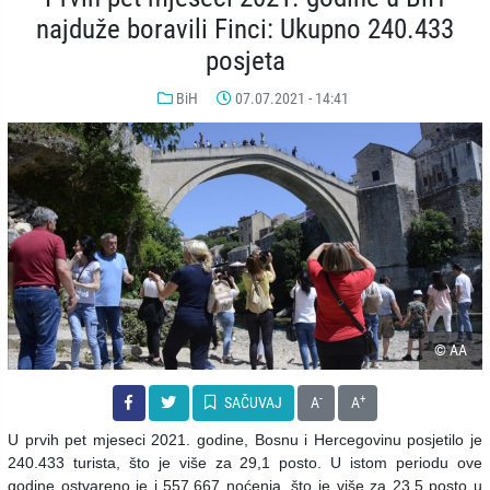
najduže boravili Finci: Ukupno 240.433
posjeta
BiH
07.07.2021 - 14:41
© AA
-
+
SAČUVAJ
A
A
U prvih pet mjeseci 2021. godine, Bosnu i Hercegovinu posjetilo je
240.433 turista, što je više za 29,1 posto. U istom periodu ove
godine ostvareno je i 557.667 noćenja, što je više za 23,5 posto u