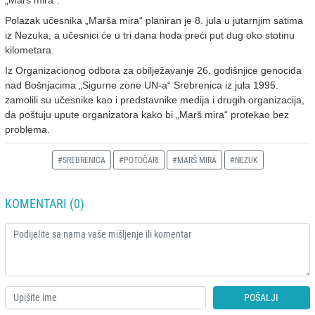
Polazak učesnika „Marša mira“ planiran je 8. jula u jutarnjim satima
iz Nezuka, a učesnici će u tri dana hoda preći put dug oko stotinu
kilometara.
Iz Organizacionog odbora za obilježavanje 26. godišnjice genocida
nad Bošnjacima „Sigurne zone UN-a“ Srebrenica iz jula 1995.
zamolili su učesnike kao i predstavnike medija i drugih organizacija,
da poštuju upute organizatora kako bi „Marš mira“ protekao bez
problema.
#SREBRENICA
#POTOČARI
#MARŠ MIRA
#NEZUK
KOMENTARI (0)
POŠALJI