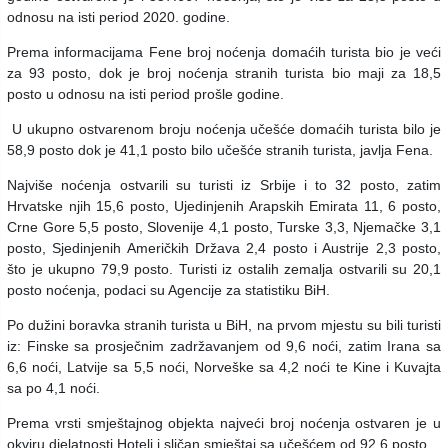
odnosu na isti period 2020. godine.
Prema informacijama Fene broj noćenja domaćih turista bio je veći
za 93 posto, dok je broj noćenja stranih turista bio maji za 18,5
posto u odnosu na isti period prošle godine.
U ukupno ostvarenom broju noćenja učešće domaćih turista bilo je
58,9 posto dok je 41,1 posto bilo učešće stranih turista, javlja Fena.
Najviše noćenja ostvarili su turisti iz Srbije i to 32 posto, zatim
Hrvatske njih 15,6 posto, Ujedinjenih Arapskih Emirata 11, 6 posto,
Crne Gore 5,5 posto, Slovenije 4,1 posto, Turske 3,3, Njemačke 3,1
posto, Sjedinjenih Američkih Država 2,4 posto i Austrije 2,3 posto,
što je ukupno 79,9 posto.
Turisti iz ostalih zemalja ostvarili su 20,1
posto noćenja, podaci su Agencije za statistiku BiH.
Po dužini boravka stranih turista u BiH, na prvom mjestu su bili turisti
iz: Finske sa prosječnim zadržavanjem od 9,6 noći, zatim Irana sa
6,6 noći, Latvije sa 5,5 noći, Norveške sa 4,2 noći te Kine i Kuvajta
sa po 4,1 noći.
Prema vrsti smještajnog objekta najveći broj noćenja ostvaren je u
okviru djelatnosti Hoteli i sličan smještaj sa učešćem od 92,6 posto.