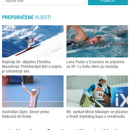
POŠALJI
PREPORUČENE
VIJESTI
Najbolja bh. skijašica Elvedina
Lana Pudar u Erzurumu se priprema
Muzaferija: Predstavljati BiH u svijetu
za SP: I u Dohu idem po medalju
je ostvarenje sna
Australian Open: Sinner preko
Bh. sankaš Mirza Nikolajev se plasirao
Đokovića do finala
u finale Svjetskog kupa u Innsbrucku