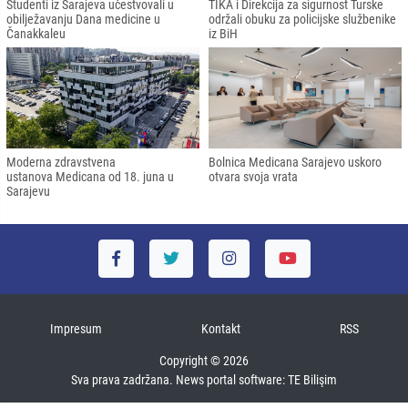
Studenti iz Sarajeva učestvovali u
TIKA i Direkcija za sigurnost Turske
obilježavanju Dana medicine u
održali obuku za policijske službenike
Čanakkaleu
iz BiH
Moderna zdravstvena
Bolnica Medicana Sarajevo uskoro
ustanova Medicana od 18. juna u
otvara svoja vrata
Sarajevu
Impresum
Kontakt
RSS
Copyright © 2026
Sva prava zadržana. News portal software:
TE Bilişim