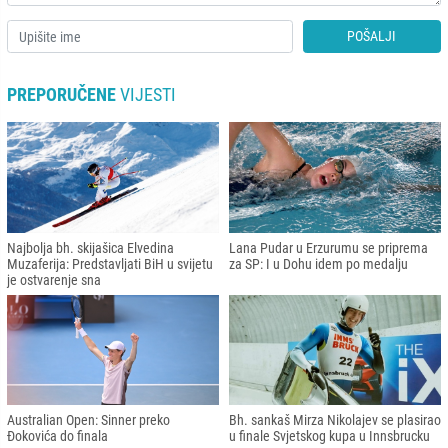
POŠALJI
PREPORUČENE
VIJESTI
Najbolja bh. skijašica Elvedina
Lana Pudar u Erzurumu se priprema
Muzaferija: Predstavljati BiH u svijetu
za SP: I u Dohu idem po medalju
je ostvarenje sna
Australian Open: Sinner preko
Bh. sankaš Mirza Nikolajev se plasirao
Đokovića do finala
u finale Svjetskog kupa u Innsbrucku