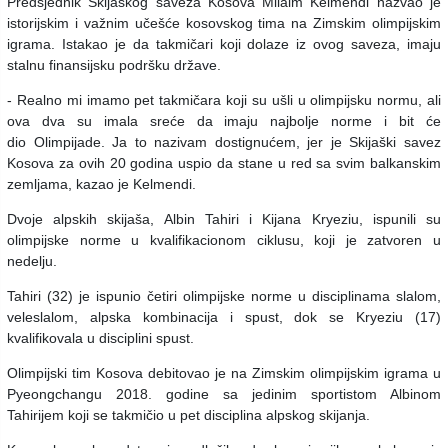
Predsjednik Skijaškog saveza Kosova Milaim Kelmendi nazvao je
istorijskim i važnim učešće kosovskog tima na Zimskim olimpijskim
igrama. Istakao je da takmičari koji dolaze iz ovog saveza, imaju
stalnu finansijsku podršku države.
- Realno mi imamo pet takmičara koji su ušli u olimpijsku normu, ali
ova dva su imala sreće da imaju najbolje norme i bit će
dio Olimpijade. Ja to nazivam dostignućem, jer je Skijaški savez
Kosova za ovih 20 godina uspio da stane u red sa svim balkanskim
zemljama, kazao je Kelmendi.
Dvoje alpskih skijaša, Albin Tahiri i Kijana Kryeziu, ispunili su
olimpijske norme u kvalifikacionom ciklusu, koji je zatvoren u
nedelju.
Tahiri (32) je ispunio četiri olimpijske norme u disciplinama slalom,
veleslalom, alpska kombinacija i spust, dok se Kryeziu (17)
kvalifikovala u disciplini spust.
Olimpijski tim Kosova debitovao je na Zimskim olimpijskim igrama u
Pyeongchangu 2018. godine sa jedinim sportistom Albinom
Tahirijem koji se takmičio u pet disciplina alpskog skijanja.