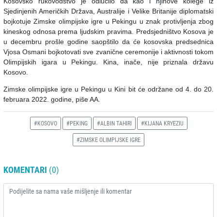
Kosovsko rukovodstvo je odlučilo da kao i njihove kolege iz
Sjedinjenih Američkih Država, Australije i Velike Britanije diplomatski
bojkotuje Zimske olimpijske igre u Pekingu u znak protivljenja zbog
kineskog odnosa prema ljudskim pravima. Predsjedništvo Kosova je
u decembru prošle godine saopštilo da će kosovska predsednica
Vjosa Osmani bojkotovati sve zvanične ceremonije i aktivnosti tokom
Olimpijskih igara u Pekingu. Kina, inače, nije priznala državu
Kosovo.
Zimske olimpijske igre u Pekingu u Kini bit će održane od 4. do 20.
februara 2022. godine, piše AA.
#KOSOVO
#PEKING
#ALBIN TAHIRI
#KIJANA KRYEZIU
#ZIMSKE OLIMPIJSKE IGRE
KOMENTARI
(0)