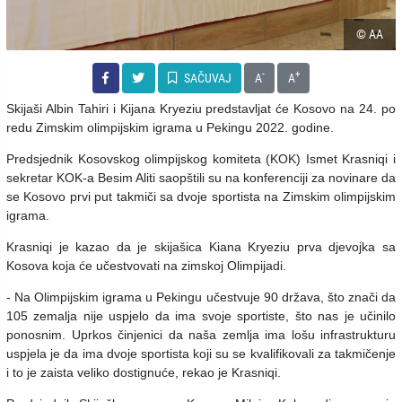
© AA
-
+
SAČUVAJ
A
A
Skijaši Albin Tahiri i Kijana Kryeziu predstavljat će Kosovo na 24. po
redu Zimskim olimpijskim igrama u Pekingu 2022. godine.
Predsjednik Kosovskog olimpijskog komiteta (KOK) Ismet Krasniqi i
sekretar KOK-a Besim Aliti saopštili su na konferenciji za novinare da
se Kosovo prvi put takmiči sa dvoje sportista na Zimskim olimpijskim
igrama.
Krasniqi je kazao da je skijašica Kiana Kryeziu prva djevojka sa
Kosova koja će učestvovati na zimskoj Olimpijadi.
- Na Olimpijskim igrama u Pekingu učestvuje 90 država, što znači da
105 zemalja nije uspjelo da ima svoje sportiste, što nas je učinilo
ponosnim. Uprkos činjenici da naša zemlja ima lošu infrastrukturu
uspjela je da ima dvoje sportista koji su se kvalifikovali za takmičenje
i to je zaista veliko dostignuće, rekao je Krasniqi.