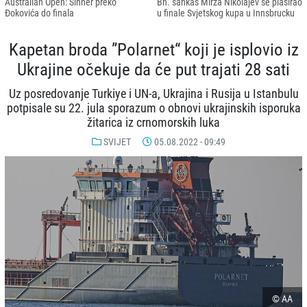
Australian Open: Sinner preko
Bh. sankaš Mirza Nikolajev se plasirao
Đokovića do finala
u finale Svjetskog kupa u Innsbrucku
Kapetan broda ”Polarnet“ koji je isplovio iz
Ukrajine očekuje da će put trajati 28 sati
Uz posredovanje Turkiye i UN-a, Ukrajina i Rusija u Istanbulu
potpisale su 22. jula sporazum o obnovi ukrajinskih isporuka
žitarica iz crnomorskih luka
SVIJET
05.08.2022 - 09:49
© AA