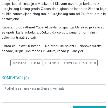
uloge, koordinisala je s Moskvom i Kijevom otvaranje koridora iz
ukrajinskog lučkog grada Odesa da bi globalne isporuke žitarica koje
su bile zaustavljene zbog rusko-ukrajinskog rata od 24. februara bile
nastavljene.
Kapetan broda Ahmet Yucel Alibeyler u izjavi za AA rekao je kako su
se uputili ka Istanbulu, a očekuju da će putovanje, u normalnim
uslovima trajati 28 sati.
- Brod će uploviti u Istanbul. Na brodu se nalazi 12 članova turske
posade, uključujući mene i kukuruz, kazao je Alibeyler.
#UKRAJINA
#Türkiye
#POLARNET
#AHMET YUCEL ALIBEYLER
KOMENTARI (0)