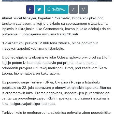
-
+
SAČUVAJ
A
A
Ahmet Yucel Alibeyler, kapetan ”Polarneta”, broda koji plovi pod
turskom zastavom, a koji je u skladu sa sporazumom o žitaricama
isplovio iz ukrajinske luke Černomorsk, kazao je kako očekuju da će
putovanje u uobičajenim uslovima trajati 28 sati.
“Polarnet" koji prevozi 12.000 tona žitarica, bit će podvrgnut
inspekciji zajedničkog tima u Istanbulu.
U ponedjeljak je iz ukrajinske luke Odesa isplovio prvi brod sa žitom
koji je potom iz Istanbula nastavio put prema Libanu nakon
određenih provjera u turskoj metropoli. Brod, pod zastavom Siera
Leona, bio je natovaren kukuruzom.
Uz posredovanje Turkiye i UN-a, Ukrajina i Rusija u Istanbulu
potpisale su 22. jula sporazum o obnovi ukrajinskih isporuka žitarica
iz crnomorskih luka. Prema dogovoru, uspostavljen je koordinacioni
centar za provođenje zajedničkih inspekcija na ulazima i izlazima iz
luka, osiguravajući sigurnost ruta.
Turkiye, koju je međunarodna zajednica pohvalila zbog posredničke