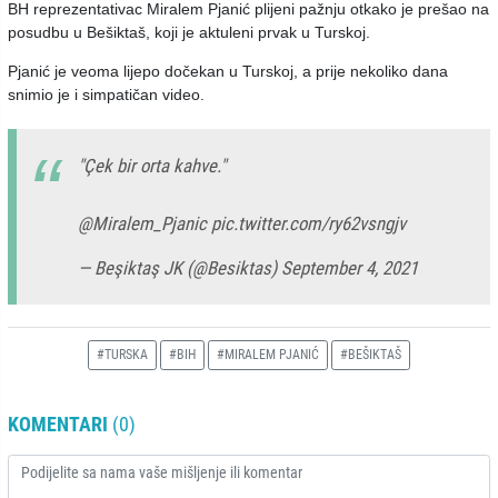
BH reprezentativac Miralem Pjanić plijeni pažnju otkako je prešao na
posudbu u Bešiktaš, koji je aktuleni prvak u Turskoj.
Pjanić je veoma lijepo dočekan u Turskoj, a prije nekoliko dana
snimio je i simpatičan video.
"Çek bir orta kahve."
@Miralem_Pjanic
pic.twitter.com/ry62vsngjv
— Beşiktaş JK (@Besiktas)
September 4, 2021
#TURSKA
#BIH
#MIRALEM PJANIĆ
#BEŠIKTAŠ
KOMENTARI
(0)