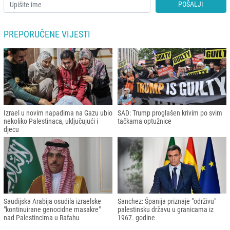
POŠALJI
PREPORUČENE VIJESTI
Izrael u novim napadima na Gazu ubio
SAD: Trump proglašen krivim po svim
nekoliko Palestinaca, uključujući i
tačkama optužnice
djecu
Saudijska Arabija osudila izraelske
Sanchez: Španija priznaje "održivu"
"kontinuirane genocidne masakre"
palestinsku državu u granicama iz
nad Palestincima u Rafahu
1967. godine