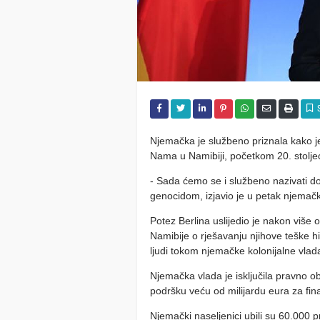
Njemačka je službeno priznala kako j
Nama u Namibiji, početkom 20. stolje
- Sada ćemo se i službeno nazivati do
genocidom, izjavio je u petak njemačk
Potez Berlina uslijedio je nakon viš
Namibije o rješavanju njihove teške h
ljudi tokom njemačke kolonijalne vlad
Njemačka vlada je isključila pravno ob
podršku veću od milijardu eura za fina
Njemački naseljenici ubili su 60.000