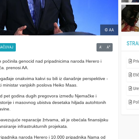
© AA
STRA
-
+
SAČUVAJ
A
A
e počinila genocid nad pripadnicima naroda Herero i
Pri
ća. prenosi AA.
Eti
gađaje onakvima kakvi su bili iz današnje perspektive -
i ministar vanjskih poslova Heiko Maas.
Ure
e od pet godina dugih pregovora između Njemačke i
Poli
istorije i masovnog ubistva desetaka hiljada autohtonih
avine.
avezujuće reparacije žrtvama, ali je obećala finansijsku
nsiranje infrastrukturnih projekata.
 pripadnika naroda Herero i 10.000 pripadnika Nama od