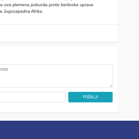
e ova plemena pobunila protiv berlinske uprave
ka Jugozapadna Afrika.
POŠALJI