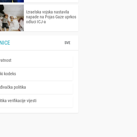
Izraelska vojska nastavila
napade na Pojas Gaze uprkos
odluci ICJ-a
NICE
SVE
vatnost
čki kodeks
đivačka politika
tika verifikacije vijesti