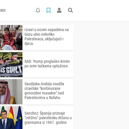
SKU
Izrael u novim napadima na
Gazu ubio nekoliko
Palestinaca, uključujući i
djecu
SAD: Trump proglašen krivim
po svim tačkama optužnice
Saudijska Arabija osudila
izraelske "kontinuirane
genocidne masakre" nad
Palestincima u Rafahu
Sanchez: Španija priznaje
"održivu" palestinsku državu u
granicama iz 1967. godine