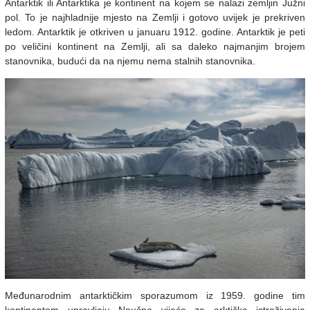
Antarktik ili Antarktika je kontinent na kojem se nalazi zemljin Južni
pol. To je najhladnije mjesto na Zemlji i gotovo uvijek je prekriven
ledom. Antarktik je otkriven u januaru 1912. godine. Antarktik je peti
po veličini kontinent na Zemlji, ali sa daleko najmanjim brojem
stanovnika, budući da na njemu nema stalnih stanovnika.
Međunarodnim antarktičkim sporazumom iz 1959. godine tim
kontinentom upravljaju Naučno vijeće za arktička istraživanja