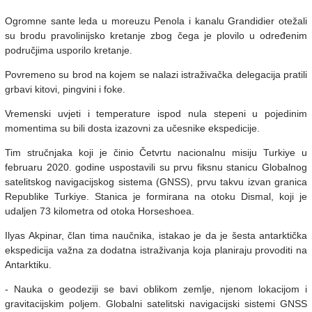
Ogromne sante leda u moreuzu Penola i kanalu Grandidier otežali
su brodu pravolinijsko kretanje zbog čega je plovilo u određenim
područjima usporilo kretanje.
Povremeno su brod na kojem se nalazi istraživačka delegacija pratili
grbavi kitovi, pingvini i foke.
Vremenski uvjeti i temperature ispod nula stepeni u pojedinim
momentima su bili dosta izazovni za učesnike ekspedicije.
Tim stručnjaka koji je činio Četvrtu nacionalnu misiju Turkiye u
februaru 2020. godine uspostavili su prvu fiksnu stanicu Globalnog
satelitskog navigacijskog sistema (GNSS), prvu takvu izvan granica
Republike Turkiye. Stanica je formirana na otoku Dismal, koji je
udaljen 73 kilometra od otoka Horseshoea.
Ilyas Akpinar, član tima naučnika, istakao je da je šesta antarktička
ekspedicija važna za dodatna istraživanja koja planiraju provoditi na
Antarktiku.
- Nauka o geodeziji se bavi oblikom zemlje, njenom lokacijom i
gravitacijskim poljem. Globalni satelitski navigacijski sistemi GNSS