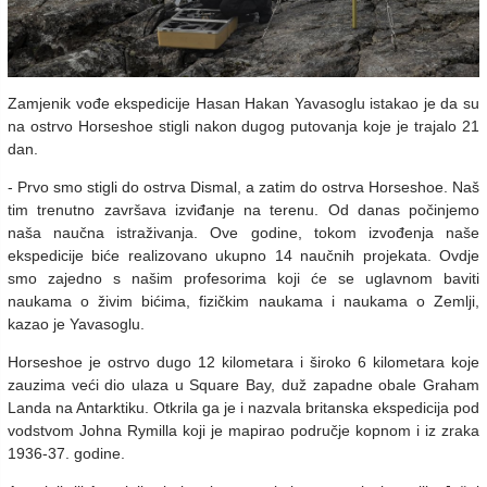
Zamjenik vođe ekspedicije Hasan Hakan Yavasoglu istakao je da su
na ostrvo Horseshoe stigli nakon dugog putovanja koje je trajalo 21
dan.
- Prvo smo stigli do ostrva Dismal, a zatim do ostrva Horseshoe. Naš
tim trenutno završava izviđanje na terenu. Od danas počinjemo
naša naučna istraživanja. Ove godine, tokom izvođenja naše
ekspedicije biće realizovano ukupno 14 naučnih projekata. Ovdje
smo zajedno s našim profesorima koji će se uglavnom baviti
naukama o živim bićima, fizičkim naukama i naukama o Zemlji,
kazao je Yavasoglu.
Horseshoe je ostrvo dugo 12 kilometara i široko 6 kilometara koje
zauzima veći dio ulaza u Square Bay, duž zapadne obale Graham
Landa na Antarktiku. Otkrila ga je i nazvala britanska ekspedicija pod
vodstvom Johna Rymilla koji je mapirao područje kopnom i iz zraka
1936-37. godine.