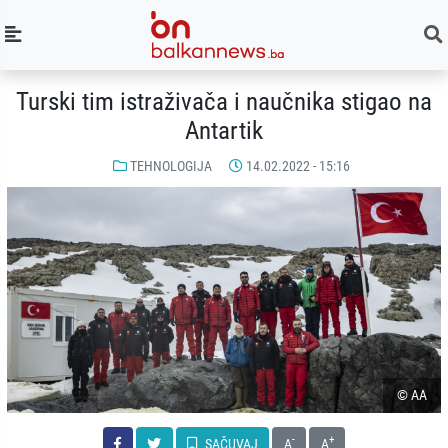
Turski tim istraživača i naučnika stigao na
Antartik
TEHNOLOGIJA
14.02.2022 - 15:16
© AA
-
+
SAČUVAJ
A
A