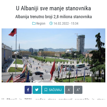
U Albaniji sve manje stanovnika
Albanija trenutno broji 2,8 miliona stanovnika
Region
14.02.2022 - 15:34
© AA
-
+
SAČUVAJ
A
A
U Albaniji je 2021. godine stopa smrtnosti premašila je stopu
nataliteta.