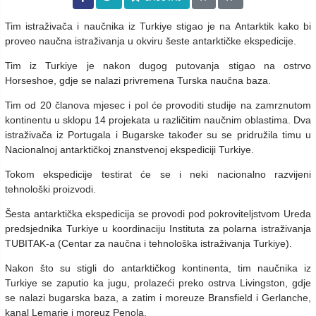
Tim istraživača i naučnika iz Turkiye stigao je na Antarktik kako bi
proveo naučna istraživanja u okviru šeste antarktičke ekspedicije.
Tim iz Turkiye je nakon dugog putovanja stigao na ostrvo
Horseshoe, gdje se nalazi privremena Turska naučna baza.
Tim od 20 članova mjesec i pol će provoditi studije na zamrznutom
kontinentu u sklopu 14 projekata u različitim naučnim oblastima. Dva
istraživača iz Portugala i Bugarske također su se pridružila timu u
Nacionalnoj antarktičkoj znanstvenoj ekspediciji Turkiye.
Tokom ekspedicije testirat će se i neki nacionalno razvijeni
tehnološki proizvodi.
Šesta antarktička ekspedicija se provodi pod pokroviteljstvom Ureda
predsjednika Turkiye u koordinaciju Instituta za polarna istraživanja
TUBITAK-a (Centar za naučna i tehnološka istraživanja Turkiye).
Nakon što su stigli do antarktičkog kontinenta, tim naučnika iz
Turkiye se zaputio ka jugu, prolazeći preko ostrva Livingston, gdje
se nalazi bugarska baza, a zatim i moreuze Bransfield i Gerlanche,
kanal Lemarie i moreuz Penola.