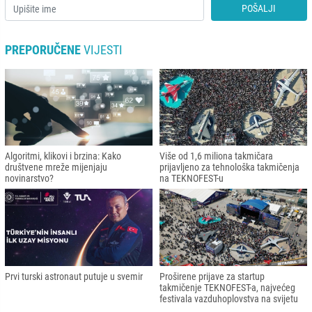
POŠALJI
PREPORUČENE
VIJESTI
Algoritmi, klikovi i brzina: Kako
Više od 1,6 miliona takmičara
društvene mreže mijenjaju
prijavljeno za tehnološka takmičenja
novinarstvo?
na TEKNOFEST-u
Prvi turski astronaut putuje u svemir
Proširene prijave za startup
takmičenje TEKNOFEST-a, najvećeg
festivala vazduhoplovstva na svijetu