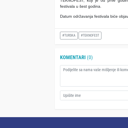
TEKNOFEST, koji je od prve godine
festivala u šest godina.
Datum održavanja festivala biće obja
#TURSKA
#TEKNOFEST
KOMENTARI
(0)