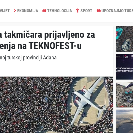
VIJET
EKONOMIJA
TEHNOLOGIJA
SPORT
UPOZNAJMO TUR
a takmičara prijavljeno za
čenja na TEKNOFEST-u
oj turskoj provinciji Adana