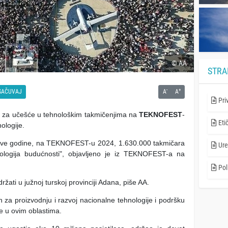
© AA
STRA
-
+
SAČUVAJ
A
A
Pri
 se za učešće u tehnološkim takmičenjima na
TEKNOFEST
-
Eti
ologije.
Ove godine, na TEKNOFEST-u 2024, 1.630.000 takmičara
Ure
nologija budućnosti", objavljeno je iz TEKNOFEST-a na
Poli
ti u južnoj turskoj provinciji Adana, piše AA.
dih za proizvodnju i razvoj nacionalne tehnologije i podršku
de u ovim oblastima.