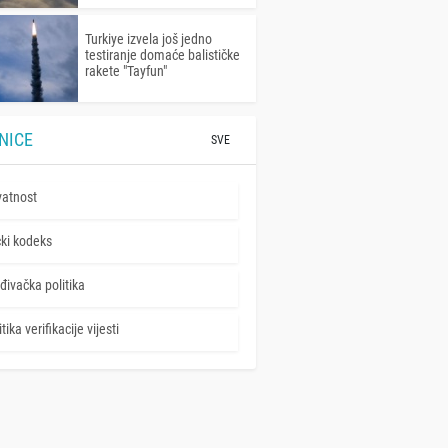
Turkiye izvela još jedno
testiranje domaće balističke
rakete "Tayfun"
NICE
SVE
vatnost
čki kodeks
đivačka politika
tika verifikacije vijesti