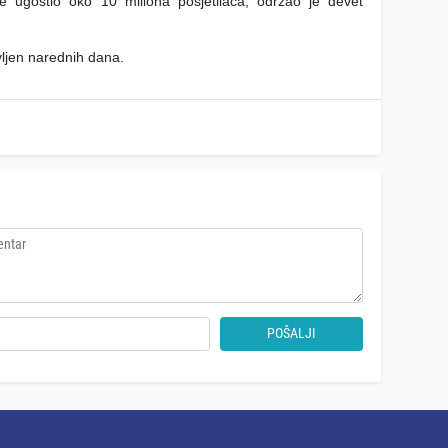
 ugostio oko 10 miliona posjetilaca, održao je devet
vljen narednih dana.
POŠALJI