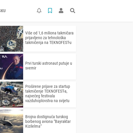
SKU
Više od 1,6 miliona takmičara
prijavljeno za tehnološka
takmičenja na TEKNOFEST-u
Prvi turski astronaut putuje u
svemir
Proširene prijave za startup
takmičenje TEKNOFEST-a,
najvećeg festivala
vazduhoplovstva na svijetu
Brojna dostignuća turskog
borbenog aviona "Bayraktar
Kizilelma"