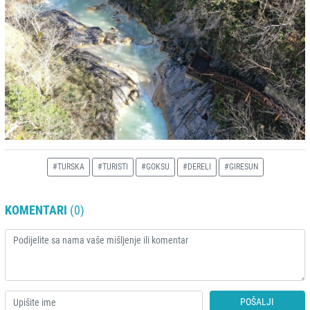
#TURSKA
#TURISTI
#GOKSU
#DERELI
#GIRESUN
KOMENTARI
(0)
POŠALJI