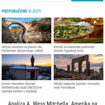
PREPORUČENE
VIJESTI
Održive avanture na planini Ida -
Krenite na kulinarsko putovanje
Pješačenje, kampovanje i piknik
obalom Egejskog mora
Drvene hipostilne džamije:
Otkrijte bajkovite pejzaže i termalne
Arhitektonska čuda UNESCO-ve
vode Pamukkala
svjetske baštine u Anadoliji
Analiza A. Wess Mitchella: Amerika na