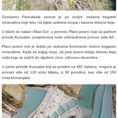
Giresunov Pamukkale poznat je po svojim vodama bogatim
mineralima koje teku niz bijele sedrene terase i bazene tirkizne boje.
U blizini se nalazi i Mavi Gol, u prevodu Plavo jezero koje sa parkom
prirode Kuzualan, posjetiocima nude veličanstvene prizore, piše AA.
Plavo jezero ime je dobilo po sedrama formiranim vodom bogatom
mineralima. Kada se snijeg otopi, od juna jezero dobija tirkiznu boju
vode koja se zadrži do sljedeće zime, odnosno decembra.
U parku prirode Kuzualan koji se prostire na 482 hektara, moguće je
pronaći više od 120 vrsta biljaka, iz 60 porodica, kao više od 150
vrsta kičmenjaka.