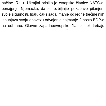
načine. Rat u Ukrajini prisilio je evropske članice NATO-a,
ponajprije Njemačku, da se ozbiljnije pozabave pitanjem
svoje sigurnosti. Ipak, čak i sada, manje od jedne trećine njih
ispunjava svoju obavezu odvajanja najmanje 2 posto BDP-a
na odbranu. Glavne zapadnoevropske članice tek trebaju
ispuniti obećanje koje su dale prije više od godinu dana na
samitu bloka u Madridu da će rasporediti jedinice veličine
brigade na istočnom krilu NATO-a.
Širom Zapada, vlade i građani morat će preispitati prioritete
koji bi njihove zemlje stavili u nepovoljan položaj u
nadolazećoj borbi. Nema smisla da se Amerikanci vezuju za
ishitrene i pretjerano skupe klimatske politike koje
potkopavaju privrednirast u trenutku kada Kina gradi
elektrane na ugljen brzinom od čak dvije sedmično.
Europljani će morati preispitati svoju averziju prema
nuklearnoj energiji, a američki progresivci morat će ponovno
razmisliti o samonametnutim ograničenjima koja
ograničavaju sposobnosti SAD-a da poveća proizvodnju