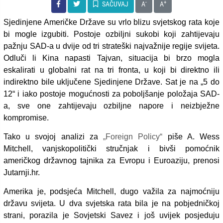
-
+
SAČUVAJ
A
A
Sjedinjene Američke Države su vrlo blizu svjetskog rata koje
bi mogle izgubiti. Postoje ozbiljni sukobi koji zahtijevaju
pažnju SAD-a u dvije od tri strateški najvažnije regije svijeta.
Odluči li Kina napasti Tajvan, situacija bi brzo mogla
eskalirati u globalni rat na tri fronta, u koji bi direktno ili
indirektno bile uključene Sjedinjene Države. Sat je na „5 do
12“ i iako postoje mogućnosti za poboljšanje položaja SAD-
a, sve one zahtijevaju ozbiljne napore i neizbježne
kompromise.
Tako u svojoj analizi za
„Foreign Policy“
piše A. Wess
Mitchell, vanjskopolitički stručnjak i bivši pomoćnik
američkog državnog tajnika za Evropu i Euroaziju, prenosi
Jutarnji.hr.
Amerika je, podsjeća Mitchell, dugo važila za najmoćniju
državu svijeta. U dva svjetska rata bila je na pobjedničkoj
strani, porazila je Sovjetski Savez i još uvijek posjeduju