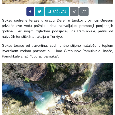
-
+
SAČUVAJ
A
A
Goksu sedrene terase u gradu Dereli u turskoj provinciji Giresun
privlače sve veću pažnju turista zahvaljujući promociji posljednjih
godina i jer svojim izgledom podsjećaju na Pamukkale, jednu od
najvećih turističkih atrakcija u Turkiye.
Goksu terase od travertina, sedimentne stijene nataložene toplom
izvorskom vodom poznate su i kao Giresunov Pamukkale. Inače,
Pamukkale znači "dvorac pamuka".