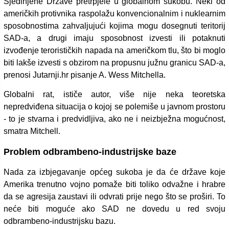
Sjedinjene Države pretrpjele u globalnom sukobu. Neki od
američkih protivnika raspolažu konvencionalnim i nuklearnim
sposobnostima zahvaljujući kojima mogu dosegnuti teritorij
SAD-a, a drugi imaju sposobnost izvesti ili potaknuti
izvođenje terorističkih napada na američkom tlu, što bi moglo
biti lakše izvesti s obzirom na propusnu južnu granicu SAD-a,
prenosi Jutarnji.hr pisanje A. Wess Mitchella.
Globalni rat, ističe autor, više nije neka teoretska
nepredviđena situacija o kojoj se polemiše u javnom prostoru
- to je stvarna i predvidljiva, ako ne i neizbježna mogućnost,
smatra Mitchell.
Problem odbrambeno-industrijske baze
Nada za izbjegavanje općeg sukoba je da će države koje
Amerika trenutno vojno pomaže biti toliko odvažne i hrabre
da se agresija zaustavi ili odvrati prije nego što se proširi. To
neće biti moguće ako SAD ne dovedu u red svoju
odbrambeno-industrijsku bazu.