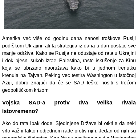
Amerika već više od godinu dana nanosi troškove Rusiji
podrškom Ukrajini, ali ta strategija iz dana u dan postaje sve
manje održiva. Kako se Rusija ne odustaje od rata u Ukrajini
i dok bjesni sukob Izrael-Palestina, raste iskušenje za Kinu
koja se ubrzano naoružava kako bi u jednom trenutku
krenula na Tajvan. Peking već testira Washington u istočnoj
Aziji, dobro znajući da će se SAD teško nositi s trećom
geopolitičkom krizom.
Vojska SAD-a protiv dva velika rivala
istovremeno?
Ako do rata ipak dođe, Sjedinjene Države bi otkrile da neki
vrlo važni faktori odjednom rade protiv njih. Jedan od njih su