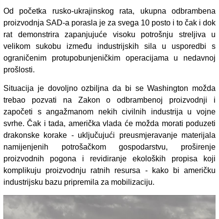
Od početka rusko-ukrajinskog rata, ukupna odbrambena
proizvodnja SAD-a porasla je za svega 10 posto i to čak i dok
rat demonstrira zapanjujuće visoku potrošnju streljiva u
velikom sukobu između industrijskih sila u usporedbi s
ograničenim protupobunjeničkim operacijama u nedavnoj
prošlosti.
Situacija je dovoljno ozbiljna da bi se Washington možda
trebao pozvati na Zakon o odbrambenoj proizvodnji i
započeti s angažmanom nekih civilnih industrija u vojne
svrhe. Čak i tada, američka vlada će možda morati poduzeti
drakonske korake - uključujući preusmjeravanje materijala
namijenjenih potrošačkom gospodarstvu, proširenje
proizvodnih pogona i revidiranje ekoloških propisa koji
komplikuju proizvodnju ratnih resursa - kako bi američku
industrijsku bazu pripremila za mobilizaciju.