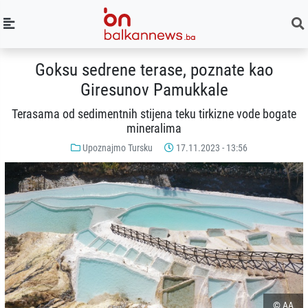
Goksu sedrene terase, poznate kao
Giresunov Pamukkale
Terasama od sedimentnih stijena teku tirkizne vode bogate
mineralima
Upoznajmo Tursku
17.11.2023 - 13:56
© AA