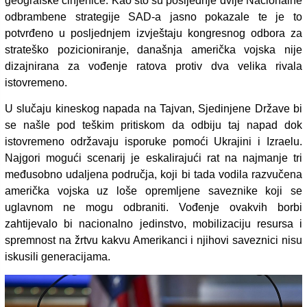
geografske činjenice. Kao što su posljednje dvije Nacionalne
odbrambene strategije SAD-a jasno pokazale te je to
potvrđeno u posljednjem izvještaju kongresnog odbora za
strateško pozicioniranje, današnja američka vojska nije
dizajnirana za vođenje ratova protiv dva velika rivala
istovremeno.
U slučaju kineskog napada na Tajvan, Sjedinjene Države bi
se našle pod teškim pritiskom da odbiju taj napad dok
istovremeno održavaju isporuke pomoći Ukrajini i Izraelu.
Najgori mogući scenarij je eskalirajući rat na najmanje tri
međusobno udaljena područja, koji bi tada vodila razvučena
američka vojska uz loše opremljene saveznike koji se
uglavnom ne mogu odbraniti. Vođenje ovakvih borbi
zahtijevalo bi nacionalno jedinstvo, mobilizaciju resursa i
spremnost na žrtvu kakvu Amerikanci i njihovi saveznici nisu
iskusili generacijama.