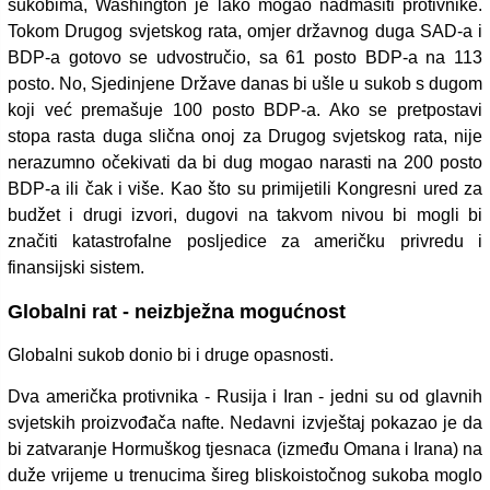
sukobima, Washington je lako mogao nadmašiti protivnike.
Tokom Drugog svjetskog rata, omjer državnog duga SAD-a i
BDP-a gotovo se udvostručio, sa 61 posto BDP-a na 113
posto. No, Sjedinjene Države danas bi ušle u sukob s dugom
koji već premašuje 100 posto BDP-a. Ako se pretpostavi
stopa rasta duga slična onoj za Drugog svjetskog rata, nije
nerazumno očekivati da bi dug mogao narasti na 200 posto
BDP-a ili čak i više. Kao što su primijetili Kongresni ured za
budžet i drugi izvori, dugovi na takvom nivou bi mogli bi
značiti katastrofalne posljedice za američku privredu i
finansijski sistem.
Globalni rat - neizbježna mogućnost
Globalni sukob donio bi i druge opasnosti.
Dva američka protivnika - Rusija i Iran - jedni su od glavnih
svjetskih proizvođača nafte. Nedavni izvještaj pokazao je da
bi zatvaranje Hormuškog tjesnaca (između Omana i Irana) na
duže vrijeme u trenucima šireg bliskoistočnog sukoba moglo