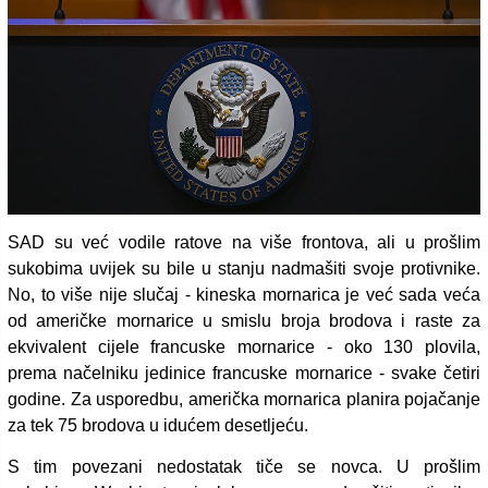
SAD su već vodile ratove na više frontova, ali u prošlim
sukobima uvijek su bile u stanju nadmašiti svoje protivnike.
No, to više nije slučaj - kineska mornarica je već sada veća
od američke mornarice u smislu broja brodova i raste za
ekvivalent cijele francuske mornarice - oko 130 plovila,
prema načelniku jedinice francuske mornarice - svake četiri
godine. Za usporedbu, američka mornarica planira pojačanje
za tek 75 brodova u idućem desetljeću.
S tim povezani nedostatak tiče se novca. U prošlim