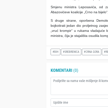
Smjenu ministra Leposavića, od zas
Abazovićeve koalicije „Crno na bijelo“
S druge strane, oporbena Demokrats
bojkotirati jedan dio proljetnog zasje
„vruć krompir“ u rukama vladajuće ko
ministra, čija je stajališta osudila k
#BIH
#SREBRENICA
#CRNA GORA
#R
KOMENTARI
(0)