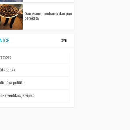
Dan Ašure - mubarek dan pun
bereketa
NICE
SVE
vatnost
čki kodeks
đivačka politika
tika verifikacije vijesti