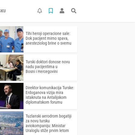
SKU
Tihi heroji operacione sale:
Dok pacijent mirno spava,
anesteziolog brine o svemu
Turski doktori donose novu
nadu pacijentima u
Bosni i Hercegovini
Direktor komunikacija Turske:
Erdoganova vizija mira
istaknuta na Antalijskom
diplomatskom forumu
Tuzlanski aerodrom bogatiji
za novu tursku
aviokompaniju: Ministar
Uraloglu stiže prvim letom