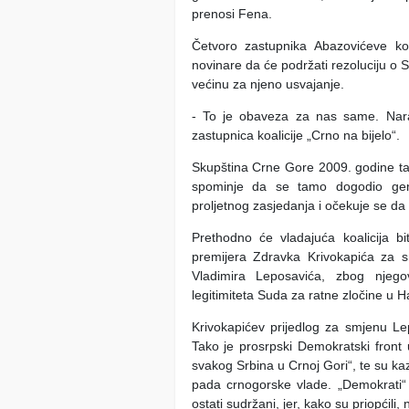
prenosi Fena.
Četvoro zastupnika Abazovićeve koal
novinare da će podržati rezoluciju o S
većinu za njeno usvajanje.
- To je obaveza za nas same. Narav
zastupnica koalicije „Crno na bijelo“.
Skupština Crne Gore 2009. godine tako
spominje da se tamo dogodio genoc
proljetnog zasjedanja i očekuje se da 
Prethodno će vladajuća koalicija bi
premijera Zdravka Krivokapića za s
Vladimira Leposavića, zbog njego
legitimiteta Suda za ratne zločine u
Krivokapićev prijedlog za smjenu Lep
Tako je prosrpski Demokratski front u
svakog Srbina u Crnoj Gori“, te su k
pada crnogorske vlade. „Demokrati“ 
ostati sudržani, jer, kako su priopćili