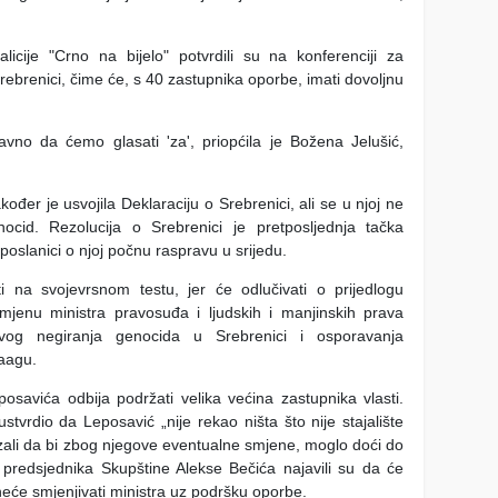
icije "Crno na bijelo" potvrdili su na konferenciji za
rebrenici, čime će, s 40 zastupnika oporbe, imati dovoljnu
no da ćemo glasati 'za', priopćila je Božena Jelušić,
đer je usvojila Deklaraciju o Srebrenici, ali se u njoj ne
id. Rezolucija o Srebrenici je pretposljednja tačka
poslanici o njoj počnu raspravu u srijedu.
ti na svojevrsnom testu, jer će odlučivati o prijedlogu
mjenu ministra pravosuđa i ljudskih i manjinskih prava
vog negiranja genocida u Srebrenici i osporavanja
 Haagu.
osavića odbija podržati velika većina zastupnika vlasti.
stvrdio da Leposavić „nije rekao ništa što nije stajalište
azali da bi zbog njegove eventualne smjene, moglo doći do
predsjednika Skupštine Alekse Bečića najavili su da će
, neće smjenjivati ministra uz podršku oporbe.