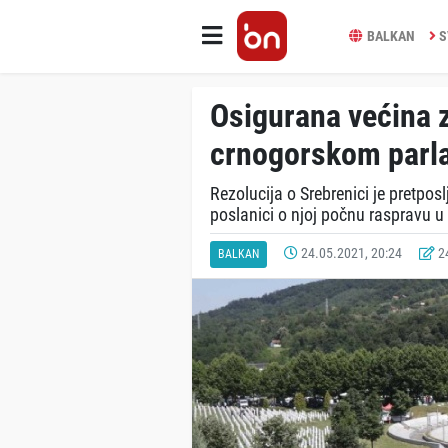
BALKAN
S
Osigurana većina z
crnogorskom parl
Rezolucija o Srebrenici je pretpos
poslanici o njoj počnu raspravu u 
24.05.2021, 20:24
24
BALKAN