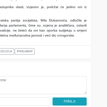
tupnika vlasti, izvjesno je, podržat će jedino oni iz
.
ka partija socijalista, Mila Đukanovića, odlučila je
danja parlamenta, čime su, ocjena je analitičara, ostavili
alicije, ne želeći da oni kao oporba sudjeluju u smjeni
ompletna međunarodna javnost i veći dio crnogorske.
EZOLUCIJA
#PARLAMENT
POŠALJI