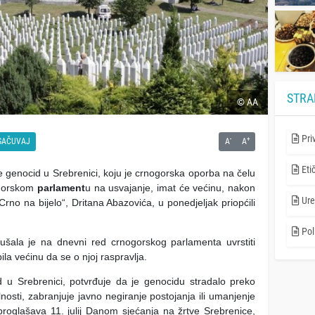
STRA
© AA
Pri
-
+
SAČUVAJ
A
A
Eti
e genocid u Srebrenici, koju je crnogorska oporba na čelu
ogorskom
parlament
u na usvajanje, imat će većinu, nakon
Ure
„Crno na bijelo“, Dritana Abazovića, u ponedjeljak priopćili
Poli
kušala je na dnevni red crnogorskog parlamenta uvrstiti
ila većinu da se o njoj raspravlja.
d u Srebrenici, potvrđuje da je genocidu stradalo preko
nosti, zabranjuje javno negiranje postojanja ili umanjenje
roglašava 11. julij Danom sjećanja na žrtve Srebrenice,