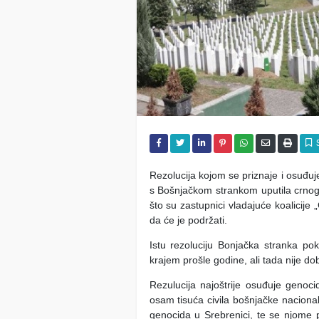
Rezolucija kojom se priznaje i osuđuj
s Bošnjačkom strankom uputila crn
što su zastupnici vladajuće koalicije 
da će je podržati.
Istu rezoluciju Bonjačka stranka po
krajem prošle godine, ali tada nije dob
Rezulucija najoštrije osuđuje genoci
osam tisuća civila bošnjačke nacional
genocida u Srebrenici, te se njome p