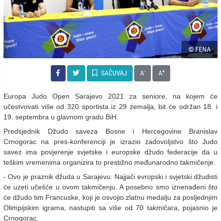
© FENA
-
+
SAČUVAJ
A
A
Europa Judo Open Sarajevo 2021 za seniore, na kojem će
učestvovati više od 320 sportista iz 29 zemalja, bit će održan 18. i
19. septembra u glavnom gradu BiH.
Predsjednik Džudo saveza Bosne i Hercegovine Branislav
Crnogorac na pres-konferenciji je izrazio zadovoljstvo što Judo
savez ima povjerenje svjetske i europske džudo federacije da u
teškim vremenima organizira to prestižno međunarodno takmičenje.
- Ovo je praznik džuda u Sarajevu. Najjači evropski i svjetski džudisti
će uzeti učešće u ovom takmičenju. A posebno smo iznenađeni što
će džudo tim Francuske, koji je osvojio zlatnu medalju za posljednjim
Olimpijskim igrama, nastupiti sa više od 70 takmičara, pojasnio je
Crnogorac.