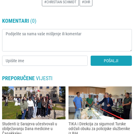
#CHRISTIAN SCHMIDT
#OHR
KOMENTARI
(0)
POŠALJI
PREPORUČENE
VIJESTI
Studenti iz Sarajeva učestvovali u
TIKA i Direkcija za sigurnost Turske
obilježavanju Dana medicine u
održali obuku za policijske službenike
Čanakkaleu
iz BiH