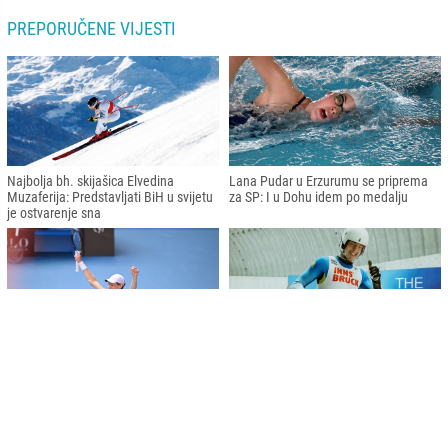
PREPORUČENE VIJESTI
Najbolja bh. skijašica Elvedina
Lana Pudar u Erzurumu se priprema
Muzaferija: Predstavljati BiH u svijetu
za SP: I u Dohu idem po medalju
je ostvarenje sna
Australian Open: Sinner preko
Bh. sankaš Mirza Nikolajev se plasirao
Đokovića do finala
u finale Svjetskog kupa u Innsbrucku
Cikotić i Leinter o stanju migracija: Želimo