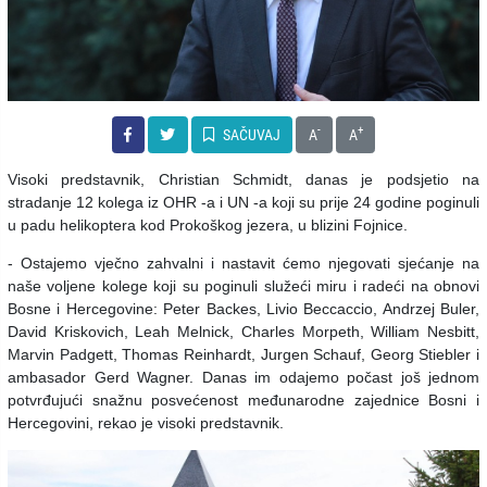
-
+
SAČUVAJ
A
A
Visoki predstavnik, Christian Schmidt, danas je podsjetio na
stradanje 12 kolega iz OHR -a i UN -a koji su prije 24 godine poginuli
u padu helikoptera kod Prokoškog jezera, u blizini Fojnice.
- Ostajemo vječno zahvalni i nastavit ćemo njegovati sjećanje na
naše voljene kolege koji su poginuli služeći miru i radeći na obnovi
Bosne i Hercegovine: Peter Backes, Livio Beccaccio, Andrzej Buler,
David Kriskovich, Leah Melnick, Charles Morpeth, William Nesbitt,
Marvin Padgett, Thomas Reinhardt, Jurgen Schauf, Georg Stiebler i
ambasador Gerd Wagner. Danas im odajemo počast još jednom
potvrđujući snažnu posvećenost međunarodne zajednice Bosni i
Hercegovini, rekao je visoki predstavnik.