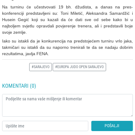
Na turninu će učestvovati 19 bh. džudista, a danas na pres-
konferenciji predstavljeni su: Toni Miletić, Aleksandra Samardžić i
Husein Gegić koji su kazali da će dati sve od sebe kako bi u
najboljem svjetlu opravdali povjerenje trenera, ali i predstavili boje
svoje zemlje.
Iako su istakli da je konkurencija na predstojećem turniru vrlo jaka,
takmičari su istakli da su naporno trenirali te da se nadaju dobrim
rezultatima, javlja FENA.
#SARAJEVO
#EUROPA JUDO OPEN SARAJEVO
KOMENTARI (0)
POŠALJI