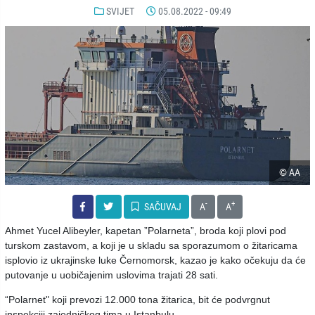
SVIJET
05.08.2022 - 09:49
© AA
-
+
SAČUVAJ
A
A
Ahmet Yucel Alibeyler, kapetan ”Polarneta”, broda koji plovi pod
turskom zastavom, a koji je u skladu sa sporazumom o žitaricama
isplovio iz ukrajinske luke Černomorsk, kazao je kako očekuju da će
putovanje u uobičajenim uslovima trajati 28 sati.
“Polarnet" koji prevozi 12.000 tona žitarica, bit će podvrgnut
inspekciji zajedničkog tima u Istanbulu.