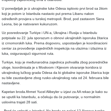
U ponedjeljak je iz ukrajinske luke Odesa isplovio prvi brod sa žitom
koji je potom iz Istanbula nastavio put prema Libanu nakon
određenih provjera u turskoj metropoli. Brod, pod zastavom Siera
Leona, bio je natovaren kukuruzom.
Uz posredovanje Turkiye i UN-a, Ukrajina i Rusija u Istanbulu
potpisale su 22. jula sporazum o obnovi ukrajinskih isporuka žitarica
iz crnomorskih luka. Prema dogovoru, uspostavljen je koordinacioni
centar za provođenje zajedničkih inspekcija na ulazima i izlazima iz
luka, osiguravajući sigurnost ruta.
Turkiye, koju je međunarodna zajednica pohvalila zbog posredničke
uloge, koordinisala je s Moskvom i Kijevom otvaranje koridora iz
ukrajinskog lučkog grada Odesa da bi globalne isporuke žitarica koje
su bile zaustavljene zbog rusko-ukrajinskog rata od 24. februara bile
nastavljene.
Kapetan broda Ahmet Yucel Alibeyler u izjavi za AA rekao je kako su
se uputili ka Istanbulu, a očekuju da će putovanje, u normalnim
uslovima trajati 28 sati.
- Brod će uploviti u Istanbul. Na brodu se nalazi 12 članova turske