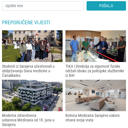
POŠALJI
PREPORUČENE VIJESTI
Studenti iz Sarajeva učestvovali u
TIKA i Direkcija za sigurnost Turske
obilježavanju Dana medicine u
održali obuku za policijske službenike
Čanakkaleu
iz BiH
Moderna zdravstvena
Bolnica Medicana Sarajevo uskoro
ustanova Medicana od 18. juna u
otvara svoja vrata
Sarajevu