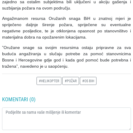
zajedno sa ostalim subjektima bili uključeni u akciju gašenja i
suzbijanja požara na ovom području.
Angažmanom resursa Oružanih snaga BiH u znatnoj mjeri je
spriječeno daljnje širenje požara, spriječene su eventualne
negativne posljedice, te je otklonjena opasnost po stanovništvo i
materijalna dobra na opožarenim lokacijama.
”Oružane snage sa svojim resursima ostaju pripravne za sva
buduća angažiranja u slučaju potrebe za pomoć stanovnicima
Bosne i Hercegovine gdje god i kada god pomoć bude potrebna i
tražena”, navedeno je u saopćenju.
#HELIKOPTER
#POŽAR
#OS BIH
KOMENTARI (0)