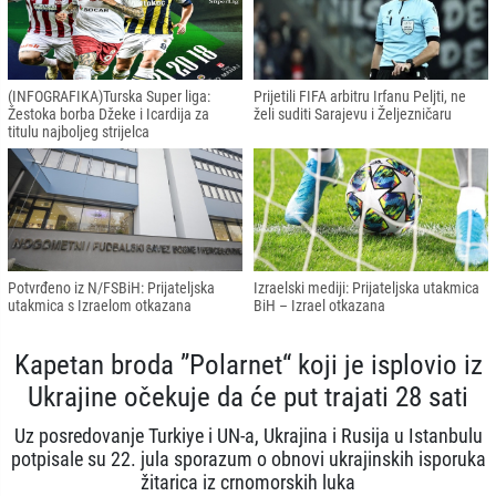
(INFOGRAFIKA)Turska Super liga:
Prijetili FIFA arbitru Irfanu Peljti, ne
Žestoka borba Džeke i Icardija za
želi suditi Sarajevu i Željezničaru
titulu najboljeg strijelca
Potvrđeno iz N/FSBiH: Prijateljska
Izraelski mediji: Prijateljska utakmica
utakmica s Izraelom otkazana
BiH – Izrael otkazana
Kapetan broda ”Polarnet“ koji je isplovio iz
Ukrajine očekuje da će put trajati 28 sati
Uz posredovanje Turkiye i UN-a, Ukrajina i Rusija u Istanbulu
potpisale su 22. jula sporazum o obnovi ukrajinskih isporuka
žitarica iz crnomorskih luka