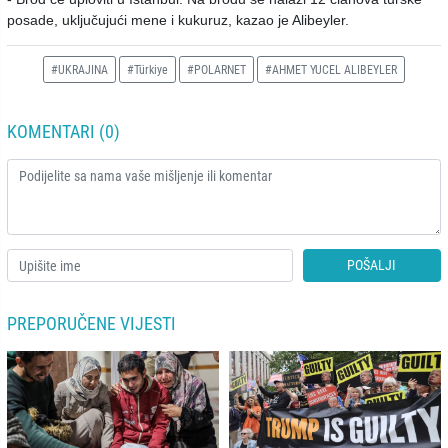
posade, uključujući mene i kukuruz, kazao je Alibeyler.
#UKRAJINA
#Türkiye
#POLARNET
#AHMET YUCEL ALIBEYLER
KOMENTARI (0)
POŠALJI
PREPORUČENE VIJESTI