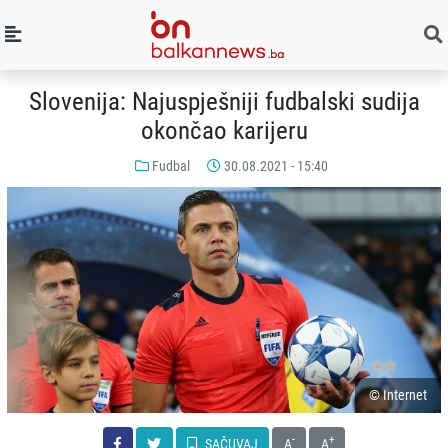
Slovenija: Najuspješniji fudbalski sudija
okončao karijeru
Fudbal
30.08.2021 - 15:40
© Internet
-
+
SAČUVAJ
A
A