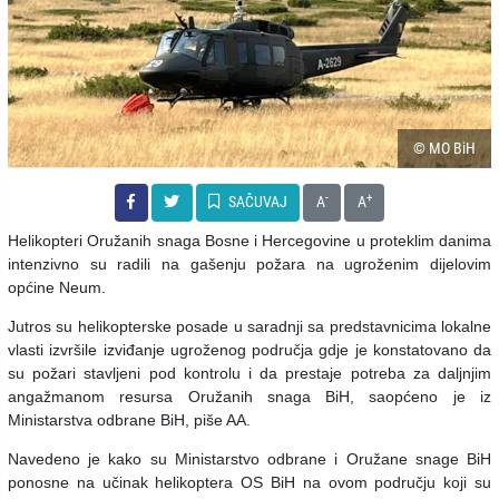
© MO BiH
-
+
SAČUVAJ
A
A
Helikopteri Oružanih snaga Bosne i Hercegovine u proteklim danima
intenzivno su radili na gašenju požara na ugroženim dijelovim
općine Neum.
Jutros su helikopterske posade u saradnji sa predstavnicima lokalne
vlasti izvršile izviđanje ugroženog područja gdje je konstatovano da
su požari stavljeni pod kontrolu i da prestaje potreba za daljnjim
angažmanom resursa Oružanih snaga BiH, saopćeno je iz
Ministarstva odbrane BiH, piše AA.
Navedeno je kako su Ministarstvo odbrane i Oružane snage BiH
ponosne na učinak helikoptera OS BiH na ovom području koji su