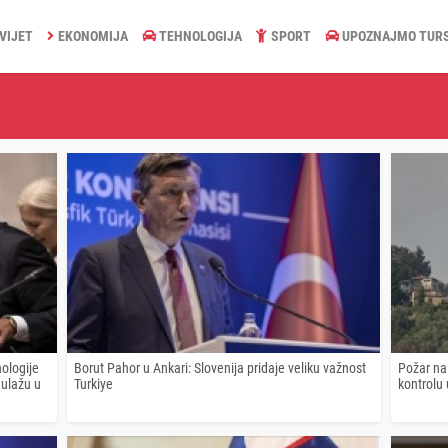
VIJET
EKONOMIJA
TEHNOLOGIJA
SPORT
UPOZNAJMO TUR
ologije
Borut Pahor u Ankari: Slovenija pridaje veliku važnost
Požar na 
 ulažu u
Turkiye
kontrolu