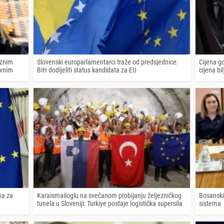
eznim
Slovenski europarlamentarci traže od predsjednice:
Cijena go
avnim
BiH dodijeliti status kandidata za EU
cijena bi
ka za
Karaismailoglu na svečanom probijanju željezničkog
Bosanski
tunela u Sloveniji: Turkiye postaje logistička supersila
sistema