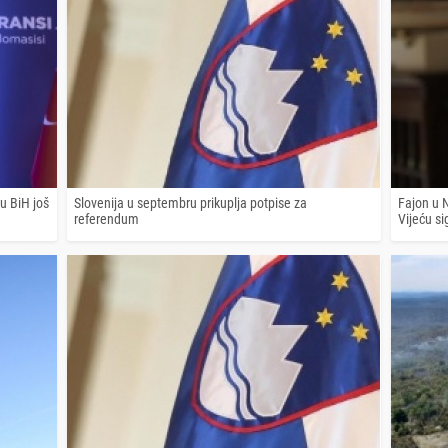
u BiH još
Slovenija u septembru prikuplja potpise za
Fajon u N
referendum
Vijeću si