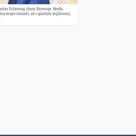
astav Državnog zbora Slovenije: Među
a brojni ministri, ali i sportisti, književnici,
..