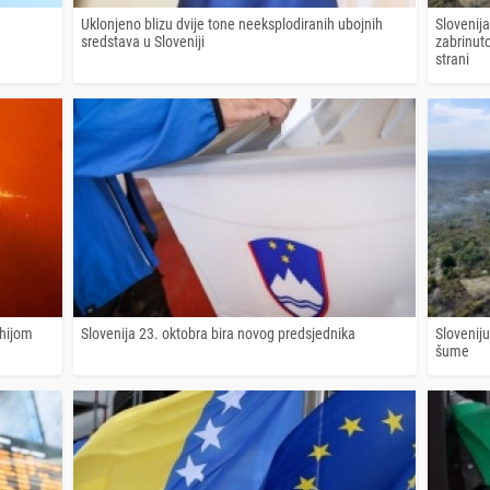
Uklonjeno blizu dvije tone neeksplodiranih ubojnih
Slovenij
sredstava u Sloveniji
zabrinuto
strani
ihijom
Slovenija 23. oktobra bira novog predsjednika
Sloveniju
šume