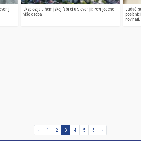
veniji
Eksplozija u hemijskoj fabrici u Sloveniji: Povrijeđeno
Budući s
više osoba
poslanicim
novinari.
«
1
2
3
4
5
6
»