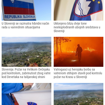
U Sloveniji se razmatra hibridni način
Uklonjeno blizu dvije tone
rada u vanrednim situacijama
neeksplodiranih ubojnih sredstava u
Sloveniji
Slovenija: Požar na Velikom Ovčnjaku
Vatrogasci uz herojsku borbu sa
pod kontrolom, zabrinutost zbog vatre
vatrenom stihijom stavili pod kontrolu
kod Devetaka na talijanskoj strani
požar na Krasu u Sloveniji