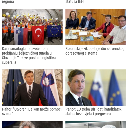
regiona
statusa BiH
Karaismailoglu na svečanom
Bosanski jezik postaje dio slovenskog
probijanju željezničkog tunela u
obrazovnog sistema
Sloveniji: Turkiye postaje logistička
supersila
Pahor: "Otvoreni Balkan može pomoći
Pahor: EU treba BiH dati kandidatski
svima"
status bez uvjeta i pregovora