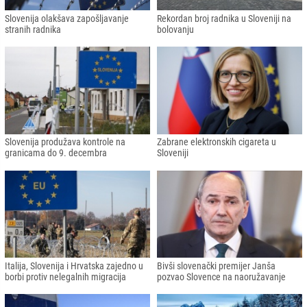
Slovenija olakšava zapošljavanje
Rekordan broj radnika u Sloveniji na
stranih radnika
bolovanju
Slovenija produžava kontrole na
Zabrane elektronskih cigareta u
granicama do 9. decembra
Sloveniji
Italija, Slovenija i Hrvatska zajedno u
Bivši slovenački premijer Janša
borbi protiv nelegalnih migracija
pozvao Slovence na naoružavanje