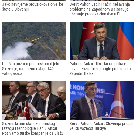
Jako nevrijeme prouzrokovalo velike
Borut Pahor: Jedini način rješavanja
štete u Sloveniji
problema na Zapadnom Balkanu je
ubrzanje procesa članstva u EU
Ugašen požar u primorskom dijelu
Pahor u Ankari: Ukoliko rat potraje
Slovenije, na terenu ostaje 140
duže, tenzije bi se mogle prenijeti na
vatrogasaca
Zapadni Balkan
Slovenski ministar ekonomskog
Borut Pahor u Ankari: Slovenija pridaje
razvoja i tehnologije Han u Ankari:
veliku važnost Turkiye
Pozivamo turske kompanije da ulažu