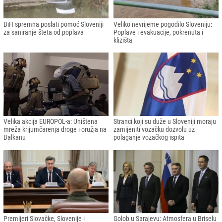
BiH spremna poslati pomoć Sloveniji
Veliko nevrijeme pogodilo Sloveniju:
za saniranje šteta od poplava
Poplave i evakuacije, pokrenuta i
klizišta
Velika akcija EUROPOL-a: Uništena
Stranci koji su duže u Sloveniji moraju
mreža krijumčarenja droge i oružja na
zamijeniti vozačku dozvolu uz
Balkanu
polaganje vozačkog ispita
Premijeri Slovačke, Slovenije i
Golob u Sarajevu: Atmosfera u Briselu