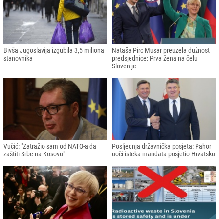
Bivša Jugoslavija izgubila 3,5 miliona
Nataša Pirc Musar preuzela dužnost
stanovnika
predsjednice: Prva žena na čelu
Slovenije
Vučić: "Zatražio sam od NATO-a da
Posljednja državnička posjeta: Pahor
zaštiti Srbe na Kosovu"
uoči isteka mandata posjetio Hrvatsku