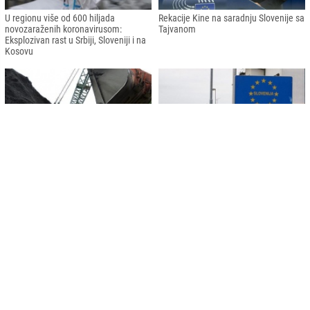
U regionu više od 600 hiljada
Rekacije Kine na saradnju Slovenije sa
novozaraženih koronavirusom:
Tajvanom
Eksplozivan rast u Srbiji, Sloveniji i na
Kosovu
Slovenija do 2033. godine ukida
U Sloveniji prvi put u jednom danu
korištenje uglja u proizvodnji
5.000 zaraženih koronavirusom
električne energije
Od ponedjeljka karantin u Sloveniji
Policija spasila tursku migrantkinju iz