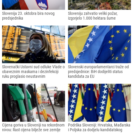
Slovenija 23. oktobra bira novog
Sloveniju zahvatio veliki požar,
predsjednika
izgorjelo 1.000 hektara šume
Slovenački Ustavni sud odluke Vlade o
Slovenski europarlamentarci traže od
obaveznim maskama i dezinfekciji
predsjednice: BiH dodijeliti status
ruku proglasio neustavnim
kandidata za EU
Cijena goriva u Sloveniji na rekordnom
Podrška Sloveniji: Hrvatska, Mađarska
nivou: Rast cijena bilježe sve zemlje
i Poljska za dodjelu kandidatskog