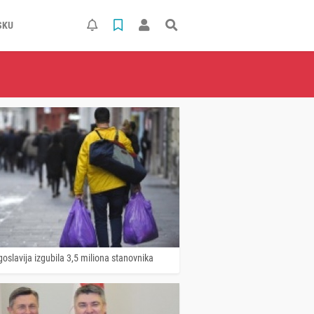
SKU
oslavija izgubila 3,5 miliona stanovnika