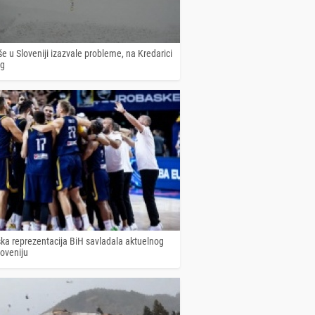
še u Sloveniji izazvale probleme, na Kredarici
eg
ka reprezentacija BiH savladala aktuelnog
loveniju