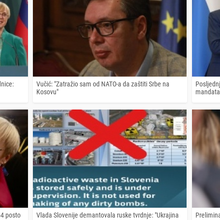
nice:
Vučić: "Zatražio sam od NATO-a da zaštiti Srbe na
Posljednj
Kosovu"
mandata 
54 posto
Vlada Slovenije demantovala ruske tvrdnje: "Ukrajina
Prelimina