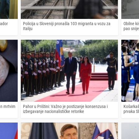
sador
Policija u Sloveniji pronašla 103 migranta u vozu za
Obilne ki
Italiju
pao snij
šen mrtvim
Pahor u Prištini: Važno je postizanje konsenzusa i
Košarkaš
izbegavanje nacionalističke retorike
prvaka S