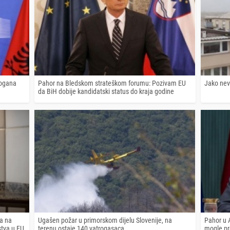
dogana
Pahor na Bledskom strateškom forumu: Pozivam EU
Jako nevr
da BiH dobije kandidatski status do kraja godine
ma na
Ugašen požar u primorskom dijelu Slovenije, na
Pahor u A
tva u EU
terenu ostaje 140 vatrogasaca
mogle pr