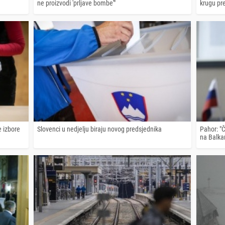
ne proizvodi 'prljave bombe'"
krugu pre
e izbore
Slovenci u nedjelju biraju novog predsjednika
Pahor: "Č
na Balka