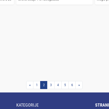
«
1
2
3
4
5
6
»
KATEGORIJE
STRANI