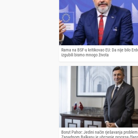
Rama na BSF-u kritikovao EU: Da nije bilo Er
izgubili bismo mnogo života
Borut Pahor: Jedini način rješavanja proble
Zapadnom Balkanu je ubrzanje procesa člans