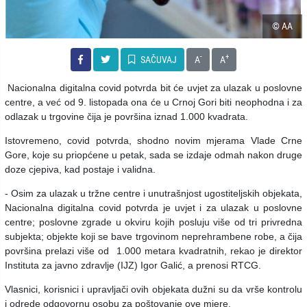
© AA
-
+
SAČUVAJ
A
A
Nacionalna digitalna covid potvrda bit će uvjet za ulazak u poslovne
centre, a već od 9. listopada ona će u Crnoj Gori biti neophodna i za
odlazak u trgovine čija je površina iznad 1.000 kvadrata.
Istovremeno, covid potvrda, shodno novim mjerama Vlade Crne
Gore, koje su priopćene u petak, sada se izdaje odmah nakon druge
doze cjepiva, kad postaje i validna.
- Osim za ulazak u tržne centre i unutrašnjost ugostiteljskih objekata,
Nacionalna digitalna covid potvrda je uvjet i za ulazak u poslovne
centre; poslovne zgrade u okviru kojih posluju više od tri privredna
subjekta; objekte koji se bave trgovinom neprehrambene robe, a čija
površina prelazi više od 1.000 metara kvadratnih, rekao je direktor
Instituta za javno zdravlje (IJZ) Igor Galić, a prenosi RTCG.
Vlasnici, korisnici i upravljači ovih objekata dužni su da vrše kontrolu
i odrede odgovornu osobu za poštovanje ove mjere.