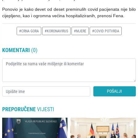
Ponovio je kako devet od deset preminulih covid pacijenata nije bilo
cijepljeno, kao i ogromna većina hospitaliziranih, prenosi Fena.
#CRNA GORA
#KORONAVIRUS
#MJERE
#COVID POTVRDA
KOMENTARI
(0)
POŠALJI
PREPORUČENE
VIJESTI