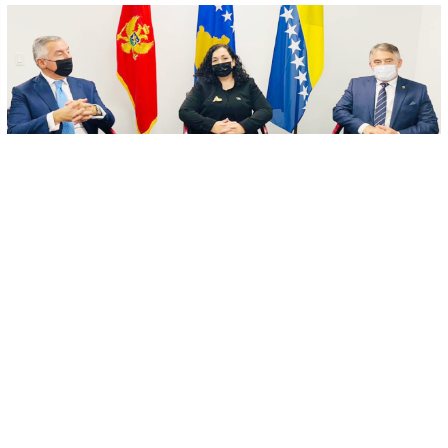
© Facebook
-
+
SAČUVAJ
A
A
Predsjednik Kosova Vjosa Osmani, predsjednik Crne Gore Milo
Đukanović i predsjedavajući Predsjedništva BiH Željko Komšić,
održali su sastanak u New Yorku na kojem se razgovaralo o
regionalnim pitanjima.
Prema saopštenju koje je objavilo Predsjedništvo Kosova, lideri su
izrazili zabrinutost zbog nedavnih dešavanja u regionu. Lideri
Kosova, Crne Gore i Bosne i Hercegovine izrazili su stav da je