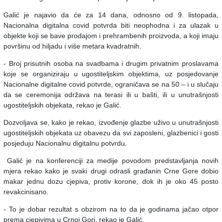
Galić je najavio da će za 14 dana, odnosno od 9. listopada,
Nacionalna digitalna covid potvrda biti neophodna i za ulazak u
objekte koji se bave prodajom i prehrambenih proizvoda, a koji imaju
površinu od hiljadu i više metara kvadratnih.
- Broj prisutnih osoba na svadbama i drugim privatnim proslavama
koje se organiziraju u ugostiteljskim objektima, uz posjedovanje
Nacionalne digitalne covid potvrde, ograničava se na 50 – i u slučaju
da se ceremonija održava na terasi ili u bašti, ili u unutrašnjosti
ugostiteljskih objekata, rekao je Galić.
Dozvoljava se, kako je rekao, izvođenje glazbe uživo u unutrašnjosti
ugostiteljskih objekata uz obavezu da svi zaposleni, glazbenici i gosti
posjeduju Nacionalnu digitalnu potvrdu.
Galić je na konferenciji za medije povodom predstavljanja novih
mjera rekao kako je svaki drugi odrasli građanin Crne Gore dobio
makar jednu dozu cjepiva, protiv korone, dok ih je oko 45 posto
revakcinisano.
- To je dobar rezultat s obzirom na to da je godinama jačao otpor
prema cjepivima u Crnoj Gori, rekao je Galić.