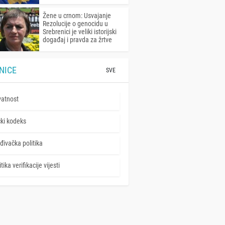
Žene u crnom: Usvajanje
Rezolucije o genocidu u
Srebrenici je veliki istorijski
događaj i pravda za žrtve
NICE
SVE
vatnost
čki kodeks
đivačka politika
tika verifikacije vijesti