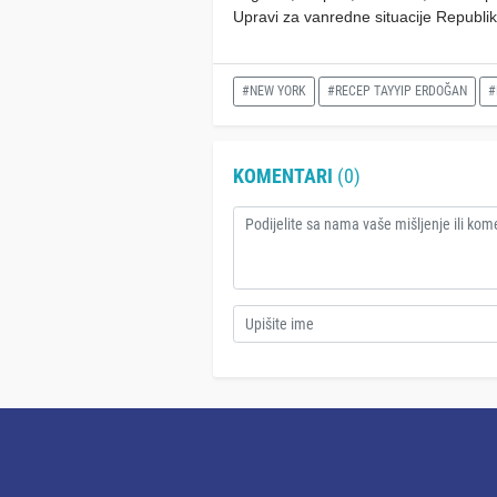
Upravi za vanredne situacije Republi
#NEW YORK
#RECEP TAYYIP ERDOĞAN
#
KOMENTARI
(0)