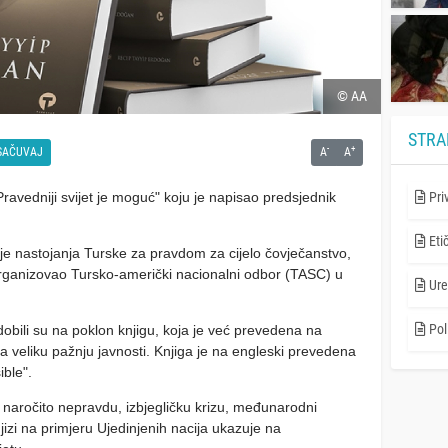
© AA
STRA
-
+
SAČUVAJ
A
A
avedniji svijet je moguć" koju je napisao predsjednik
Pri
Eti
uje nastojanja Turske za pravdom za cijelo čovječanstvo,
 organizovao Tursko-američki nacionalni odbor (TASC) u
Ure
Poli
 dobili su na poklon knjigu, koja je već prevedena na
ukla veliku pažnju javnosti. Knjiga je na engleski prevedena
ble".
, naročito nepravdu, izbjegličku krizu, međunarodni
jizi na primjeru Ujedinjenih nacija ukazuje na