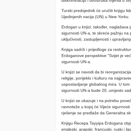
diskriminaciju i dvostruka mjerila u svi
Turski predsjednik će uručiti knjigu l
Ujedinjenih nacija (UN) u New Yorku.
Erdogan u knjizi, također, naglašava
sigurnosti UN-a, te skreće pažnju na p
uključivosti, zastupljenosti i upravlja
Knjiga sadrži i prijedloge za restruk
Erdoganove perspektive "Svijet je veći
sigurnosti UN-a.
U knjizi se navodi da bi reorganizacija
religije, porijeklo i kulturu na najpra
uspostavljanje globalnog mira. U tom 
sigurnosti UN-a bude 20, umjesto sada
U knjizi se ukazuje i na potrebu pove
ravnoteže u kojoj će Vijeće sigurnosti
rješenje se predlaže da Generalna skup
Knjigu Recepa Tayyipa Erdogana objav
engleski, arapski, francuski, ruski i 