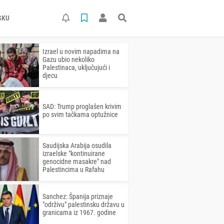
SKU
Izrael u novim napadima na
Gazu ubio nekoliko
Palestinaca, uključujući i
djecu
SAD: Trump proglašen krivim
po svim tačkama optužnice
Saudijska Arabija osudila
izraelske "kontinuirane
genocidne masakre" nad
Palestincima u Rafahu
Sanchez: Španija priznaje
"održivu" palestinsku državu u
granicama iz 1967. godine