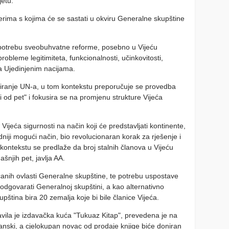
jetu.
iderima s kojima će se sastati u okviru Generalne skupštine
 potrebu sveobuhvatne reforme, posebno u Vijeću
robleme legitimiteta, funkcionalnosti, učinkovitosti,
nja Ujedinjenim nacijama.
turiranje UN-a, u tom kontekstu preporučuje se provedba
 od pet" i fokusira se na promjenu strukture Vijeća
 Vijeća sigurnosti na način koji će predstavljati kontinente,
vedniji mogući način, bio revolucionaran korak za rješenje i
kontekstu se predlaže da broj stalnih članova u Vijeću
šnjih pet, javlja AA.
ćanih ovlasti Generalne skupštine, te potrebu uspostave
 odgovarati Generalnoj skupštini, a kao alternativno
ština bira 20 zemalja koje bi bile članice Vijeća.
ila je izdavačka kuća "Tukuaz Kitap", prevedena je na
španski, a cjelokupan novac od prodaje knjige biće doniran