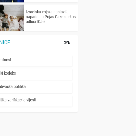
Izraelska vojska nastavila
napade na Pojas Gaze uprkos
odluci ICJ-a
NICE
SVE
vatnost
čki kodeks
đivačka politika
tika verifikacije vijesti