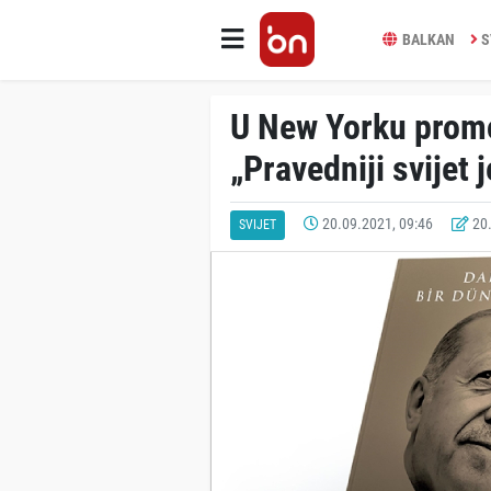
BALKAN
S
U New Yorku prom
„Pravedniji svijet
20.09.2021, 09:46
20.
SVIJET