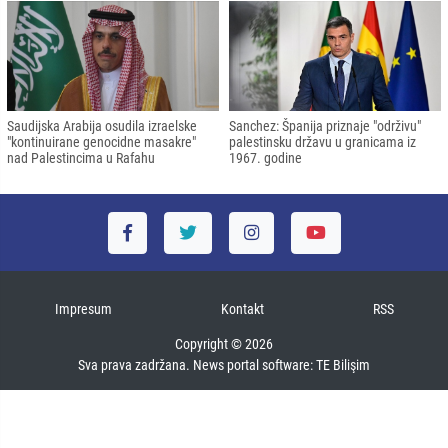
Saudijska Arabija osudila izraelske
Sanchez: Španija priznaje "održivu"
"kontinuirane genocidne masakre"
palestinsku državu u granicama iz
nad Palestincima u Rafahu
1967. godine
Impresum
Kontakt
RSS
Copyright © 2026
Sva prava zadržana. News portal software:
TE Bilişim