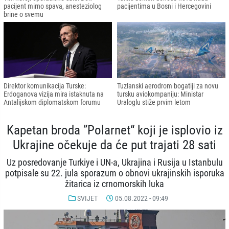
pacijent mirno spava, anesteziolog
pacijentima u Bosni i Hercegovini
brine o svemu
Direktor komunikacija Turske:
Tuzlanski aerodrom bogatiji za novu
Erdoganova vizija mira istaknuta na
tursku aviokompaniju: Ministar
Antalijskom diplomatskom forumu
Uraloglu stiže prvim letom
Kapetan broda ”Polarnet“ koji je isplovio iz
Ukrajine očekuje da će put trajati 28 sati
Uz posredovanje Turkiye i UN-a, Ukrajina i Rusija u Istanbulu
potpisale su 22. jula sporazum o obnovi ukrajinskih isporuka
žitarica iz crnomorskih luka
SVIJET
05.08.2022 - 09:49