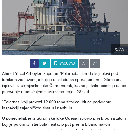
© AA
-
+
SAČUVAJ
A
A
Ahmet Yucel Alibeyler, kapetan ”Polarneta”, broda koji plovi pod
turskom zastavom, a koji je u skladu sa sporazumom o žitaricama
isplovio iz ukrajinske luke Černomorsk, kazao je kako očekuju da će
putovanje u uobičajenim uslovima trajati 28 sati.
“Polarnet" koji prevozi 12.000 tona žitarica, bit će podvrgnut
inspekciji zajedničkog tima u Istanbulu.
U ponedjeljak je iz ukrajinske luke Odesa isplovio prvi brod sa žitom
koji je potom iz Istanbula nastavio put prema Libanu nakon