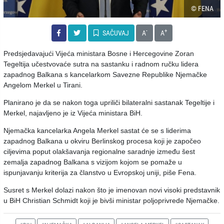
© FENA
-
+
SAČUVAJ
A
A
Predsjedavajući Vijeća ministara Bosne i Hercegovine Zoran
Tegeltija učestvovaće sutra na sastanku i radnom ručku lidera
zapadnog Balkana s kancelarkom Savezne Republike Njemačke
Angelom Merkel u Tirani.
Planirano je da se nakon toga upriliči bilateralni sastanak Tegeltije i
Merkel, najavljeno je iz Vijeća ministara BiH.
Njemačka kancelarka Angela Merkel sastat će se s liderima
zapadnog Balkana u okviru Berlinskog procesa koji je započeo
ciljevima poput olakšavanja regionalne saradnje između šest
zemalja zapadnog Balkana s vizijom kojom se pomaže u
ispunjavanju kriterija za članstvo u Evropskoj uniji, piše Fena.
Susret s Merkel dolazi nakon što je imenovan novi visoki predstavnik
u BiH Christian Schmidt koji je bivši ministar poljoprivrede Njemačke.