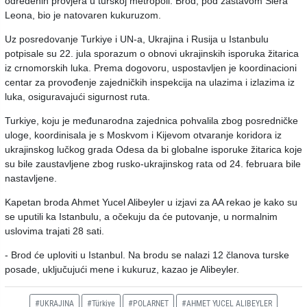
određenih provjera u turskoj metropoli. Brod, pod zastavom Siera
Leona, bio je natovaren kukuruzom.
Uz posredovanje Turkiye i UN-a, Ukrajina i Rusija u Istanbulu
potpisale su 22. jula sporazum o obnovi ukrajinskih isporuka žitarica
iz crnomorskih luka. Prema dogovoru, uspostavljen je koordinacioni
centar za provođenje zajedničkih inspekcija na ulazima i izlazima iz
luka, osiguravajući sigurnost ruta.
Turkiye, koju je međunarodna zajednica pohvalila zbog posredničke
uloge, koordinisala je s Moskvom i Kijevom otvaranje koridora iz
ukrajinskog lučkog grada Odesa da bi globalne isporuke žitarica koje
su bile zaustavljene zbog rusko-ukrajinskog rata od 24. februara bile
nastavljene.
Kapetan broda Ahmet Yucel Alibeyler u izjavi za AA rekao je kako su
se uputili ka Istanbulu, a očekuju da će putovanje, u normalnim
uslovima trajati 28 sati.
- Brod će uploviti u Istanbul. Na brodu se nalazi 12 članova turske
posade, uključujući mene i kukuruz, kazao je Alibeyler.
#UKRAJINA
#Türkiye
#POLARNET
#AHMET YUCEL ALIBEYLER