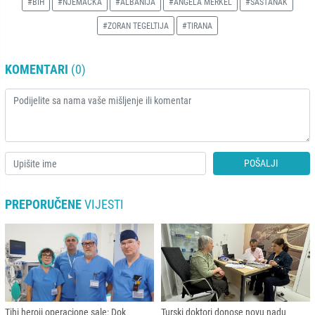
#BIH
#NJEMAČKA
#ALBANIJA
#ANGELA MERKEL
#SASTANAK
#ZORAN TEGELTIJA
#TIRANA
KOMENTARI
(0)
POŠALJI
PREPORUČENE
VIJESTI
Tihi heroji operacione sale: Dok
Turski doktori donose novu nadu