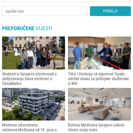
POŠALJI
PREPORUČENE
VIJESTI
Studenti iz Sarajeva učestvovali u
TIKA i Direkcija za sigurnost Turske
obilježavanju Dana medicine u
održali obuku za policijske službenike
Čanakkaleu
iz BiH
Moderna zdravstvena
Bolnica Medicana Sarajevo uskoro
ustanova Medicana od 18. juna u
otvara svoja vrata