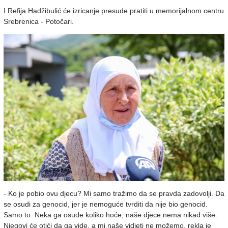
I Refija Hadžibulić će izricanje presude pratiti u memorijalnom centru
Srebrenica - Potočari.
- Ko je pobio ovu djecu? Mi samo tražimo da se pravda zadovolji. Da
se osudi za genocid, jer je nemoguće tvrditi da nije bio genocid.
Samo to. Neka ga osude koliko hoće, naše djece nema nikad više.
Njegovi će otići da ga vide, a mi naše vidjeti ne možemo, rekla je