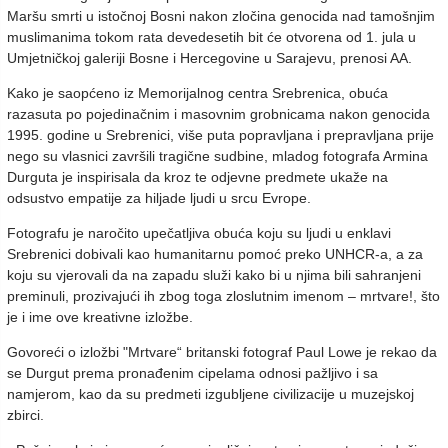
Maršu smrti u istočnoj Bosni nakon zločina genocida nad tamošnjim
muslimanima tokom rata devedesetih bit će otvorena od 1. jula u
Umjetničkoj galeriji Bosne i Hercegovine u Sarajevu, prenosi AA.
Kako je saopćeno iz Memorijalnog centra Srebrenica, obuća
razasuta po pojedinačnim i masovnim grobnicama nakon genocida
1995. godine u Srebrenici, više puta popravljana i prepravljana prije
nego su vlasnici završili tragične sudbine, mladog fotografa Armina
Durguta je inspirisala da kroz te odjevne predmete ukaže na
odsustvo empatije za hiljade ljudi u srcu Evrope.
Fotografu je naročito upečatljiva obuća koju su ljudi u enklavi
Srebrenici dobivali kao humanitarnu pomoć preko UNHCR-a, a za
koju su vjerovali da na zapadu služi kako bi u njima bili sahranjeni
preminuli, prozivajući ih zbog toga zloslutnim imenom – mrtvare!, što
je i ime ove kreativne izložbe.
Govoreći o izložbi "Mrtvare“ britanski fotograf Paul Lowe je rekao da
se Durgut prema pronađenim cipelama odnosi pažljivo i sa
namjerom, kao da su predmeti izgubljene civilizacije u muzejskoj
zbirci.