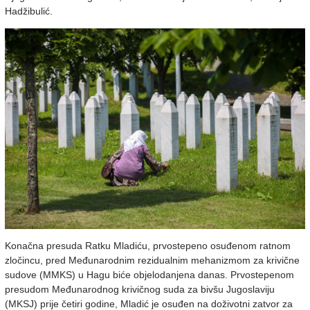
Hadžibulić.
Konačna presuda Ratku Mladiću, prvostepeno osuđenom ratnom
zločincu, pred Međunarodnim rezidualnim mehanizmom za krivične
sudove (MMKS) u Hagu biće objelodanjena danas. Prvostepenom
presudom Međunarodnog krivičnog suda za bivšu Jugoslaviju
(MKSJ) prije četiri godine, Mladić je osuđen na doživotni zatvor za