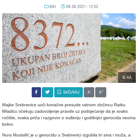
BiH
08.06.2021 - 12:52
© AA
-
+
SAČUVAJ
A
A
Majke Srebrenice uoči konačne presude ratnom zločincu Ratku
Mladiću očekuju zadovoljenje pravde uz podsjećanje da je svako
ročište, svaka priča i razgovor o suđenju i godišnjici genocida veoma
bolno.
Nura Mustafić je u genocidu u Srebrenici izgubila tri sina i muža, a