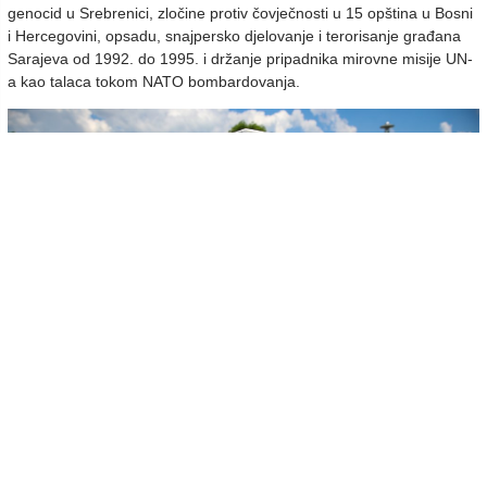
genocid u Srebrenici, zločine protiv čovječnosti u 15 opština u Bosni
i Hercegovini, opsadu, snajpersko djelovanje i terorisanje građana
Sarajeva od 1992. do 1995. i držanje pripadnika mirovne misije UN-
a kao talaca tokom NATO bombardovanja.
- Cijelom Bosnom bijeli su nišani. Srebrenica je bila