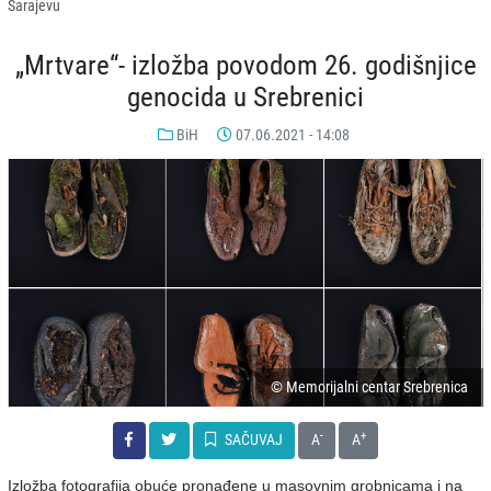
Sarajevu
„Mrtvare“- izložba povodom 26. godišnjice
genocida u Srebrenici
BiH
07.06.2021 - 14:08
© Memorijalni centar Srebrenica
-
+
SAČUVAJ
A
A
Izložba fotografija obuće pronađene u masovnim grobnicama i na