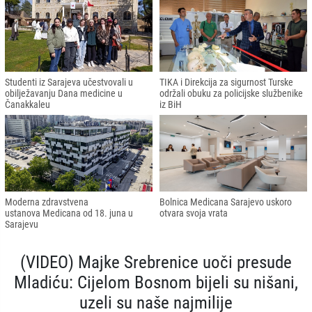
Studenti iz Sarajeva učestvovali u
TIKA i Direkcija za sigurnost Turske
obilježavanju Dana medicine u
održali obuku za policijske službenike
Čanakkaleu
iz BiH
Moderna zdravstvena
Bolnica Medicana Sarajevo uskoro
ustanova Medicana od 18. juna u
otvara svoja vrata
Sarajevu
(VIDEO) Majke Srebrenice uoči presude
Mladiću: Cijelom Bosnom bijeli su nišani,
uzeli su naše najmilije