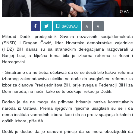
© AA
-
+
SAČUVAJ
A
A
Milorad Dodik, predsjednik Saveza nezavisnih socijaldemokrata
(SNSD) i Dragan Čović, lider Hrvartske demokratske zajednice
(HDZ) BiH danas su sa stranačkim delegacijama razgovarali u
Banjoj Luci, a ključna tema bila je izborna reforma u Bosni i
Hercegovini.
- Smatramo da ne treba očekivati da će se desiti bilo kakva reforma
izbornog zakonodavstva ukoliko ne dođe do usaglašene reforme za
izbor za članove Predsjedništva BiH, prije svega u Federaciji BiH i za
Dom naroda, na način kako se to očekuje, rekao je Dodik.
Dodao je da ne mogu da prihvate brisanje naziva konstitutivnih
naroda iz Ustava. Prema njegovim riječima usaglasili su se i da
nema instituta vanrednih izbora, kao i da su protiv spajanja lokalnih i
opštih izbora, piše AA.
Dodik je dodao da je osnovni princip da se mora obezbijediti da