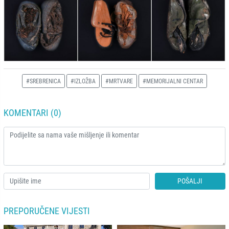
#SREBRENICA
#IZLOŽBA
#MRTVARE
#MEMORIJALNI CENTAR
KOMENTARI (0)
POŠALJI
PREPORUČENE VIJESTI