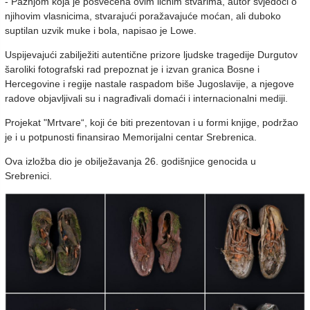
- Pažnjom koja je posvećena ovim ličnim stvarima, autor svjedoči o
njihovim vlasnicima, stvarajući poražavajuće moćan, ali duboko
suptilan uzvik muke i bola, napisao je Lowe.
Uspijevajući zabilježiti autentične prizore ljudske tragedije Durgutov
šaroliki fotografski rad prepoznat je i izvan granica Bosne i
Hercegovine i regije nastale raspadom biše Jugoslavije, a njegove
radove objavljivali su i nagrađivali domaći i internacionalni mediji.
Projekat "Mrtvare“, koji će biti prezentovan i u formi knjige, podržao
je i u potpunosti finansirao Memorijalni centar Srebrenica.
Ova izložba dio je obilježavanja 26. godišnjice genocida u
Srebrenici.