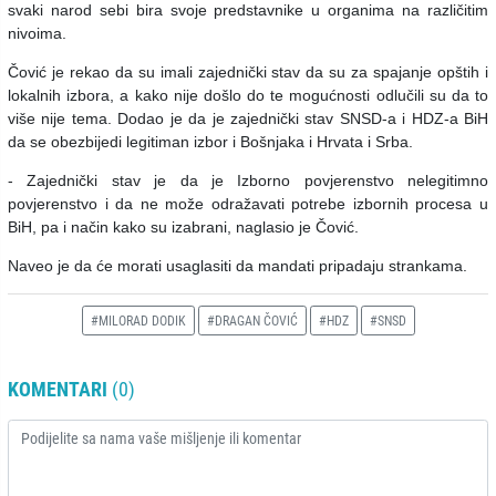
svaki narod sebi bira svoje predstavnike u organima na različitim
nivoima.
Čović je rekao da su imali zajednički stav da su za spajanje opštih i
lokalnih izbora, a kako nije došlo do te mogućnosti odlučili su da to
više nije tema. Dodao je da je zajednički stav SNSD-a i HDZ-a BiH
da se obezbijedi legitiman izbor i Bošnjaka i Hrvata i Srba.
- Zajednički stav je da je Izborno povjerenstvo nelegitimno
povjerenstvo i da ne može odražavati potrebe izbornih procesa u
BiH, pa i način kako su izabrani, naglasio je Čović.
Naveo je da će morati usaglasiti da mandati pripadaju strankama.
#MILORAD DODIK
#DRAGAN ČOVIĆ
#HDZ
#SNSD
KOMENTARI
(0)