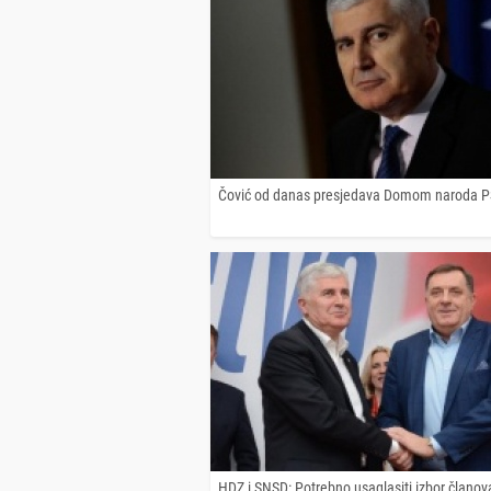
Čović od danas presjedava Domom naroda 
HDZ i SNSD: Potrebno usaglasiti izbor članov