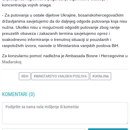
koncentracija vojnih snaga.
- Za putovanja u ostale dijelove Ukrajine, bosanskohercegovačkim
državljanima savjetujemo da do daljnjeg odgode putovanja koja nisu
nužna. Ukoliko nisu u mogućnosti odgoditi putovanje zbog ranije
preuzetih obaveza i zakazanih termina savjetujemo oprez i
svakodnevno informiranje o trenutnoj situaciji iz pouzdanih i
raspoloživih izvora, navode iz Ministarstva vanjskih poslova BiH.
Za konzularnu pomoć nadležna je Ambasada Bosne i Hercegovine u
Mađarskoj.
#BIH
#MINISTARSTVO VANJSKIH POSLOVA
#UKRAJINA
KOMENTARI (0)