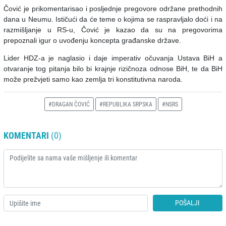
Čović je prikomentarisao i posljednje pregovore održane prethodnih
dana u Neumu. Ističući da će teme o kojima se raspravljalo doći i na
razmišljanje u RS-u, Čović je kazao da su na pregovorima
prepoznali igur o uvođenju koncepta građanske države.
Lider HDZ-a je naglasio i daje imperativ očuvanja Ustava BiH a
otvaranje tog pitanja bilo bi krajnje rizičnoza odnose BiH, te da BiH
može prežvjeti samo kao zemlja tri konstitutivna naroda.
#DRAGAN ČOVIĆ
#REPUBLIKA SRPSKA
#NSRS
KOMENTARI
(0)
POŠALJI