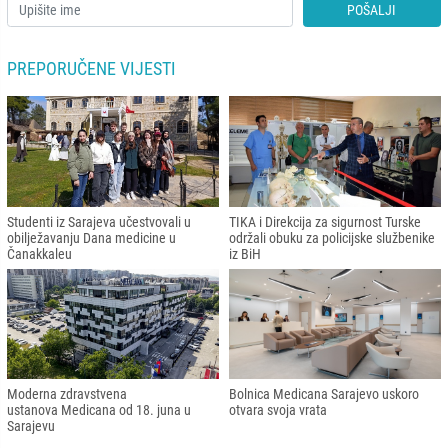
POŠALJI
PREPORUČENE VIJESTI
Studenti iz Sarajeva učestvovali u
TIKA i Direkcija za sigurnost Turske
obilježavanju Dana medicine u
održali obuku za policijske službenike
Čanakkaleu
iz BiH
Moderna zdravstvena
Bolnica Medicana Sarajevo uskoro
ustanova Medicana od 18. juna u
otvara svoja vrata
Sarajevu