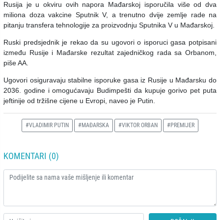
Rusija je u okviru ovih napora Mađarskoj isporučila više od dva
miliona doza vakcine Sputnik V, a trenutno dvije zemlje rade na
pitanju transfera tehnologije za proizvodnju Sputnika V u Mađarskoj.
Ruski predsjednik je rekao da su ugovori o isporuci gasa potpisani
između Rusije i Mađarske rezultat zajedničkog rada sa Orbanom,
piše AA.
Ugovori osiguravaju stabilne isporuke gasa iz Rusije u Mađarsku do
2036. godine i omogućavaju Budimpešti da kupuje gorivo pet puta
jeftinije od tržišne cijene u Evropi, naveo je Putin.
#VLADIMIR PUTIN
#MAĐARSKA
#VIKTOR ORBAN
#PREMIJER
KOMENTARI (0)