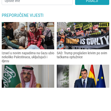
POŠALJI
PREPORUČENE VIJESTI
Izrael u novim napadima na Gazu ubio
SAD: Trump proglašen krivim po svim
nekoliko Palestinaca, uključujući i
tačkama optužnice
djecu
Saudijska Arabija osudila izraelske
Sanchez: Španija priznaje "održivu"
"kontinuirane genocidne masakre"
palestinsku državu u granicama iz
nad Palestincima u Rafahu
1967. godine