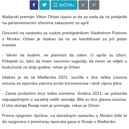
-
+
SAČUVAJ
A
A
Mađarski premijer Viktor Orban izjavio je da se nada da će pobijediti
na parlamentarnim izborima zakazanim za april.
Govoreći na sastanku sa ruskim predsjednikom Vladimirom Putinom
u Moskvi, Orban je istakao da će se kandidovati za još jedan
mandat.
- Iskren da budem, ne planiram da odem. U aprilu su izbori.
Pobijedit ću, tako da imam razumnu sugestiju da ćemo se vidjeti u
budućnosti za dvije godine, rekao je Orban.
Istakao je da se Mađarska 2021. suočila s dva velika izazova
vezana za isporuku vakcina protiv koronavirusa i skok cijena plina.
- Zaista prolazimo kroz teška vremena. Godina 2021. se pokazala
najuspješnijom u saradnji naših zemalja. Bila su dva glavna izazova.
U oba slučaja Rusija nam je pomogla, rekao je Orban.
Prema njegovim riječima, na današnjem sastanku u Moskvi želio bi
da razgovara o povećanju isporuka gasa iz Rusije u Mađarsku.