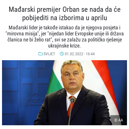
Mađarski premijer Orban se nada da će
pobijediti na izborima u aprilu
Mađarski lider je takođe istakao da je njegova posjeta i
"mirovna misija", jer "nijedan lider Evropske unije ili država
članica ne bi želio rat", svi se zalažu za političko rješenje
ukrajinske krize.
SVIJET
01.02.2022 - 16:44
© AA