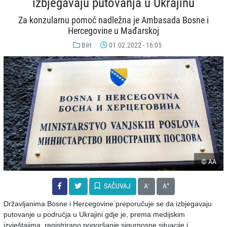
izbjegavaju putovanja u Ukrajinu
Za konzularnu pomoć nadležna je Ambasada Bosne i
Hercegovine u Mađarskoj
BiH
01.02.2022 - 16:05
© AA
-
+
SAČUVAJ
A
A
Državljanima Bosne i Hercegovine preporučuje se da izbjegavaju
putovanje u područja u Ukrajini gdje je, prema medijskim
izvještajima, registrirano pogoršanje sigurnosne situacije i