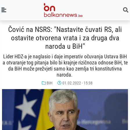
Čović na NSRS: "Nastavite čuvati RS, ali
ostavite otvorena vrata i za druga dva
naroda u BiH"
Lider HDZ-a je naglasio i daje imperativ očuvanja Ustava BiH
a otvaranje tog pitanja bilo bi krajnje rizičnoza odnose BiH, te
da BiH može prežvjeti samo kao zemlja tri konstitutivna
naroda.
BiH
01.02.2022 - 15:38