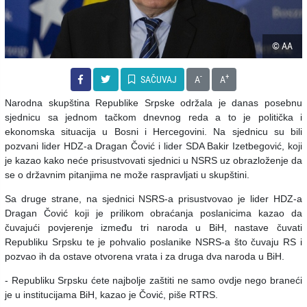
© AA
-
+
SAČUVAJ
A
A
Narodna skupština Republike Srpske održala je danas posebnu
sjednicu sa jednom tačkom dnevnog reda a to je politička i
ekonomska situacija u Bosni i Hercegovini. Na sjednicu su bili
pozvani lider HDZ-a Dragan Čović i lider SDA Bakir Izetbegović, koji
je kazao kako neće prisustvovati sjednici u NSRS uz obrazloženje da
se o državnim pitanjima ne može raspravljati u skupštini.
Sa druge strane, na sjednici NSRS-a prisustvovao je lider HDZ-a
Dragan Čović koji je prilikom obraćanja poslanicima kazao da
čuvajući povjerenje između tri naroda u BiH, nastave čuvati
Republiku Srpsku te je pohvalio poslanike NSRS-a što čuvaju RS i
pozvao ih da ostave otvorena vrata i za druga dva naroda u BiH.
- Republiku Srpsku ćete najbolje zaštiti ne samo ovdje nego braneći
je u institucijama BiH, kazao je Čović, piše RTRS.