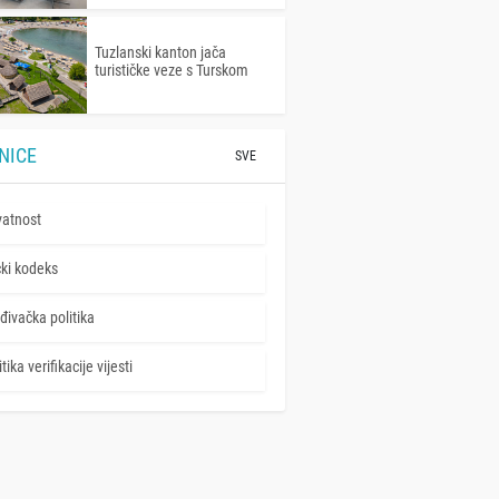
Tuzlanski kanton jača
turističke veze s Turskom
NICE
SVE
vatnost
čki kodeks
đivačka politika
tika verifikacije vijesti