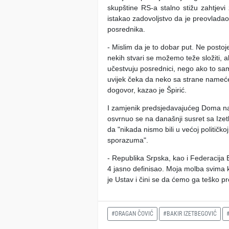
skupštine RS-a stalno stižu zahtjevi
istakao zadovoljstvo da je preovlada
posrednika.
- Mislim da je to dobar put. Ne postoj
nekih stvari se možemo teže složiti, 
učestvuju posrednici, nego ako to sam
uvijek čeka da neko sa strane nameć
dogovor, kazao je Špirić.
I zamjenik predsjedavajućeg Doma na
osvrnuo se na današnji susret sa Ize
da "nikada nismo bili u većoj političko
sporazuma".
- Republika Srpska, kao i Federacija 
4 jasno definisao. Moja molba svima k
je Ustav i čini se da ćemo ga teško p
#DRAGAN ČOVIĆ
#BAKIR IZETBEGOVIĆ