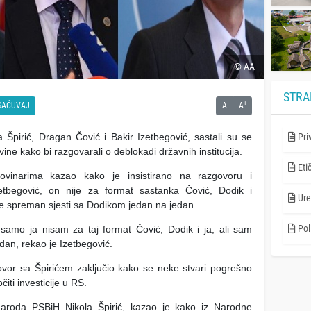
© AA
STRA
-
+
SAČUVAJ
A
A
Špirić, Dragan Čović i Bakir Izetbegović, sastali su se
Pri
e kako bi razgovarali o deblokadi državnih institucija.
Eti
novinarima kazao kako je insistirano na razgovoru i
zetbegović, on nije za format sastanka Čović, Dodik i
Ure
je spreman sjesti sa Dodikom jedan na jedan.
Poli
 samo ja nisam za taj format Čović, Dodik i ja, ali sam
dan, rekao je Izetbegović.
govor sa Špirićem zaključio kako se neke stvari pogrešno
iti investicije u RS.
aroda PSBiH Nikola Špirić, kazao je kako iz Narodne