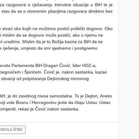
 za razgovore o rješavanju trenutne situacije u BiH te je
o stav da se o otvorenim pitanjima razgovara direktno bez
e stvari oko kojih ne možemo postići politički dogovor. Oko
ali mislim da se dogovor može postići, ako u njemu ne
i uradimo. Mislim da je to Božija kazna za BiH da se
e rješenja, umjesto da smi sjednemo i postignemo
roda Parlamenta BiH Dragan Čović, lider HDZ-a,
tbegovićem i Špirićem. Čović je, nakon sastanka, kazao
j situaciji od potpisivanja Dejtonskog mirovnog
BiH, je do zavidnog nivoa samostalna. To je Dejton, Aneks
oji vole Bosnu i Hercegovinu jeste da čitaju Ustav. Ustav
romijeniti, rekao je Čović nakon sastanka.
#NIKOLA ŠPIRIĆ