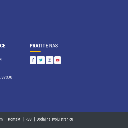
CE
PRATITE
NAS
M
 SVOJU
U
um
Kontakt
RSS
Dodaj na svoju stranicu