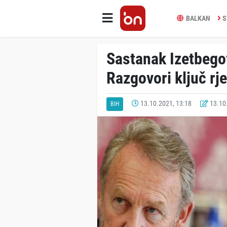
BALKAN
S
Sastanak Izetbegov
Razgovori ključ rj
13.10.2021, 13:18
13.10.
BIH