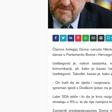
Članovi kolegija Doma naroda Nikola 
danas u Parlamentu Bosne i Hercegovin
Izetbegović je, nakon sastanka, 
komunikaciji, ali, kako je kazao I
Izetbegović. Također, kazao je, kako 
- On traži da se sjeda i razgovara,
spreman sjesti s Dodikom jedan na je
Lider SDA ističe i to da je kroz raz
shvataju u RS-u, te da nije namjera koč
Zamjenik predsjedavajućeg Doma n