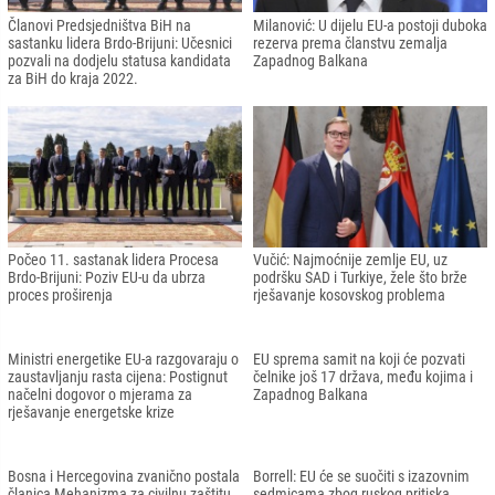
Intervju Generalnog sekretara UN-a
EU: Podržavamo povratak Sirijaca, ali
Antonia Guterresa: Zbog krize na
uslovi još nisu ispunjeni
tržištu jako nam je potrebno rusko
đubrivo
Članovi Predsjedništva BiH na
Milanović: U dijelu EU-a postoji duboka
sastanku lidera Brdo-Brijuni: Učesnici
rezerva prema članstvu zemalja
pozvali na dodjelu statusa kandidata
Zapadnog Balkana
za BiH do kraja 2022.
Počeo 11. sastanak lidera Procesa
Vučić: Najmoćnije zemlje EU, uz