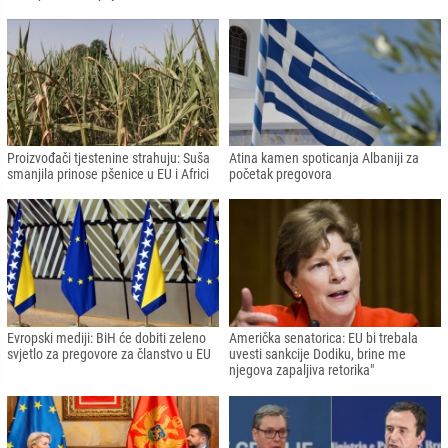
Proizvođači tjestenine strahuju: Suša
Atina kamen spoticanja Albaniji za
smanjila prinose pšenice u EU i Africi
početak pregovora
Evropski mediji: BiH će dobiti zeleno
Američka senatorica: EU bi trebala
svjetlo za pregovore za članstvo u EU
uvesti sankcije Dodiku, brine me
njegova zapaljiva retorika"