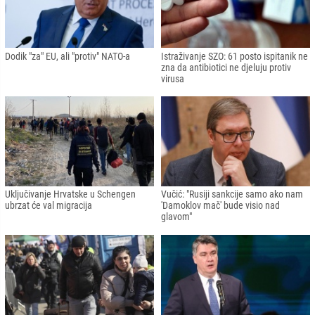
Dodik "za" EU, ali "protiv" NATO-a
Istraživanje SZO: 61 posto ispitanik ne
zna da antibiotici ne djeluju protiv
virusa
Uključivanje Hrvatske u Schengen
Vučić: "Rusiji sankcije samo ako nam
ubrzat će val migracija
'Damoklov mač' bude visio nad
glavom"