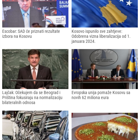
Escobar: SAD će priznati rezultate
Kosovo ispunilo sve zahtjeve:
izbora na Kosovu
Odobrena vizna liberalizacija od 1.
januara 2024.
Lajčak: Očekujem da se Beograd i
Evropska unija pomaže Kosovu sa
Priština fokusiraju na normalizaciju
novih 62 miliona eura
bilateralnih odnosa