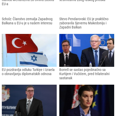
Brdo-Brijuni: Poziv EU-u da ubrza
podršku SAD i Turkiye, žele što brže
proces proširenja
rješavanje kosovskog problema
Ministri energetike EU-a razgovaraju o
EU sprema samit na koji će pozvati
zaustavljanju rasta cijena: Postignut
čelnike još 17 država, među kojima i
načelni dogovor o mjerama za
Zapadnog Balkana
rješavanje energetske krize
Bosna i Hercegovina zvanično postala
Borrell: EU će se suočiti s izazovnim
članica Mehanizma za civilnu zaštitu
sedmicama zbog ruskog pritiska
EU-a