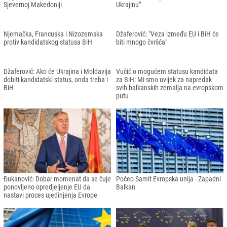
s Albanijom i Sjevernom Makedonijom
doza vakcine protiv majmunskih
boginja
Borrell: Pristupni pregovori sa
Ilegalne migracije na
Sjevernom Makedonijom i Albanijom
zapadnobalkanskoj ruti utrostručene u
počinju sutra
prvoj polovici godine
Evropski zvaničnici: Ne treba da
EU priprema plan za energetsku krizu
postoji ništa važnije za Crnu Goru od
evropskog puta
Češka preuzela predsjedavanje
Turković sa češkim parlamentarcima o
Evropskom unijom
proširenju EU i poziciji Zapadnog
Balkana i Bosne i Hercegovine
Dodik: "Molim Boga da ponovo dođe
Vučić: "EU je pokazala da možete
Trump"
dobiti status kandidata a da niste
ništa uradili"
Scholz: Njemačka će nastaviti
Lavrov: EU i NATO okupljaju koaliciju