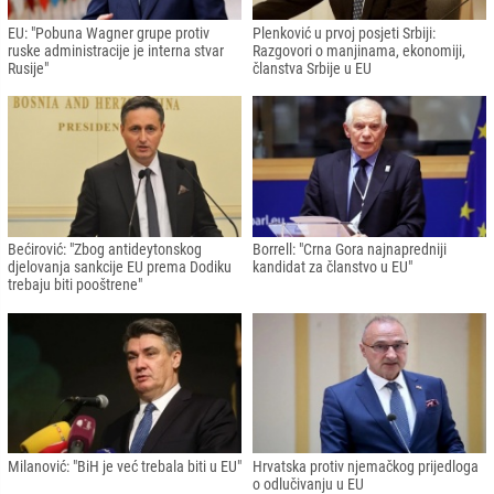
EU: "Pobuna Wagner grupe protiv
Plenković u prvoj posjeti Srbiji:
ruske administracije je interna stvar
Razgovori o manjinama, ekonomiji,
Rusije"
članstva Srbije u EU
Bećirović: "Zbog antideytonskog
Borrell: "Crna Gora najnapredniji
djelovanja sankcije EU prema Dodiku
kandidat za članstvo u EU"
trebaju biti pooštrene"
Milanović: "BiH je već trebala biti u EU"
Hrvatska protiv njemačkog prijedloga
o odlučivanju u EU