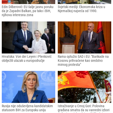
Edin Dilberović: EU šalje jasnu poruku
Svjetski mediji: Ekonomska kriza u
da je Zapadni Balkan, pa tako i BiH,
Njemačkoj najveća od 1990.
njihova interesna zona
Hrvatska: Von der Leyen i Plenković
Rama optužio SAD i EU: "Barikade na
obilježili ulazak u europodručje
Kosovu prihvaćene kao sredstvo
mirnog protesta"
Rusija nije oduševljena kandidatskim
Istraživanje u Crnoj Gori: Polovina
statusom BiH za Europsku uniju
građana smatra da su vanredni izbori