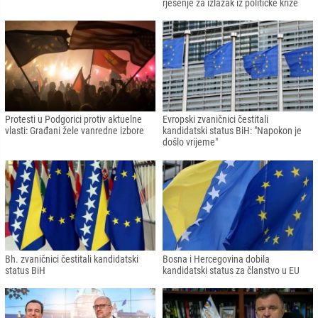
rješenje za izlazak iz političke krize
Protesti u Podgorici protiv aktuelne
Evropski zvaničnici čestitali
vlasti: Građani žele vanredne izbore
kandidatski status BiH: "Napokon je
došlo vrijeme"
Bh. zvaničnici čestitali kandidatski
Bosna i Hercegovina dobila
status BiH
kandidatski status za članstvo u EU