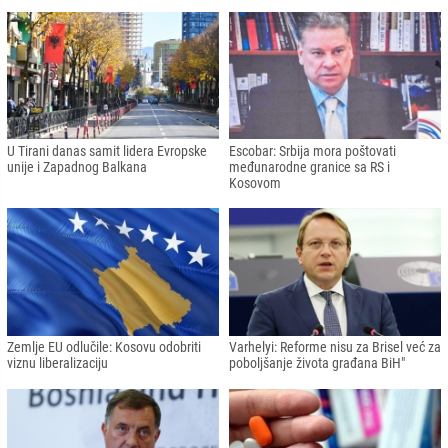
U Tirani danas samit lidera Evropske
Escobar: Srbija mora poštovati
unije i Zapadnog Balkana
međunarodne granice sa RS i
Kosovom
Zemlje EU odlučile: Kosovu odobriti
Varhelyi: Reforme nisu za Brisel već za
viznu liberalizaciju
poboljšanje života građana BiH"