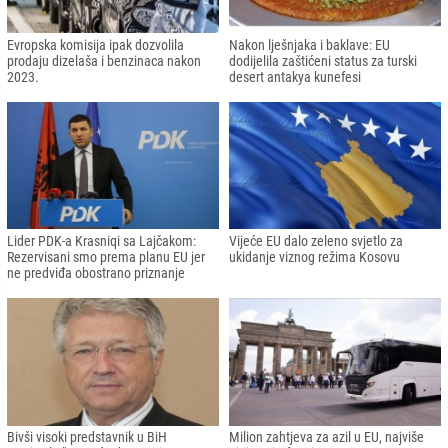
Evropska komisija ipak dozvolila
Nakon lješnjaka i baklave: EU
prodaju dizelaša i benzinaca nakon
dodijelila zaštićeni status za turski
2023.
desert antakya kunefesi
Lider PDK-a Krasniqi sa Lajčakom:
Vijeće EU dalo zeleno svjetlo za
Rezervisani smo prema planu EU jer
ukidanje viznog režima Kosovu
ne predviđa obostrano priznanje
Bivši visoki predstavnik u BiH
Milion zahtjeva za azil u EU, najviše