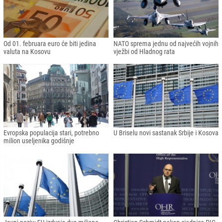
Od 01. februara euro će biti jedina
NATO sprema jednu od najvećih vojnih
valuta na Kosovu
vježbi od Hladnog rata
Evropska populacija stari, potrebno
U Briselu novi sastanak Srbije i Kosova
milion useljenika godišnje