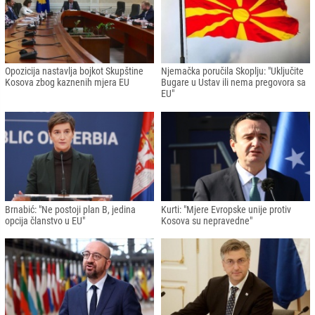
Opozicija nastavlja bojkot Skupštine
Njemačka poručila Skoplju: "Uključite
Kosova zbog kaznenih mjera EU
Bugare u Ustav ili nema pregovora sa
EU"
Brnabić: "Ne postoji plan B, jedina
Kurti: "Mjere Evropske unije protiv
opcija članstvo u EU"
Kosova su nepravedne"