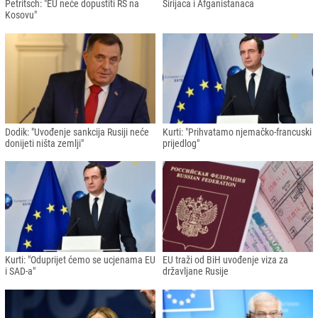
Petritsch: "EU neće dopustiti RS na
Sirijaca i Afganistanaca
Kosovu"
Dodik: "Uvođenje sankcija Rusiji neće
Kurti: "Prihvatamo njemačko-francuski
donijeti ništa zemlji"
prijedlog"
Kurti: "Oduprijet ćemo se ucjenama EU
EU traži od BiH uvođenje viza za
i SAD-a"
državljane Rusije