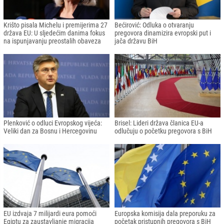
Krišto pisala Michelu i premijerima 27
Bećirović: Odluka o otvaranju
država EU: U sljedećim danima fokus
pregovora dinamizira evropski put i
na ispunjavanju preostalih obaveza
jača državu BiH
Plenković o odluci Evropskog vijeća:
Brisel: Lideri država članica EU-a
Veliki dan za Bosnu i Hercegovinu
odlučuju o početku pregovora s BiH
EU izdvaja 7 milijardi eura pomoći
Europska komisija dala preporuku za
Egiptu za zaustavljanje migracija
početak pristupnih pregovora s BiH