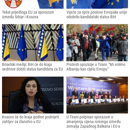
Tekst prijedloga EU za sporazum
Vijeće za opće poslove Evropske unije
između Srbije i Kosova
odobrilo kandidatski status BiH
Briselski mediji: BiH će do kraja
Protesti opozicije u Tirani: "Mi volimo
sedmice dobiti status kandidata za EU
Albaniju kao cijelu Evropu"
Kosovo će do kraja godine podnijeti
U Tirani potpisan sporazum o
zahtjev za članstvo u EU
smanjenju cijena rominga između
zemalja Zapadnog Balkana i EU-a