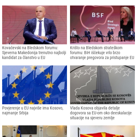
Kovačevski na Bledskom forumu:
Krišto na Bledskom strateškom
Sjeverna Makedonija trenutno najbolji
forumu: BiH iščekuje vrlo brzo
kandidat za članstvo u EU
otvaranje pregovora za pristupanje EU
Povjerenje u EU najviše ima Kosovo,
Vlada Kosova objavila detalje
najmanje Srbija
dogovora sa EU-om oko deeskalacije
situacije na sjeveru zemlje