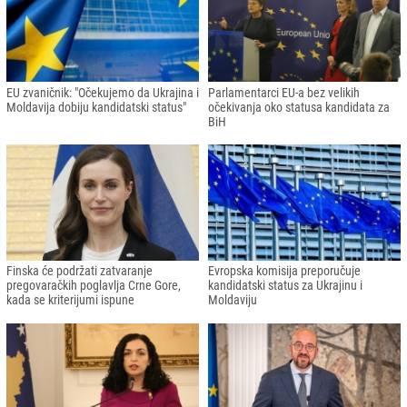
podržavati države Zapadnog Balkana
za rat s Rusijom
Bugarski parlament ukinuo veto
Milanović: "BiH je Švicarska za
Sjevernoj Makedoniji
Ukrajinu"
Njemačka, Francuska i Nizozemska
Džaferović: "Veza između EU i BiH će
protiv kandidatskog statusa BiH
biti mnogo čvršća"
Džaferović: Ako će Ukrajina i Moldavija
Vučić o mogućem statusu kandidata
dobiti kandidatski status, onda treba i
za BiH: Mi smo uvijek za napredak
BiH
svih balkanskih zemalja na evropskom
putu
Đukanović: Dobar momenat da se čuje
Počeo Samit Evropska unija - Zapadni
ponovljeno opredjeljenje EU da
Balkan