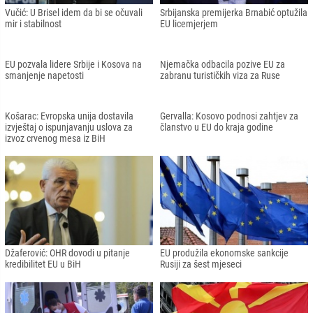
Stevo Pendarovski: EU je praktično
zaboravila Sjevernu Makedoniju i
Zapadni Balkan
Scholz: Članstvo zemalja Zapadnog
Balkana u EU-u je u našem interesu
EU pozdravlja odluku Turkiye i Izraela
Borrell se sastao pojedinačno sa
o obnavljanju diplomatskih odnosa
Kurtijem i Vučićem, pred trilateralni
sastanak