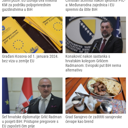
Javni poziv: EU izdvaja dva miliona
Christian Schmidt nakon sjednice PIC-
KM za podršku poljoprivrednim
a: Međunarodna zajednica i EU
gazdinstvima u BiH
spremni da štite BiH
Građani Kosova od 1. januara 2024.
Konaković nakon sastanka s
bez viza u zemlje EU
hrvatskim kolegom Grlićem
Radmanom: Evropski put BiH nema
alternativu
Šef hrvatske diplomatije Grlić Radman
Grad Sarajevo će zaštititi sarajevske
u posjeti BiH: Pristupne pregovore s
ćevape kao brend
EU započeti čim prije