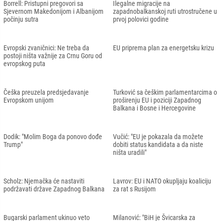
EU donirala ambulantno vozilo Domu
Sjeverna Makedonija: Proces
zdravlja u Bihaću
skrininga s EU-om trebao bi biti
završen do novembra 2023
Rama: Put Albanije od danas ne
Biden podržao pristupne pregovore
postaje lakši
Albanije i Sjeverne Makedonije
EU danas otvara pristupne pregovore
EU osigurala više od 50.000 dodatnih