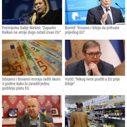
Premijerka Italije Meloni: "Zapadni
Borrell: "Kosovo i Srbija da prihvate
Balkan ne smije dugo ostati izvan EU"
prijedlog EU"
Srbijanci i Bosanci moraju raditi skoro
Vučić: "Nikog neće pustiti u EU prije
4 godine kako bi zaradili jednu
Srbije"
godišnju platu EU