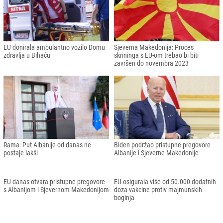
Vučić: U Brisel idem da bi se očuvali
Srbijanska premijerka Brnabić optužila
mir i stabilnost
EU licemjerjem
EU pozvala lidere Srbije i Kosova na
Njemačka odbacila pozive EU za
smanjenje napetosti
zabranu turističkih viza za Ruse
Košarac: Evropska unija dostavila
Gervalla: Kosovo podnosi zahtjev za
izvještaj o ispunjavanju uslova za
članstvo u EU do kraja godine
izvoz crvenog mesa iz BiH
Džaferović: OHR dovodi u pitanje
EU produžila ekonomske sankcije
kredibilitet EU u BiH
Rusiji za šest mjeseci