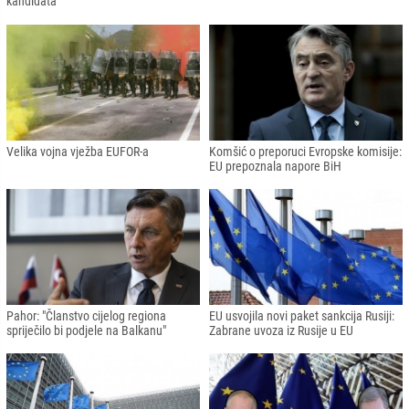
kandidata"
Velika vojna vježba EUFOR-a
Komšić o preporuci Evropske komisije:
EU prepoznala napore BiH
Pahor: "Članstvo cijelog regiona
EU usvojila novi paket sankcija Rusiji:
spriječilo bi podjele na Balkanu"
Zabrane uvoza iz Rusije u EU