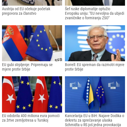
Austrija od EU očekuje početak
Šef ruske diplomatije optužio
pregovora za članstvo
Evropsku uniju: "EU nevoljna da ubjedi
zvaničnike o formiranju ZSO"
EU gubi strpljenje: Pripremaju se
Borrell: EU spreman da razmotri mjere
mjere protiv Srbije
protiv Srbije
EU odobrila 400 miliona eura pomoći
Kancelarija EU u BiH: Najave Dodika o
za žrtve zemljotresa u Turskoj
dekretu za sprečavanje ulaska
Schmidta u RS još jedna provokacija