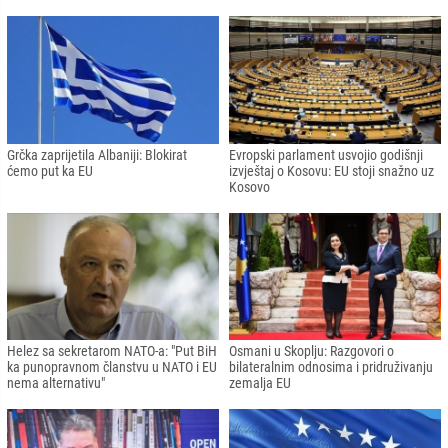
Grčka zaprijetila Albaniji: Blokirat
Evropski parlament usvojio godišnji
ćemo put ka EU
izvještaj o Kosovu: EU stoji snažno uz
Kosovo
Helez sa sekretarom NATO-a: "Put BiH
Osmani u Skoplju: Razgovori o
ka punopravnom članstvu u NATO i EU
bilateralnim odnosima i pridruživanju
nema alternativu"
zemalja EU