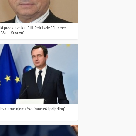
oki predstavnik u BiH Petritsch: "EU neće
i RS na Kosovu"
rihvatamo njemačko-francuski prijedlog"