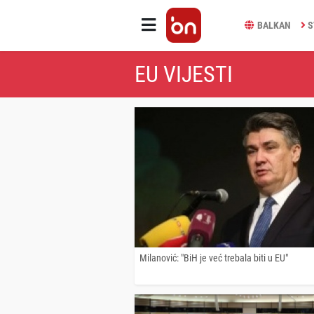
BALKAN
S
EU VIJESTI
Milanović: "BiH je već trebala biti u EU"