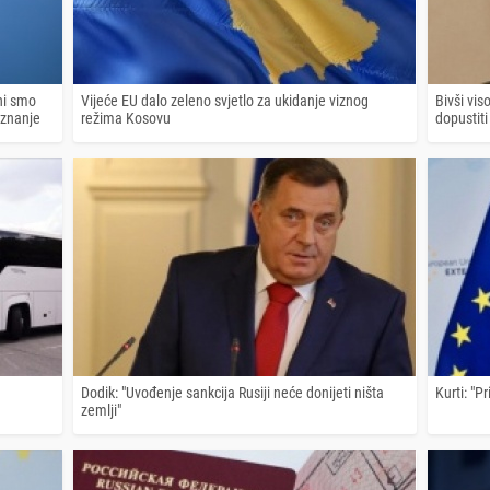
ni smo
Vijeće EU dalo zeleno svjetlo za ukidanje viznog
Bivši vis
iznanje
režima Kosovu
dopustit
Dodik: "Uvođenje sankcija Rusiji neće donijeti ništa
Kurti: "P
zemlji"