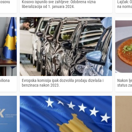
 Kosovu
Kosovo ispunilo sve zahtjeve: Odobrena vizna
Lajčak: O
liberalizacija od 1. januara 2024.
na normal
iliona
Evropska komisija ipak dozvolila prodaju dizelaša i
Nakon lje
benzinaca nakon 2023.
status za