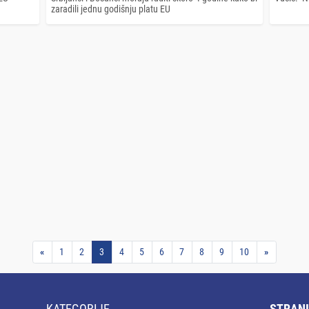
zaradili jednu godišnju platu EU
«
1
2
3
4
5
6
7
8
9
10
»
KATEGORIJE
STRANI