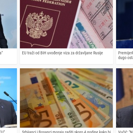
a"
EU traži od BiH uvođenje viza za državljane Rusije
Premijerk
dugo osta
 EU"
Srbijanci i Bosanci moraju raditi skoro 4 godine kako bi
Vučić: "N