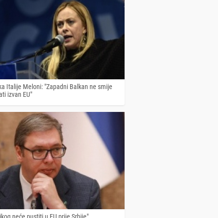
a Italije Meloni: "Zapadni Balkan ne smije
ti izvan EU"
ikog neće pustiti u EU prije Srbije"