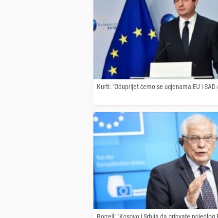
Kurti: "Oduprijet ćemo se ucjenama EU i SAD-
Borrell: "Kosovo i Srbija da prihvate prijedlog