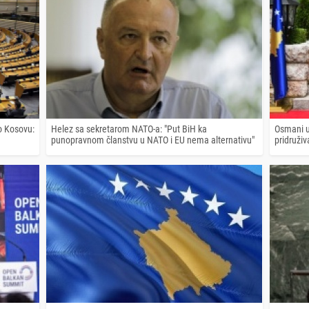
 o Kosovu:
Helez sa sekretarom NATO-a: "Put BiH ka
Osmani u
punopravnom članstvu u NATO i EU nema alternativu"
pridruži