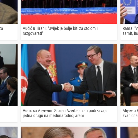
za
Vučić u Tirani: "Uvijek je bolje biti za stolom i
Rama: "V
razgovarati"
samit, in
Vučić sa Aliyevim: Srbija i Azerbejdžan podržavaju
Aliyev u
jedna drugu na međunarodnoj areni
zvanična