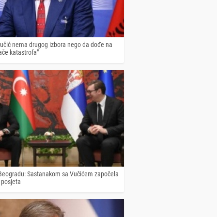
učić nema drugog izbora nego da dođe na
ače katastrofa"
 Beogradu: Sastanakom sa Vučićem započela
 posjeta