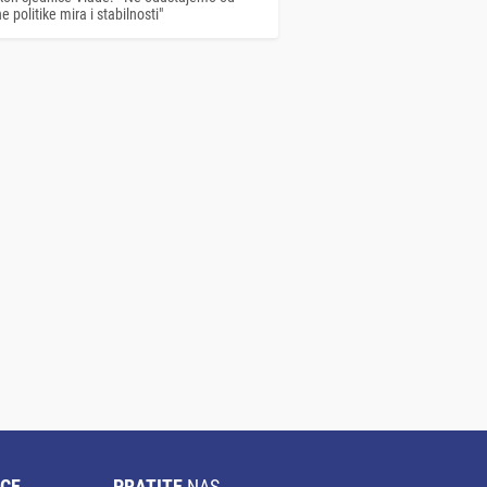
 politike mira i stabilnosti"
CE
PRATITE
NAS