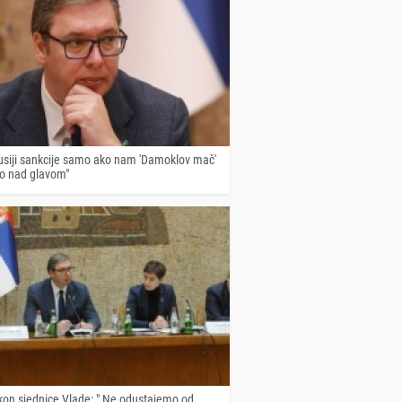
Rusiji sankcije samo ako nam 'Damoklov mač'
io nad glavom"
kon sjednice Vlade: " Ne odustajemo od