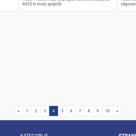
NATO to može spriječiti
odgovorne
«
1
2
3
4
5
6
7
8
9
10
»
KATEGORIJE
STRANI