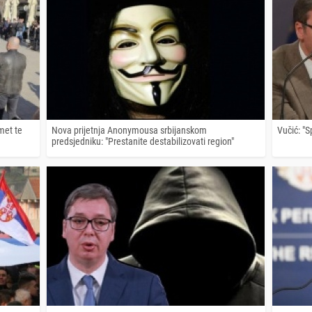
met te
Nova prijetnja Anonymousa srbijanskom
Vučić: "S
predsjedniku: "Prestanite destabilizovati region"