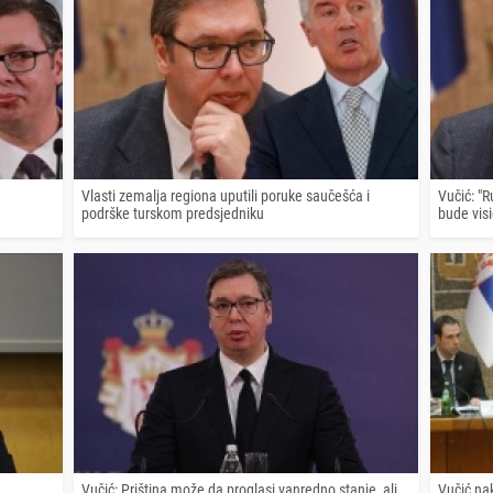
Vlasti zemalja regiona uputili poruke saučešća i
Vučić: "
podrške turskom predsjedniku
bude vis
Vučić: Priština može da proglasi vanredno stanje, ali
Vučić na