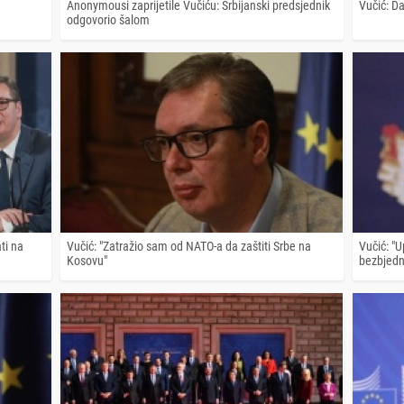
Anonymousi zaprijetile Vučiću: Srbijanski predsjednik
Vučić: D
odgovorio šalom
ti na
Vučić: "Zatražio sam od NATO-a da zaštiti Srbe na
Vučić: "
Kosovu"
bezbjedn