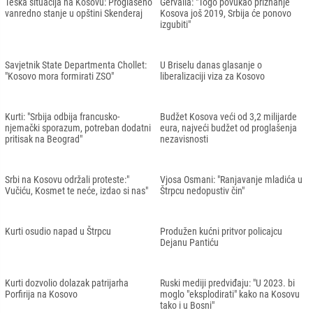
Teška situacija na Kosovu: Proglašeno
Gervalla: "Togo povukao priznanje
vanredno stanje u opštini Skenderaj
Kosova još 2019, Srbija će ponovo
izgubiti"
Savjetnik State Departmenta Chollet:
U Briselu danas glasanje o
"Kosovo mora formirati ZSO"
liberalizaciji viza za Kosovo
Kurti: "Srbija odbija francusko-
Budžet Kosova veći od 3,2 milijarde
njemački sporazum, potreban dodatni
eura, najveći budžet od proglašenja
pritisak na Beograd"
nezavisnosti
Srbi na Kosovu održali proteste:"
Vjosa Osmani: "Ranjavanje mladića u
Vučiću, Kosmet te neće, izdao si nas"
Štrpcu nedopustiv čin"
Kurti osudio napad u Štrpcu
Produžen kućni pritvor policajcu
Dejanu Pantiću
Kurti dozvolio dolazak patrijarha
Ruski mediji predviđaju: "U 2023. bi
Porfirija na Kosovo
moglo "eksplodirati" kako na Kosovu
tako i u Bosni"