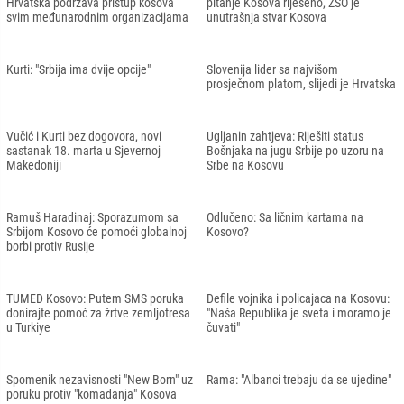
Hrvatska podržava pristup kosova
pitanje Kosova riješeno, ZSO je
svim međunarodnim organizacijama
unutrašnja stvar Kosova
Kurti: "Srbija ima dvije opcije"
Slovenija lider sa najvišom
prosječnom platom, slijedi je Hrvatska
Vučić i Kurti bez dogovora, novi
Ugljanin zahtjeva: Riješiti status
sastanak 18. marta u Sjevernoj
Bošnjaka na jugu Srbije po uzoru na
Makedoniji
Srbe na Kosovu
Ramuš Haradinaj: Sporazumom sa
Odlučeno: Sa ličnim kartama na
Srbijom Kosovo će pomoći globalnoj
Kosovo?
borbi protiv Rusije
TUMED Kosovo: Putem SMS poruka
Defile vojnika i policajaca na Kosovu:
donirajte pomoć za žrtve zemljotresa
"Naša Republika je sveta i moramo je
u Turkiye
čuvati"
Spomenik nezavisnosti "New Born" uz
Rama: "Albanci trebaju da se ujedine"
poruku protiv "komadanja" Kosova