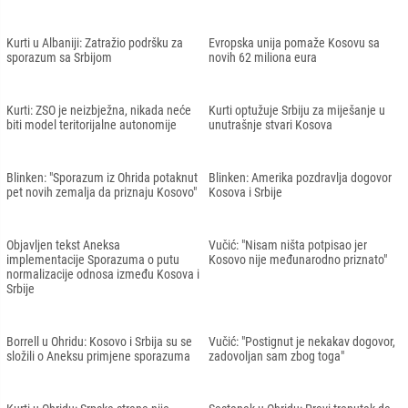
Kurti u Albaniji: Zatražio podršku za
Evropska unija pomaže Kosovu sa
sporazum sa Srbijom
novih 62 miliona eura
Kurti: ZSO je neizbježna, nikada neće
Kurti optužuje Srbiju za miješanje u
biti model teritorijalne autonomije
unutrašnje stvari Kosova
Blinken: "Sporazum iz Ohrida potaknut
Blinken: Amerika pozdravlja dogovor
pet novih zemalja da priznaju Kosovo"
Kosova i Srbije
Objavljen tekst Aneksa
Vučić: "Nisam ništa potpisao jer
implementacije Sporazuma o putu
Kosovo nije međunarodno priznato"
normalizacije odnosa između Kosova i
Srbije
Borrell u Ohridu: Kosovo i Srbija su se
Vučić: "Postignut je nekakav dogovor,
složili o Aneksu primjene sporazuma
zadovoljan sam zbog toga"