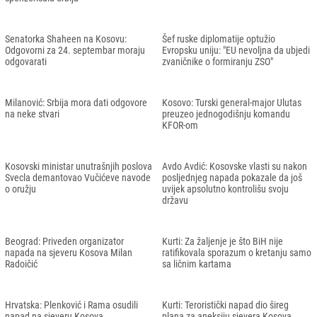
Senatorka Shaheen na Kosovu:
Šef ruske diplomatije optužio
Odgovorni za 24. septembar moraju
Evropsku uniju: "EU nevoljna da ubjedi
odgovarati
zvaničnike o formiranju ZSO"
Milanović: Srbija mora dati odgovore
Kosovo: Turski general-major Ulutas
na neke stvari
preuzeo jednogodišnju komandu
KFOR-om
Kosovski ministar unutrašnjih poslova
Avdo Avdić: Kosovske vlasti su nakon
Svecla demantovao Vučićeve navode
posljednjeg napada pokazale da još
o oružju
uvijek apsolutno kontrolišu svoju
državu
Beograd: Priveden organizator
Kurti: Za žaljenje je što BiH nije
napada na sjeveru Kosova Milan
ratifikovala sporazum o kretanju samo
Radoičić
sa ličnim kartama
Hrvatska: Plenković i Rama osudili
Kurti: Teroristički napad dio šireg
napad na sjeveru Kosova
plana za aneksiju sjevera Kosova