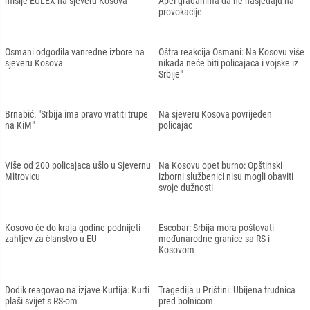
misije EULEX na sjeveru Kosova
Apel građanima da ne nasjedaju na
provokacije
Osmani odgodila vanredne izbore na
Oštra reakcija Osmani: Na Kosovu više
sjeveru Kosova
nikada neće biti policajaca i vojske iz
Srbije"
Brnabić: "Srbija ima pravo vratiti trupe
Na sjeveru Kosova povrijeđen
na KiM"
policajac
Više od 200 policajaca ušlo u Sjevernu
Na Kosovu opet burno: Opštinski
Mitrovicu
izborni službenici nisu mogli obaviti
svoje dužnosti
Kosovo će do kraja godine podnijeti
Escobar: Srbija mora poštovati
zahtjev za članstvo u EU
međunarodne granice sa RS i
Kosovom
Dodik reagovao na izjave Kurtija: Kurti
Tragedija u Prištini: Ubijena trudnica
plaši svijet s RS-om
pred bolnicom