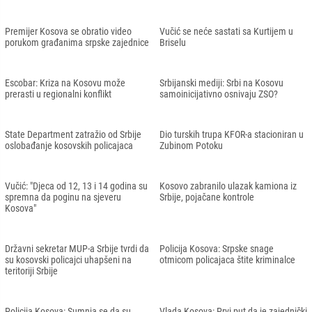
Premijer Kosova se obratio video
Vučić se neće sastati sa Kurtijem u
porukom građanima srpske zajednice
Briselu
Escobar: Kriza na Kosovu može
Srbijanski mediji: Srbi na Kosovu
prerasti u regionalni konflikt
samoinicijativno osnivaju ZSO?
State Department zatražio od Srbije
Dio turskih trupa KFOR-a stacioniran u
oslobađanje kosovskih policajaca
Zubinom Potoku
Vučić: "Djeca od 12, 13 i 14 godina su
Kosovo zabranilo ulazak kamiona iz
spremna da poginu na sjeveru
Srbije, pojačane kontrole
Kosova"
Državni sekretar MUP-a Srbije tvrdi da
Policija Kosova: Srpske snage
su kosovski policajci uhapšeni na
otmicom policajaca štite kriminalce
teritoriji Srbije
Policija Kosova: Sumnja se da su
Vlada Kosova: Prvi put da je zajednički