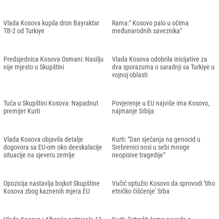
Vlada Kosova kupila dron Bayraktar ​​
Rama:" Kosovo palo u očima
TB-2 od Turkiye
međunarodnih saveznika"
Predsjednica Kosova Osmani: Nasilju
Vlada Kosova odobrila inicijative za
nije mjesto u Skupštini
dva sporazuma o saradnji sa Turkiye u
vojnoj oblasti
Tuča u Skupštini Kosova: Napadnut
Povjerenje u EU najviše ima Kosovo,
premijer Kurti
najmanje Srbija
Vlada Kosova objavila detalje
Kurti: "Dan sjećanja na genocid u
dogovora sa EU-om oko deeskalacije
Srebrenici nosi u sebi mnoge
situacije na sjeveru zemlje
neopisive tragedije"
Opozicija nastavlja bojkot Skupštine
Vučić optužio Kosovo da sprovodi 'tiho
Kosova zbog kaznenih mjera EU
etničko čišćenje' Srba