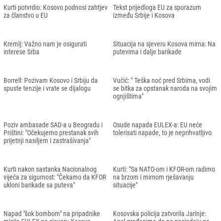
Kurti potvrdio: Kosovo podnosi zahtjev
Tekst prijedloga EU za sporazum
za članstvo u EU
između Srbije i Kosova
Kremlj: Važno nam je osigurati
Situacija na sjeveru Kosova mirna: Na
interese Srba
putevima i dalje barikade
Borrell: Pozivam Kosovo i Srbiju da
Vučić: " Teška noć pred Srbima, vodi
spuste tenzije i vrate se dijalogu
se bitka za opstanak naroda na svojim
ognjištima"
Poziv ambasade SAD-a u Beogradu i
Osude napada EULEX-a: EU neće
Prištini: "Očekujemo prestanak svih
tolerisati napade, to je neprihvatljivo
prijetnji nasiljem i zastrašivanja"
Kurti nakon sastanka Nacionalnog
Kurti: "Sa NATO-om i KFOR-om radimo
vijeća za sigurnost: "Čekamo da KFOR
na brzom i mirnom rješavanju
ukloni barikade sa puteva"
situacije"
Napad "šok bombom" na pripadnike
Kosovska policija zatvorila Jarinje: