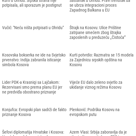
Kurti u Ohridu: Srpska strana nije
Sastanak u Ohridu: Pravi trenutak da
potpisala, ali sporazum je postignut
se ubrza integracioni proces
Zapadnog Balkana u EU
Vučić: "Neću ništa potpisati u Ohridu"
Štrajk na Kosovu: Ulice Prištine
zatrpane smećem zbog štrajka
zaposlenih u preduzeću „Čistoća”
Kosovska bokserka ne ide na Svjetsko
Kurti potvrdio: Razmatra se 15 modela
prvenstvo: Indija zabranila isticanje
za Zajednicu srpskih opština na
simbola Kosova
Kosovu
Lider PDK-a Krasniqi sa Lajčakom:
Vijeće EU dalo zeleno svjetlo za
Rezervisani smo prema planu EU jer
ukidanje viznog režima Kosovu
ne predviđa obostrano priznanje
Konjufca: Evropski plan sadrži de fakto
Plenković: Podrška Kosovu na
priznanje Kosova
evropskom putu
Šefovi diplomatija Hrvatske i Kosova:
Azem Vlasi: Srbija zaboravlja da je