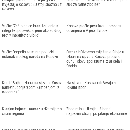
izvještaj o Kosovu: EU stoji snažno uz
sud za ratne zločine"
Kosovo
Vučić: "Zašto da se brani teritorijalni
Kosovo prošlo prvu fazu u procesu
integritet po svaku cijenu ako su drugi
učlanjena u Vijeće Evrope
protiv integriteta Srbije"
Vučić: Dogodio se miran politički
Osmani: Otvoreno miješanje Srbije u
ustanak srpskog naroda na Kosovu
izbore na sjeveru Kosova protivno
duhu i slovu sporazuma iz Brisela i
Ohrida
Kurti: "Bojkot izbora na sjeveru Kosova
Na sjeveru Kosova održavaju se
nametnut prijetećom kampanjom iz
lokalni izbori
Beograda"
Klanjan bajram - namaz u džamijama
Zbog rata u Ukrajini: Albanci
širom regiona
najpesimističniji po pitanju ekonomije