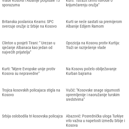
Vlade Kosova i Albanije potpisale 13
Kurti: "Istražit ćemo navode o
sporazuma
krijumčarenju oružja"
Britanska poslanica Kearns: SPC
Kurti se neće sastati sa premijerom
svercuje oružje iz Srbije na Kosovo
Albanije Edijem Ramom
Clinton u posjeti Tirani: " Urezan u
Opozicija na Kosovu protiv Kurtija:
sjećanje Albanaca kao jedan od
Traži se razrješenje vlade
najvećih prijatelja"
Kurti: "Mjere Evropske unije protiv
Na Kosovu počelo obilježavanje
Kosova su nepravedne"
Kurban bajrama
Trojica kosovskih policajaca stigla na
Vučić: "Kosovske snage sigurnosti
Kosovo
opremljenije i naoružanije turskim
sredstvima"
Srbija oslobodila tri kosovska policajca
Abazović: Posrednička uloga Turkiye
vrlo važna u napetosti između Srbije i
Kosova