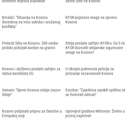
borbenih letjelica Bayraktar
zaštiti Srbe na Kosovu"
Brnabić: "Situacija na Kosovu
KFOR pojačava snage na sjeveru
dovedena na ivicu sukoba i oružanog
Kosova
konflikta"
Protesti Srba na Kosovu: 200 osoba
Srbija predala zahtjev KFOR-u: Da li će
probilo policijski kordon na granici
KFOR dozvoliti srbijanske sigurnosne
snage na Kosovu?
Kosovo i službeno predalo zahtjev za
U Ukrajini pokrenuta peticija za
status kandidata EU
priznanje nezavisnosti Kosova
Osmani: "Sjever Kosova ostaje izazov
Escobar: "Zajednica srpskih opština će
Srbije"
se formirati odmah"
Kosovo potpisalo prijavu za članstvo u
Ispovijest građana Mitrovice: Živimo u
Evropskoj uniji
jezivoj napetosti