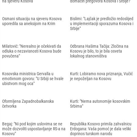
na sjeveru Kosova
domaćin pregovora Kosova i Srbije?
Osmani situaciju na sjeveru Kosova
Bislimi: "Lajčak je predložio redoslijed
uporedila sa aneksijom na Krim
u implementaciji sporazuma Kosova i
Srbije"
Milatović: "Nerealno je očekivati da
Odbrana Hašima Tačija: Zločina na
odluka o nezavisnosti Kosova bude
Kosovu je bilo, to je bila osveta
povučena"
lokalnog stanovništva
Kosovska ministrica Gervalla u
Kurti: Lobiramo nova priznanja, Vučić
emotivnom govoru: "U Srbiji se hvale
je nepoželjan na Kosovu
ubistvom mog oca"
Oformljena Zapadnobalkanska
Kurti: "Nema autonomije kosovskim
četvorka
Srbima"
Begaj: "Ni pod kojim uslovima se ne
Republika Kosovo primila zahvalnicu
može dozvoliti uspostavljanje RS-a na
Erdogana: Vaša pomoć je dala veliki
Kosovu"
doprinos turskom narodu