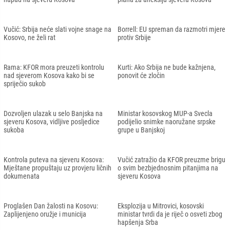
Vučić: Srbija neće slati vojne snage na
Borrell: EU spreman da razmotri mjere
Kosovo, ne želi rat
protiv Srbije
Rama: KFOR mora preuzeti kontrolu
Kurti: Ako Srbija ne bude kažnjena,
nad sjeverom Kosova kako bi se
ponovit će zločin
spriječio sukob
Dozvoljen ulazak u selo Banjska na
Ministar kosovskog MUP-a Svecla
sjeveru Kosova, vidljive posljedice
podijelio snimke naoružane srpske
sukoba
grupe u Banjskoj
Kontrola puteva na sjeveru Kosova:
Vučić zatražio da KFOR preuzme brigu
Mještane propuštaju uz provjeru ličnih
o svim bezbjednosnim pitanjima na
dokumenata
sjeveru Kosova
Proglašen Dan žalosti na Kosovu:
Eksplozija u Mitrovici, kosovski
Zaplijenjeno oružje i municija
ministar tvrdi da je riječ o osveti zbog
hapšenja Srba