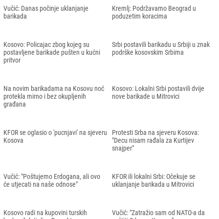
Vučić: Danas počinje uklanjanje
Kremlj: Podržavamo Beograd u
barikada
poduzetim koracima
Kosovo: Policajac zbog kojeg su
Srbi postavili barikadu u Srbiji u znak
postavljene barikade pušten u kućni
podrške kosovskim Srbima
pritvor
Na novim barikadama na Kosovu noć
Kosovo: Lokalni Srbi postavili dvije
protekla mirno i bez okupljenih
nove barikade u Mitrovici
građana
KFOR se oglasio o 'pucnjavi' na sjeveru
Protesti Srba na sjeveru Kosova:
Kosova
"Decu nisam rađala za Kurtijev
snajper"
Vučić: "Poštujemo Erdogana, ali ovo
KFOR ili lokalni Srbi: Očekuje se
će utjecati na naše odnose"
uklanjanje barikada u Mitrovici
Kosovo radi na kupovini turskih
Vučić: "Zatražio sam od NATO-a da