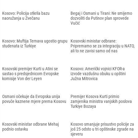
Kosovo: Policija otkrila bazu
Begaj i Osmani u Tirani: Ne smijemo
naoružanja u Zvečanu
dozvoliti da Putinov plan sprovede
Vučić
Kosovo: Muftija Ternava ugostio grupu
Kosovski ministar odbrane:
studenata iz Turkiye
Pripremamo se za integraciju u NATO,
ali to ne zavisi samo od nas
Kosovski premijer Kurti u Atini se
Kosovo: Američki vojnici KFOR-a
sastao s predsjednicom Evropske
izvode vazdušnu obuku u opštini
komisije Von der Leyen
Južna Mitrovica
Osmani očekuje da Evropska unija
Premijer Kosova Kurti primio
povuče kaznene mjere prema Kosovu
zamjenika ministra vanjskih poslova
Turkiye Bozaya
Kosovski ministar odbrane Mehaj
Kosovo smanjuje prisustvo policije za
podnio ostavku
još 25 odsto u tri opštinske zgrade na
sjeveru