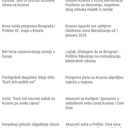
Escobar: SAD će priznati rezultate
Građani Kosova o viznoj liberalizaciji:
izbora na Kosovu
Pozitivno za ekonomiju, negativno
zbog odlaska mladih iz zemlje
Nova runda pregovora Beograda i
Kosovo ispunilo sve zahtjeve:
Prištine 02. maja u Briselu
Odobrena vizna liberalizacija od 1.
januara 2024.
BiH treća najsiromašnija zemlja u
Lajčak: Očekujem da se Beograd i
Europi
Priština fokusiraju na normalizaciju
bilateralnih odnosa
Predsjednik Skupštine Srbije Orlić:
Prosječna plata na Kosovu ubjedljivo
"Kurti želi uništiti mir"
najniža u regionu
Vučić: "Kurti želi izazvati sukob na
Abazović sa Kurtijem: Sporazum o
Kosovu po svaku cijenu"
slobodnom nebu iznad Kosova i Crne
Gore
Haradinaj zatražio odgađanje izbora
Abazović sutra u Prištini: Crna Gora