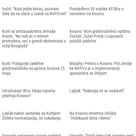
Vučić: "Kurti jedini krivac, pozivam
Povrijeđeno 30 vojnika KFOR-a u
Srbe da ne ulaze u sukob sa NATO-om"
nemirima na Kosovu
Kurti sa ambasadorima zemalja
Kosovo: Novi gradonačelnici opština
Kvinte: "Ne radi se o mirnim
Zvečan, Zubin Potok i Leposavić
protestima, već o gomili ekstremista u
položili zakletve
režiji Beograda"
Kurti: Polaganje zakletve
Murphy i Peters o Kosovu: Put zemlje
gradonačelnika na sjeveru Kosova 25.
ka NATO-u je u implementaciji
maja
sporazuma sa Srbijom
Istraživanje IRI-a: Srbija najveća
Lajčak: "Diskusija će se nastaviti"
prijetnja Kosovu?
Lajčak nakon sastanka sa Kurtijem:
Na Kosovu otvorena izložba
Želimo normalizaciju, ne eskalaciju
“Holokaust Sinta i Roma“
Evropski parlament usvojio godišnji
Gervalla: "Dačić treba biti izveden pred