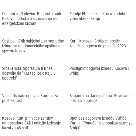
Osmani sa Radevim: Bugarska nudi
Zemlje EU odlučile: Kosovu odobriti
Kosovu podršku u suočavanju sa
viznu liberalizaciju
energetskom krizom
Šest političkih subjekata za vanredne
Kurti: Kosovo i Srbija će postići
izbore za gradonačelnike opština na
konačni dogovor do proljeća 2023.
sjeveru Kosova
Srpska lista: Sporazum u Briselu
Postignut dogovor između Kosova i
dozvolio da "KM tablice ostaju u
Srbije
upotrebi"
Vjosa Osmani optužila Borrella za
Situacija na Jarinju mirna: Povećano
pristrasnost
prisustvo policije
Kosovo: Kurti prihvatio zahtjev
Opet bez dogovora između Vučića i
ambasadora SAD i odložio izricanje
Kurtija: "Ponuđeno je ponižavajuće za
kazni za 48 sati
Srbiju"