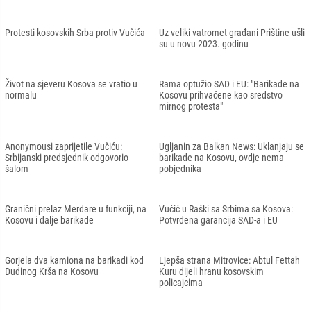
Protesti kosovskih Srba protiv Vučića
Uz veliki vatromet građani Prištine ušli
su u novu 2023. godinu
Život na sjeveru Kosova se vratio u
Rama optužio SAD i EU: "Barikade na
normalu
Kosovu prihvaćene kao sredstvo
mirnog protesta"
Anonymousi zaprijetile Vučiću:
Ugljanin za Balkan News: Uklanjaju se
Srbijanski predsjednik odgovorio
barikade na Kosovu, ovdje nema
šalom
pobjednika
Granični prelaz Merdare u funkciji, na
Vučić u Raški sa Srbima sa Kosova:
Kosovu i dalje barikade
Potvrđena garancija SAD-a i EU
Gorjela dva kamiona na barikadi kod
Ljepša strana Mitrovice: Abtul Fettah
Dudinog Krša na Kosovu
Kuru dijeli hranu kosovskim
policajcima