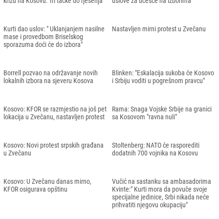
krizu na Kosovu: Tri tačke do rješenja
uslove za učešće na izborima
Kurti dao uslov: " Uklanjanjem nasilne
Nastavljen mirni protest u Zvečanu
mase i provedbom Briselskog
sporazuma doći će do izbora"
Borrell pozvao na održavanje novih
Blinken: "Eskalacija sukoba će Kosovo
lokalnih izbora na sjeveru Kosova
i Srbiju voditi u pogrešnom pravcu"
Kosovo: KFOR se razmjestio na još pet
Rama: Snaga Vojske Srbije na granici
lokacija u Zvečanu, nastavljen protest
sa Kosovom "ravna nuli"
Kosovo: Novi protest srpskih građana
Stoltenberg: NATO će rasporediti
u Zvečanu
dodatnih 700 vojnika na Kosovu
Kosovo: U Zvečanu danas mirno,
Vučić na sastanku sa ambasadorima
KFOR osigurava opštinu
Kvinte:" Kurti mora da povuče svoje
specijalne jedinice, Srbi nikada neće
prihvatiti njegovu okupaciju"