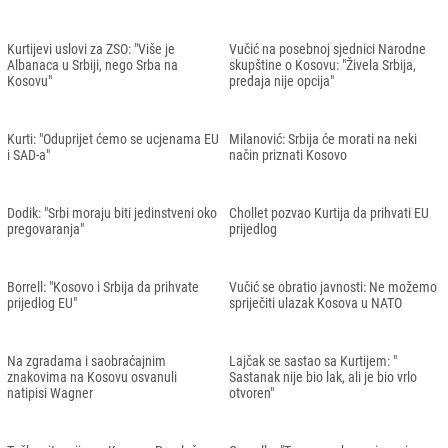
Kurtijevi uslovi za ZSO: "Više je
Vučić na posebnoj sjednici Narodne
Albanaca u Srbiji, nego Srba na
skupštine o Kosovu: "Živela Srbija,
Kosovu"
predaja nije opcija"
Kurti: "Oduprijet ćemo se ucjenama EU
Milanović: Srbija će morati na neki
i SAD-a"
način priznati Kosovo
Dodik: "Srbi moraju biti jedinstveni oko
Chollet pozvao Kurtija da prihvati EU
pregovaranja"
prijedlog
Borrell: "Kosovo i Srbija da prihvate
Vučić se obratio javnosti: Ne možemo
prijedlog EU"
spriječiti ulazak Kosova u NATO
Na zgradama i saobraćajnim
Lajčak se sastao sa Kurtijem: "
znakovima na Kosovu osvanuli
Sastanak nije bio lak, ali je bio vrlo
natipisi Wagner
otvoren"