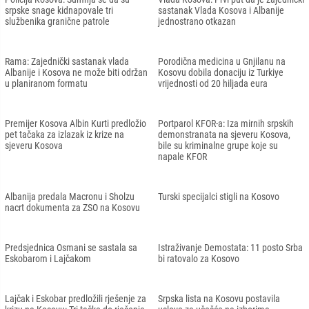
srpske snage kidnapovale tri
sastanak Vlada Kosova i Albanije
službenika granične patrole
jednostrano otkazan
Rama: Zajednički sastanak vlada
Porodična medicina u Gnjilanu na
Albanije i Kosova ne može biti održan
Kosovu dobila donaciju iz Turkiye
u planiranom formatu
vrijednosti od 20 hiljada eura
Premijer Kosova Albin Kurti predložio
Portparol KFOR-a: Iza mirnih srpskih
pet tačaka za izlazak iz krize na
demonstranata na sjeveru Kosova,
sjeveru Kosova
bile su kriminalne grupe koje su
napale KFOR
Albanija predala Macronu i Sholzu
Turski specijalci stigli na Kosovo
nacrt dokumenta za ZSO na Kosovu
Predsjednica Osmani se sastala sa
Istraživanje Demostata: 11 posto Srba
Eskobarom i Lajčakom
bi ratovalo za Kosovo
Lajčak i Eskobar predložili rješenje za
Srpska lista na Kosovu postavila