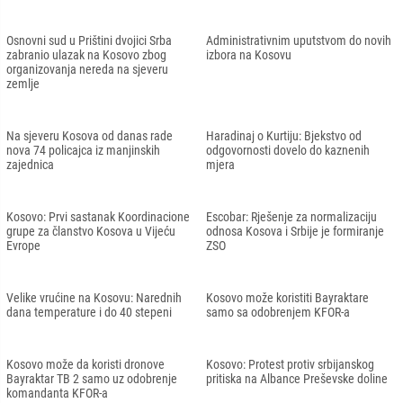
Osnovni sud u Prištini dvojici Srba
Administrativnim uputstvom do novih
zabranio ulazak na Kosovo zbog
izbora na Kosovu
organizovanja nereda na sjeveru
zemlje
Na sjeveru Kosova od danas rade
Haradinaj o Kurtiju: Bjekstvo od
nova 74 policajca iz manjinskih
odgovornosti dovelo do kaznenih
zajednica
mjera
Kosovo: Prvi sastanak Koordinacione
Escobar: Rješenje za normalizaciju
grupe za članstvo Kosova u Vijeću
odnosa Kosova i Srbije je formiranje
Evrope
ZSO
Velike vrućine na Kosovu: Narednih
Kosovo može koristiti Bayraktare
dana temperature i do 40 stepeni
samo sa odobrenjem KFOR-a
Kosovo može da koristi dronove
Kosovo: Protest protiv srbijanskog
Bayraktar TB 2 samo uz odobrenje
pritiska na Albance Preševske doline
komandanta KFOR-a