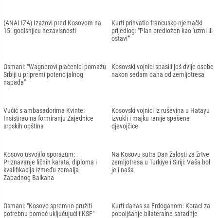
(ANALIZA) Izazovi pred Kosovom na
Kurti prihvatio francusko-njemački
15. godišnjicu nezavisnosti
prijedlog: "Plan predložen kao 'uzmi ili
ostavi'"
Osmani: "Wagnerovi plaćenici pomažu
Kosovski vojnici spasili još dvije osobe
Srbiji u pripremi potencijalnog
nakon sedam dana od zemljotresa
napada"
Vučić s ambasadorima Kvinte:
Kosovski vojnici iz ruševina u Hatayu
Insistirao na formiranju Zajednice
izvukli i majku ranije spašene
srpskih opština
djevojčice
Kosovo usvojilo sporazum:
Na Kosovu sutra Dan žalosti za žrtve
Priznavanje ličnih karata, diploma i
zemljotresa u Turkiye i Siriji: Vaša bol
kvalifikacija između zemalja
je i naša
Zapadnog Balkana
Osmani: "Kosovo spremno pružiti
Kurti danas sa Erdoganom: Koraci za
potrebnu pomoć uključujući i KSF"
poboljšanje bilateralne saradnje