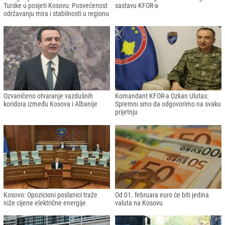
Turske u posjeti Kosovu: Posvećenost
sastavu KFOR-a
održavanju mira i stabilnosti u regionu
Ozvaničeno otvaranje vazdušnih
Komandant KFOR-a Ozkan Ulutas:
koridora između Kosova i Albanije
Spremni smo da odgovorimo na svaku
prijetnju
Kosovo: Opozicioni poslanici traže
Od 01. februara euro će biti jedina
niže cijene električne energije
valuta na Kosovu