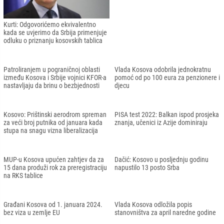
Kurti: Odgovorićemo ekvivalentno
kada se uvjerimo da Srbija primenjuje
odluku o priznanju kosovskih tablica
Patroliranjem u pograničnoj oblasti
Vlada Kosova odobrila jednokratnu
između Kosova i Srbije vojnici KFOR-a
pomoć od po 100 eura za penzionere i
nastavljaju da brinu o bezbjednosti
djecu
Kosovo: Prištinski aerodrom spreman
PISA test 2022: Balkan ispod prosjeka
za veći broj putnika od januara kada
znanja, učenici iz Azije dominiraju
stupa na snagu vizna liberalizacija
MUP-u Kosova upućen zahtjev da za
Dačić: Kosovo u posljednju godinu
15 dana produži rok za preregistraciju
napustilo 13 posto Srba
na RKS tablice
Građani Kosova od 1. januara 2024.
Vlada Kosova odložila popis
bez viza u zemlje EU
stanovništva za april naredne godine