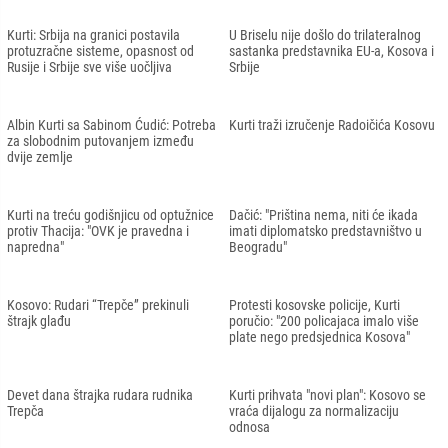
Kurti: Srbija na granici postavila
U Briselu nije došlo do trilateralnog
protuzračne sisteme, opasnost od
sastanka predstavnika EU-a, Kosova i
Rusije i Srbije sve više uočljiva
Srbije
Albin Kurti sa Sabinom Ćudić: Potreba
Kurti traži izručenje Radoičića Kosovu
za slobodnim putovanjem između
dvije zemlje
Kurti na treću godišnjicu od optužnice
Dačić: "Priština nema, niti će ikada
protiv Thacija: "OVK je pravedna i
imati diplomatsko predstavništvo u
napredna"
Beogradu"
Kosovo: Rudari “Trepče” prekinuli
Protesti kosovske policije, Kurti
štrajk glađu
poručio: "200 policajaca imalo više
plate nego predsjednica Kosova"
Devet dana štrajka rudara rudnika
Kurti prihvata "novi plan": Kosovo se
Trepča
vraća dijalogu za normalizaciju
odnosa