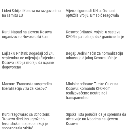
Lideri Srbije i Kosova na razgovorima
Vijeće sigurnosti UN-a: Osmani
na samitu EU
optužila Srbiju, Brnabić reagovala
Kurti: Napad na sjeveru Kosova
Kosovo: Britanski vojnici u sastavu
organizovao Novosadski klan
KFOR-a patroliraju duž granične linije
Lajčak u Prištini: Događaji od 24.
Begaj: Jedini način za normalizaciju
septembra ne mijenjaju činjenicu,
odnosa je dijalog Kosova i Srbije
Kosovo i Srbija moraju da ispune
dogovoreno
Macron: "Francuska suspendira
Ministar odbrane Turske Guler na
liberalizacija viza za Kosovo"
Kosovu: Komandu KFOR-om
realizovaćemo neutralno i
transparentno
Kurti razgovarao sa Scholzom:
Srpska lista poručila da je spremna da
"Kosovo direktno ugroženo
učestvuje na izborima na sjeveru
terorističkim napadom koji je
Kosova
sponzorisala Srbija"